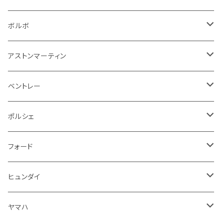
その他
シートベルト周り
リアワイパー
外装系
収納系
キーホルダー
タイヤ回り
フロアマット
ボルボ
アームレスト
泥除け
ステアリング
オーディオ系
シフトレバー
ワイパー
シフトノブ
フロアマット
アストンマーティン
ステアリングホイールカバー
運転席周り
その他
その他
その他
トランクマット
フロアマット
ベントレー
修理ツール
アームレスト
ホーン
ケーブル系
冷却系
シフトノブ
フロアマット
ポルシェ
ハンドル本体
ドア回り
ラジエーター
キーホルダー
排気系
運転席周り
外装
フロアマット
フォード
ガスケット
ドア回り
グリル
収納用品
通信系
ライト系
その他
フロアマット
ヒュンダイ
アームレスト
ウインカー
灰皿・ゴミ箱
吸気系
ダッシュボード
フロアマット
ヤマハ