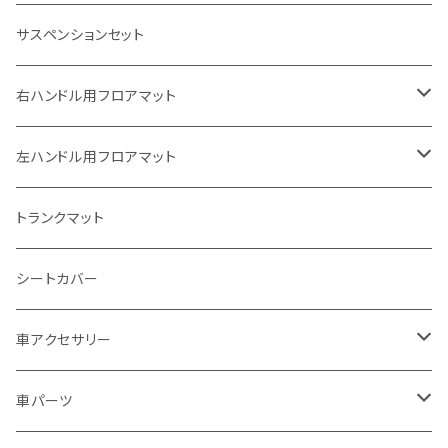
ホンダ
サスペンションセット
ヤマハ
右ハンドル用フロアマット
スズキ
トヨタ
左ハンドル用フロアマット
カワサキ
日産
トヨタ
トランクマット
BMW
ホンダ
日産
シートカバー
ドゥカティ - Ducati
スズキ
ホンダ
車アクセサリー
トライアンフ
マツダ
スズキ
トヨタ
車パーツ