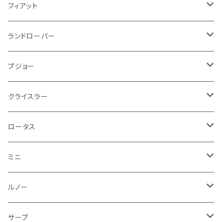
スロットル
ホイール
グリル
ガスケット
クライスラー
サーブ
メルセデス ベンツ
ライト系
クッション
バイク その他
ライト系
ドア回り
エンジン系
ダッシュボード
ワイパー
収納用品
フロアマット
フィアット
クーラント
ブレーキランプ
サーブ
フォード
ミニ
ドア系
ステッカー
バイク フェンダー系
タンク系
その他
タイヤ回り
キーホルダー
フロアマット
ランドローバー
その他
方向指示器
泥除け
ベントレー
ミニ
プジョー
エアコン系
足回り
ケーブル系
フロントワイパー
フロアマット
プジョー
フォグランプ
サスペンション
ロータス
ロータス
ポルシェ
ブレーキ系
オイル系
バンパー回り
リアワイパー
ダッシュボード
フロアマット
クライスラー
ウインカー
ブレーキランプ
ポルシェ
マセラティ
ルノー
外装系
ライト系
トランクマット
その他
フロアマット
ロータス
フロントライト
ウインカー
ヒュンダイ
ロールスロイス
サーブ
タイヤ回り系
その他
ライト系
ライト系
フロアマット
ミニ
ナンバープレート
ホイール
ウインカー
ブレーキランプ
その他
ポルシェ
フォルクスワーゲン
ガソリンタンク
リアバンパー
ワイパー
トランクマット
フロアマット
ルノー
泥除け
ウインカー
ヒュンダイ
ボルボ
フロントワイパー
エンジン系
ミラー
ワイパー
フロアマット
サーブ