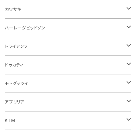
エアフィルター
インテリアパネル
ドア回り
電装系
カワサキ
ウインカー
ドリンクホルダー
エンジン系
モーター系
ミラー
ハーレーダビッドソン
オイル系
携帯・スマホホルダー
その他
ミラー
ハンドル系
ミラー
トライアンフ
ステッカー
フロントガラス回り
ブレーキ系
足回り
ミラー
ドゥカティ
ワイパー
クラッチブレーキレバー
サスペンション
ダッシュボード
リアガラス回り
駆動系
タンク系
ミラー
モトグッツイ
キャップ
外装系
ライト系
その他
ブレーキ系
その他
ミラー
アプリリア
スポイラー系
フォグランプ
ブレーキ・クラッチレバー
シートカバー
ミラー系
フェンダー系
ブレーキ系
ミラー
KTM