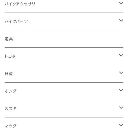
アプリリア - APRILIA
ミツビシ
マツダ
日産
ボンネット
バイクアクセサリー
ハーレーダビッドソン - Harley-Davidson
ダイハツ
ミツビシ
ホンダ
ルーフ
ホンダ
バイクパーツ
KTM
スバル
ダイハツ
スズキ
ピラー
ヤマハ
排気系
道具
マフラー
レクサス
スバル
マツダ
バンパー
スズキ
外装
トヨタ
サイレンサー
シートカバー
アウディ
レクサス
ミツビシ
フェンダー
カワサキ
ハンドル系
フロアマット
日産
ガスケット
燃料タンクキャップ
ハンドル
BMW
アウディ
ダイハツ
サイドミラー
ハーレーダビッドソン
ブレーキ
室内アクセサリー
フロアマット
ホンダ
カウル
ホーン
ブレーキパッド
収納ケース
メルセデス・ベンツ
BMW
スバル
フロントガラス
BMW
エンジン
ワイパー
電装系
フロアマット
スズキ
メーター
ブレーキ・クラッチレバー
ダッシュボード
オルタネーター
ウインカー
フォルクスワーゲン
メルセデス・ベンツ
アルファロメオ
リアバンパー
トライアンフ
電装系
ライト系
トランクマット
運転席周り
フロアマット
マツダ