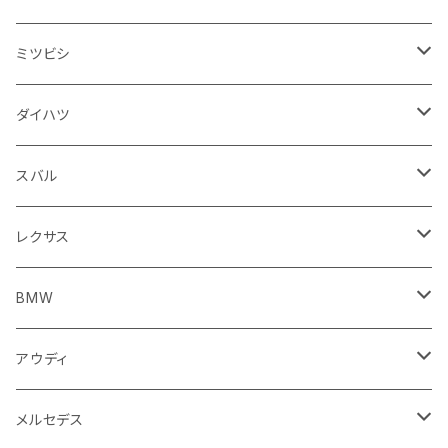
スロットルケーブル
オイルフィルター
スピードメーター
フォグランプ
ジープ
フォルクスワーゲン
アストンマーティン
バックドアガラス
ドゥカティ
足回り
ステアリング系
トランクマット
フロントガラス回り
フロアマット
ミツビシ
スロットル
バルブ系
ウインカー
サスペンション
ウォッシャージェット
ボルボ
ジープ
アウディ
トランクリッド
モトグッツイ
駆動系
シートカバー
フェンダー周り
フェンダー周り
ボンネット回り
フロアマット
ダイハツ
エンジンカバー
ホイール
クラッチ
ジャガー
ボルボ
ベントレー
ダッシュボード
アプリリア
フレーム
外装系
フロントガラス回り
運転席周り
フェンダー周り
キーホルダー
フロアマット
スバル
クラッチホース
アームレスト
プジョー
ジャガー
BMW
センタークラスター
KTM
ライト系
タイヤ回り系
サイドミラー
バイク 排気系
フロントガラス回り
フロントガラス回り
フロントガラス回り
フロアマット
レクサス
トランスミッション
マフラー
ワイパー
ワイパー
ランドローバー
キャデラック
キャデラック
グローブボックス
プジョー
タンク系
エンジン回り
ライト系
サイドミラー
リアガラス回り
足回り系
運転席周り
フロントガラス回り
フロアマット
BMW
スプロケット
フェンダー
ワイパー
ルノー
シボレー
シボレー
シフトレバー
ハスクバーナ
キャブレター
ミラー
エンジン系部品
バイク ハンドル系
ライト系
バンパー
足回り
その他
トランクマット
フロアマット
アウディ
サイドミラー
サスペンション
キャデラック
シトロエン
クライスラー
センターコンソール
ロイヤルエンフィールド
その他
トランクマット
スポイラー
エンジン系
インパネ周り
ライト系
足回り系
シートカバー
オーディオ系
フロアマット
メルセデス