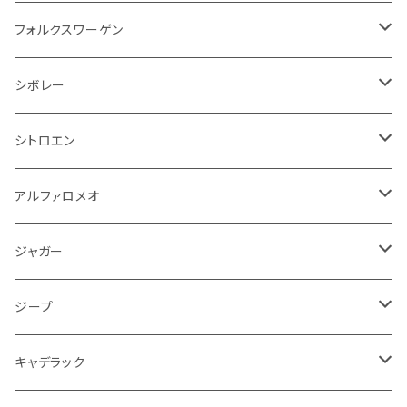
アクセルブレーキペダル
エンジンカバー
ヘッドライト
フェンダー
アストンマーティン
アルファロメオ
シトロエン
ステアリングホイール
キムコ
ケーブル系
タンドラ
ワイパー系
足回り系
その他
トランクマット
サイドミラー
プラグ系
フロアマット
フォルクスワーゲン
オイルクーラー
ステアリング
サスペンション
イグニッションコイル
シボレー
ランドローバー
フィアット
エンジン
SYM
吸気系
バンパー
トランクマット
運転席周り
ハンドル系
ブレーキ系
リアバンパー
フロアマット
シボレー
パワーステアリング系
エンジンVベルト
ラジエーター
アームレスト
アンチロックブレーキ
フォード
フィアット
ヒュンダイ
ラジエーター
収納用品
ミラー
外装系
足回り
その他
運転席周り
その他
プラグ系
フロアマット
シトロエン
オイルフィルター
クーラント
サスペンション
アームレスト
イグニッションコイル
アルファロメオ
クライスラー
ジャガー
ミッション
インテリア系
フェンダー
バイク ブレーキクラッチレバー
リアバンパー
冷却系
ブレーキ系
その他
フロアマット
アルファロメオ
バッテリー系
クーラント
アンチロックブレーキ
ミニ
アストンマーティン
ジープ
ドライブシャフト
灰皿・ゴミ箱
ギアシフト系
バイク 収納
トランクマット
フェンダー
冷却系
運転席周り
その他
フロアマット
ジャガー
PCVバルブ
クーラント
アームレスト
シトロエン
プジョー
ランドローバー
サスペンション
ドリンクホルダー
バイク ハンドル系
タイヤ回り
ワイパー
タンク系
ワイパー
ライト系
ワイパー
フロアマット
ジープ
モーター
ドア回り
ハンドガード
泥除け
フィアット
ルノー
ロータス
マフラー
携帯・スマホホルダー
シートカバー
フロントバンパー回り
トランクマット
ケーブル系
排気系
ドア回り
フロアマット
キャデラック
エンジンガード