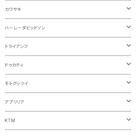
エアフィルター
インテリアパネル
ドア回り
電装系
カワサキ
ウインカー
ドリンクホルダー
エンジン系
モーター系
ミラー
ハーレーダビッドソン
オイル系
携帯・スマホホルダー
その他
ミラー
ハンドル系
ミラー
トライアンフ
ステッカー
フロントガラス回り
ブレーキ系
足回り
ミラー
ドゥカティ
ワイパー
クラッチブレーキレバー
サスペンション
ダッシュボード
リアガラス回り
駆動系
タンク系
ミラー
モトグッツイ
キャップ
外装系
ライト系
その他
ブレーキ系
その他
ミラー
アプリリア
スポイラー系
フォグランプ
ブレーキ・クラッチレバー
シートカバー
ミラー系
フェンダー系
ブレーキ系
ミラー
KTM