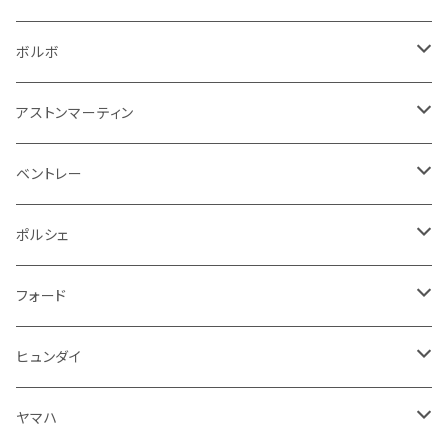
その他
シートベルト周り
リアワイパー
外装系
収納系
キーホルダー
タイヤ回り
フロアマット
ボルボ
アームレスト
泥除け
ステアリング
オーディオ系
シフトレバー
ワイパー
シフトノブ
フロアマット
アストンマーティン
ステアリングホイールカバー
運転席周り
その他
その他
その他
トランクマット
フロアマット
ベントレー
修理ツール
アームレスト
ホーン
ケーブル系
冷却系
シフトノブ
フロアマット
ポルシェ
ハンドル本体
ドア回り
ラジエーター
キーホルダー
排気系
運転席周り
外装
フロアマット
フォード
ガスケット
ドア回り
グリル
収納用品
通信系
ライト系
その他
フロアマット
ヒュンダイ
アームレスト
ウインカー
灰皿・ゴミ箱
吸気系
ダッシュボード
フロアマット
ヤマハ