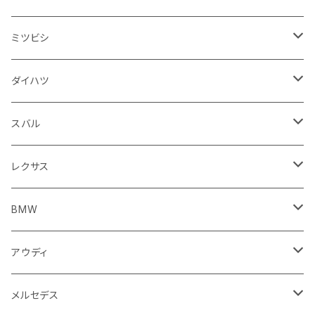
スロットルケーブル
オイルフィルター
スピードメーター
フォグランプ
ジープ
フォルクスワーゲン
アストンマーティン
バックドアガラス
ドゥカティ
足回り
ステアリング系
トランクマット
フロントガラス回り
フロアマット
ミツビシ
スロットル
バルブ系
ウインカー
サスペンション
ウォッシャージェット
ボルボ
ジープ
アウディ
トランクリッド
モトグッツイ
駆動系
シートカバー
フェンダー周り
フェンダー周り
ボンネット回り
フロアマット
ダイハツ
エンジンカバー
ホイール
クラッチ
ジャガー
ボルボ
ベントレー
ダッシュボード
アプリリア
フレーム
外装系
フロントガラス回り
運転席周り
フェンダー周り
キーホルダー
フロアマット
スバル
クラッチホース
アームレスト
プジョー
ジャガー
BMW
センタークラスター
KTM
ライト系
タイヤ回り系
サイドミラー
バイク 排気系
フロントガラス回り
フロントガラス回り
フロントガラス回り
フロアマット
レクサス
トランスミッション
マフラー
ワイパー
ワイパー
ランドローバー
キャデラック
キャデラック
グローブボックス
プジョー
タンク系
エンジン回り
ライト系
サイドミラー
リアガラス回り
足回り系
運転席周り
フロントガラス回り
フロアマット
BMW
スプロケット
フェンダー
ワイパー
ルノー
シボレー
シボレー
シフトレバー
ハスクバーナ
キャブレター
ミラー
エンジン系部品
バイク ハンドル系
ライト系
バンパー
足回り
その他
トランクマット
フロアマット
アウディ
サイドミラー
サスペンション
キャデラック
シトロエン
クライスラー
センターコンソール
ロイヤルエンフィールド
その他
トランクマット
スポイラー
エンジン系
インパネ周り
ライト系
足回り系
シートカバー
オーディオ系
フロアマット
メルセデス