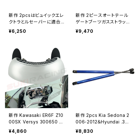
新作 2pcsはビュイックエレ
新作 2ピースオートテール
クトラとルセーバーに適合1
ゲートブーツガスストラット
980-19879.8インチフード
ショックストラットダンパー
¥6,250
¥9,470
ワゴンガススプリングリフト
リフトサポートカーボンファ
はストラットプロップロッド
イバーVauxhallCorsa D5
アームショックをサポートし
ドアハッチバック2006-14
ます
新作 Kawasaki ER6F Z10
新作 2pcs Kia Sedona 2
00SX Versys 300650 10
006-2012＆Hyundai .39
00 GTR1400 CONCOUR
インチオートフロントフード
¥4,860
¥8,830
S14モーターサイクルワイド
ガススプリングリフトがスト