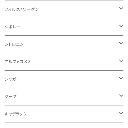
アクセルブレーキペダル
エンジンカバー
ヘッドライト
フェンダー
アストンマーティン
アルファロメオ
シトロエン
ステアリングホイール
キムコ
ケーブル系
タンドラ
ワイパー系
足回り系
その他
トランクマット
サイドミラー
プラグ系
フロアマット
フォルクスワーゲン
オイルクーラー
ステアリング
サスペンション
イグニッションコイル
シボレー
ランドローバー
フィアット
エンジン
SYM
吸気系
バンパー
トランクマット
運転席周り
ハンドル系
ブレーキ系
リアバンパー
フロアマット
シボレー
パワーステアリング系
エンジンVベルト
ラジエーター
アームレスト
アンチロックブレーキ
フォード
フィアット
ヒュンダイ
ラジエーター
収納用品
ミラー
外装系
足回り
その他
運転席周り
その他
プラグ系
フロアマット
シトロエン
オイルフィルター
クーラント
サスペンション
アームレスト
イグニッションコイル
アルファロメオ
クライスラー
ジャガー
ミッション
インテリア系
フェンダー
バイク ブレーキクラッチレバー
リアバンパー
冷却系
ブレーキ系
その他
フロアマット
アルファロメオ
バッテリー系
クーラント
アンチロックブレーキ
ミニ
アストンマーティン
ジープ
ドライブシャフト
灰皿・ゴミ箱
ギアシフト系
バイク 収納
トランクマット
フェンダー
冷却系
運転席周り
その他
フロアマット
ジャガー
PCVバルブ
クーラント
アームレスト
シトロエン
プジョー
ランドローバー
サスペンション
ドリンクホルダー
バイク ハンドル系
タイヤ回り
ワイパー
タンク系
ワイパー
ライト系
ワイパー
フロアマット
ジープ
モーター
ドア回り
ハンドガード
泥除け
フィアット
ルノー
ロータス
マフラー
携帯・スマホホルダー
シートカバー
フロントバンパー回り
トランクマット
ケーブル系
排気系
ドア回り
フロアマット
キャデラック
エンジンガード