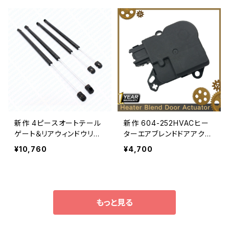
アングルリアビューミラーモ
ラットロッドアームショック
ーターサイクルアクセサリ
をサポート
ー
新作 4ピースオートテール
新作 604-252HVACヒー
ゲート＆リアウィンドウリフ
ターエアブレンドドアアクチ
トサポートガススプリングス
ュエーター2009-2017dフ
¥10,760
¥4,700
トラットダンパーチャージド
レックスF-150ロボリンカー
アームロッド2003-2004 2
ンマークLT64252 8A8Z1
005 2006dエクスペディシ
9E616A 9L3Z19E616B
ョン
もっと見る