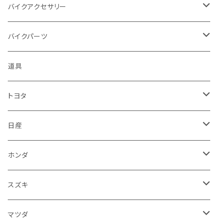
アプリリア - APRILIA
ミツビシ
マツダ
日産
ボンネット
バイクアクセサリー
ハーレーダビッドソン - Harley-Davidson
ダイハツ
ミツビシ
ホンダ
ルーフ
ホンダ
バイクパーツ
KTM
スバル
ダイハツ
スズキ
ピラー
ヤマハ
排気系
道具
マフラー
レクサス
スバル
マツダ
バンパー
スズキ
外装
トヨタ
サイレンサー
シートカバー
アウディ
レクサス
ミツビシ
フェンダー
カワサキ
ハンドル系
フロアマット
日産
ガスケット
燃料タンクキャップ
ハンドル
BMW
アウディ
ダイハツ
サイドミラー
ハーレーダビッドソン
ブレーキ
室内アクセサリー
フロアマット
ホンダ
カウル
ホーン
ブレーキパッド
収納ケース
メルセデス・ベンツ
BMW
スバル
フロントガラス
BMW
エンジン
ワイパー
電装系
フロアマット
スズキ
メーター
ブレーキ・クラッチレバー
ダッシュボード
オルタネーター
ウインカー
フォルクスワーゲン
メルセデス・ベンツ
アルファロメオ
リアバンパー
トライアンフ
電装系
ライト系
トランクマット
運転席周り
フロアマット
マツダ