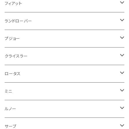
スロットル
ホイール
グリル
ガスケット
クライスラー
サーブ
メルセデス ベンツ
ライト系
クッション
バイク その他
ライト系
ドア回り
エンジン系
ダッシュボード
ワイパー
収納用品
フロアマット
フィアット
クーラント
ブレーキランプ
サーブ
フォード
ミニ
ドア系
ステッカー
バイク フェンダー系
タンク系
その他
タイヤ回り
キーホルダー
フロアマット
ランドローバー
その他
方向指示器
泥除け
ベントレー
ミニ
プジョー
エアコン系
足回り
ケーブル系
フロントワイパー
フロアマット
プジョー
フォグランプ
サスペンション
ロータス
ロータス
ポルシェ
ブレーキ系
オイル系
バンパー回り
リアワイパー
ダッシュボード
フロアマット
クライスラー
ウインカー
ブレーキランプ
ポルシェ
マセラティ
ルノー
外装系
ライト系
トランクマット
その他
フロアマット
ロータス
フロントライト
ウインカー
ヒュンダイ
ロールスロイス
サーブ
タイヤ回り系
その他
ライト系
ライト系
フロアマット
ミニ
ナンバープレート
ホイール
ウインカー
ブレーキランプ
その他
ポルシェ
フォルクスワーゲン
ガソリンタンク
リアバンパー
ワイパー
トランクマット
フロアマット
ルノー
泥除け
ウインカー
ヒュンダイ
ボルボ
フロントワイパー
エンジン系
ミラー
ワイパー
フロアマット
サーブ