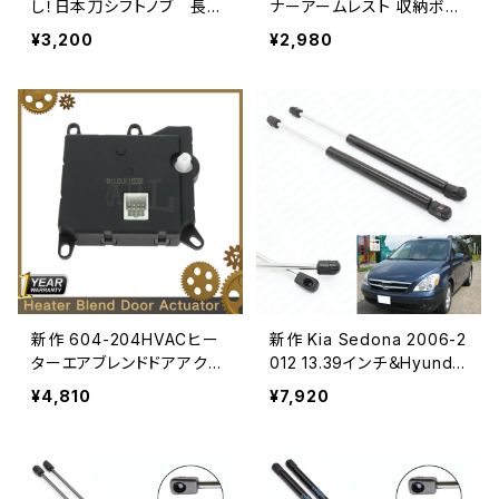
し！日本刀シフトノブ 長さ
ナーアームレスト 収納ボッ
20㎝ 4種のアダプター付
クス カーオーガナイザー 2
¥3,200
¥2,980
きで殆どの車に適合 オー
011-2012-2013-2014-201
トマ・マニュアルどちらもO
5-2016-2017-2018-2019
K！に 【ブラック】【レッド】
年
【ゴールド】【ブルー】
新作 604-204HVACヒー
新作 Kia Sedona 2006-2
ターエアブレンドドアアクチ
012 13.39インチ＆Hyundai
ュエーター1993-1997dク
-2010フロントフードガスス
¥4,810
¥7,920
ラウンビクトリアリンカーン
プリングリフトがストラット
マーキュリーA F6VZ19E61
ロッドアームショックをサポ
6AA
ート