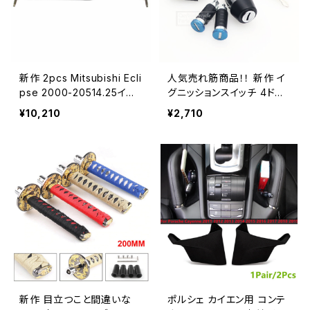
新作 2pcs Mitsubishi Ecli
人気売れ筋商品！！ 新作 イ
pse 2000-20514.25イン
グニッションスイッチ 4ドア
チテールゲートブーツガス
ロックバレル2キーセット 2
¥10,210
¥2,710
チャージスプリングリフトサ
キーVWトランスポーターキ
ポートプロップロッドアーム
ャラベルT41990-2003 OE
ショックストラット
M：701837205
新作 目立つこと間違いな
ポルシェ カイエン用 コンテ