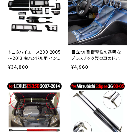
トヨタハイエース200 2005
目立つ！耐衝撃性の透明な
～2013 右ハンドル用 イン
プラスチック製の車のドアセ
サイドパネル グロスブラッ
ンターコンソール Benz C
¥34,800
¥4,960
クスタイル 車の装飾 カバー
クラス w206 2022 耐スク
高光沢 黒 インテリアデザイ
ラッチ性 フィルムアクセサリ
ン
ー