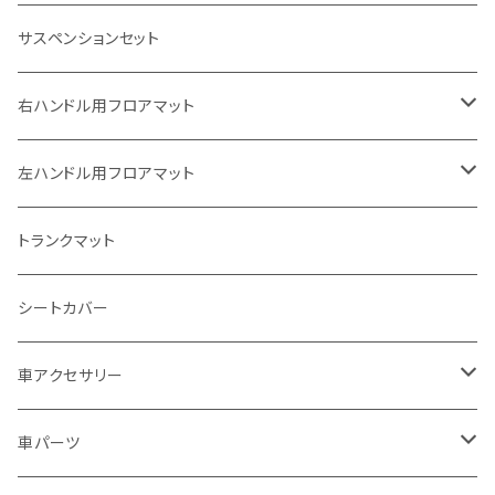
ホンダ
サスペンションセット
ヤマハ
右ハンドル用フロアマット
スズキ
トヨタ
左ハンドル用フロアマット
カワサキ
日産
トヨタ
トランクマット
BMW
ホンダ
日産
シートカバー
ドゥカティ - Ducati
スズキ
ホンダ
車アクセサリー
トライアンフ
マツダ
スズキ
トヨタ
車パーツ