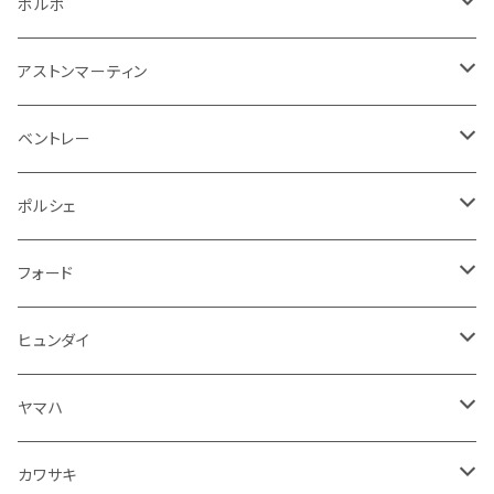
その他
シートベルト周り
リアワイパー
外装系
収納系
キーホルダー
タイヤ回り
フロアマット
ボルボ
アームレスト
泥除け
ステアリング
オーディオ系
シフトレバー
ワイパー
シフトノブ
フロアマット
アストンマーティン
ステアリングホイールカバー
運転席周り
その他
その他
その他
トランクマット
フロアマット
ベントレー
修理ツール
アームレスト
ホーン
ケーブル系
冷却系
シフトノブ
フロアマット
ポルシェ
ハンドル本体
ドア回り
ラジエーター
キーホルダー
排気系
運転席周り
外装
フロアマット
フォード
ガスケット
ドア回り
グリル
収納用品
通信系
ライト系
その他
フロアマット
ヒュンダイ
アームレスト
ウインカー
灰皿・ゴミ箱
吸気系
ダッシュボード
フロアマット
ヤマハ
エアフィルター
インテリアパネル
ドア回り
電装系
カワサキ