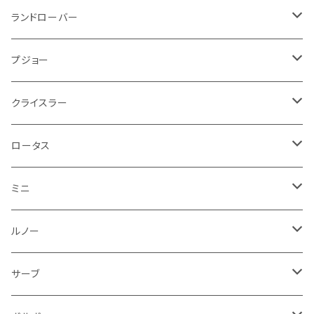
ブレーキランプ
サーブ
フォード
ミニ
ドア系
ステッカー
バイク フェンダー系
タンク系
その他
タイヤ回り
キーホルダー
フロアマット
ランドローバー
その他
方向指示器
泥除け
ベントレー
ミニ
プジョー
エアコン系
足回り
ケーブル系
フロントワイパー
フロアマット
プジョー
フォグランプ
サスペンション
ロータス
ロータス
ポルシェ
ブレーキ系
オイル系
バンパー回り
リアワイパー
ダッシュボード
フロアマット
クライスラー
ウインカー
ブレーキランプ
ポルシェ
マセラティ
ルノー
外装系
ライト系
トランクマット
その他
フロアマット
ロータス
フロントライト
ウインカー
ヒュンダイ
ロールスロイス
サーブ
タイヤ回り系
その他
ライト系
ライト系
フロアマット
ミニ
ナンバープレート
ホイール
ウインカー
ブレーキランプ
その他
ポルシェ
フォルクスワーゲン
ガソリンタンク
リアバンパー
ワイパー
トランクマット
フロアマット
ルノー
泥除け
ウインカー
ヒュンダイ
ボルボ
フロントワイパー
エンジン系
ミラー
ワイパー
フロアマット
サーブ