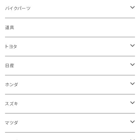
ハーレーダビッドソン - Harley-Davidson
ダイハツ
ミツビシ
ホンダ
ルーフ
ホンダ
バイクパーツ
KTM
スバル
ダイハツ
スズキ
ピラー
ヤマハ
排気系
道具
マフラー
レクサス
スバル
マツダ
バンパー
スズキ
外装
トヨタ
サイレンサー
シートカバー
アウディ
レクサス
ミツビシ
フェンダー
カワサキ
ハンドル系
フロアマット
日産
ガスケット
燃料タンクキャップ
ハンドル
BMW
アウディ
ダイハツ
サイドミラー
ハーレーダビッドソン
ブレーキ
室内アクセサリー
フロアマット
ホンダ
カウル
ホーン
ブレーキパッド
収納ケース
メルセデス・ベンツ
BMW
スバル
フロントガラス
BMW
エンジン
ワイパー
電装系
フロアマット
スズキ
メーター
ブレーキ・クラッチレバー
ダッシュボード
オルタネーター
ウインカー
フォルクスワーゲン
メルセデス・ベンツ
アルファロメオ
リアバンパー
トライアンフ
電装系
ライト系
トランクマット
運転席周り
フロアマット
マツダ
スロットルケーブル
オイルフィルター