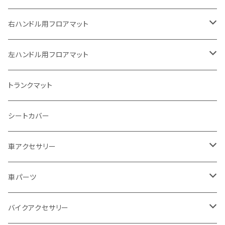
ヤマハ
右ハンドル用フロアマット
スズキ
トヨタ
左ハンドル用フロアマット
カワサキ
日産
トヨタ
トランクマット
BMW
ホンダ
日産
シートカバー
ドゥカティ - Ducati
スズキ
ホンダ
車アクセサリー
トライアンフ
マツダ
スズキ
トヨタ
車パーツ
アプリリア - APRILIA
ミツビシ
マツダ
日産
ボンネット
バイクアクセサリー