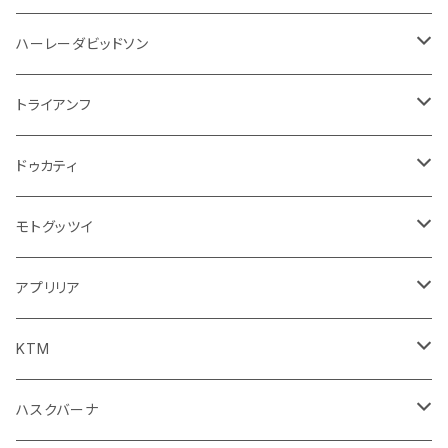
ウインカー
ドリンクホルダー
エンジン系
モーター系
ミラー
ハーレーダビッドソン
オイル系
携帯・スマホホルダー
その他
ミラー
ハンドル系
ミラー
トライアンフ
ステッカー
フロントガラス回り
ブレーキ系
足回り
ミラー
ドゥカティ
ワイパー
クラッチブレーキレバー
サスペンション
ダッシュボード
リアガラス回り
駆動系
タンク系
ミラー
モトグッツイ
キャップ
外装系
ライト系
その他
ブレーキ系
その他
ミラー
アプリリア
スポイラー系
フォグランプ
ブレーキ・クラッチレバー
シートカバー
ミラー系
フェンダー系
ブレーキ系
ミラー
KTM
ブレーキクラッチレバー
その他
足回り
足回り
フェンダー系
ブレーキ系
ミラー
ハスクバーナ