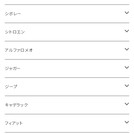
オイルクーラー
ステアリング
サスペンション
イグニッションコイル
シボレー
ランドローバー
フィアット
エンジン
SYM
吸気系
バンパー
トランクマット
運転席周り
ハンドル系
ブレーキ系
リアバンパー
フロアマット
シボレー
パワーステアリング系
エンジンVベルト
ラジエーター
アームレスト
アンチロックブレーキ
フォード
フィアット
ヒュンダイ
ラジエーター
収納用品
ミラー
外装系
足回り
その他
運転席周り
その他
プラグ系
フロアマット
シトロエン
オイルフィルター
クーラント
サスペンション
アームレスト
イグニッションコイル
アルファロメオ
クライスラー
ジャガー
ミッション
インテリア系
フェンダー
バイク ブレーキクラッチレバー
リアバンパー
冷却系
ブレーキ系
その他
フロアマット
アルファロメオ
バッテリー系
クーラント
アンチロックブレーキ
ミニ
アストンマーティン
ジープ
ドライブシャフト
灰皿・ゴミ箱
ギアシフト系
バイク 収納
トランクマット
フェンダー
冷却系
運転席周り
その他
フロアマット
ジャガー
PCVバルブ
クーラント
アームレスト
シトロエン
プジョー
ランドローバー
サスペンション
ドリンクホルダー
バイク ハンドル系
タイヤ回り
ワイパー
タンク系
ワイパー
ライト系
ワイパー
フロアマット
ジープ
モーター
ドア回り
ハンドガード
泥除け
フィアット
ルノー
ロータス
マフラー
携帯・スマホホルダー
シートカバー
フロントバンパー回り
トランクマット
ケーブル系
排気系
ドア回り
フロアマット
キャデラック
エンジンガード
スロットル
ホイール
グリル
ガスケット
クライスラー
サーブ
メルセデス ベンツ
ライト系
クッション
バイク その他
ライト系
ドア回り
エンジン系
ダッシュボード
ワイパー
収納用品
フロアマット
フィアット
クーラント