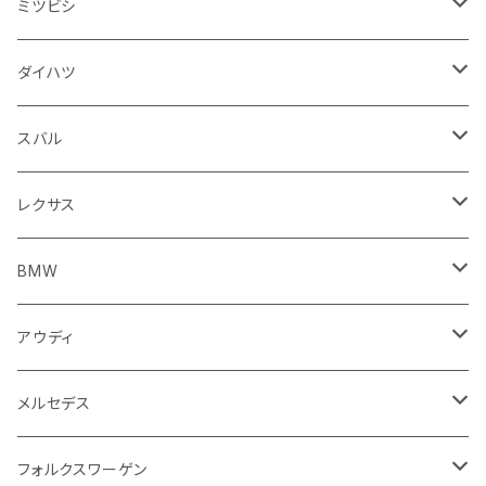
スピードメーター
フォグランプ
ジープ
フォルクスワーゲン
アストンマーティン
バックドアガラス
ドゥカティ
足回り
ステアリング系
トランクマット
フロントガラス回り
フロアマット
ミツビシ
スロットル
バルブ系
ウインカー
サスペンション
ウォッシャージェット
ボルボ
ジープ
アウディ
トランクリッド
モトグッツイ
駆動系
シートカバー
フェンダー周り
フェンダー周り
ボンネット回り
フロアマット
ダイハツ
エンジンカバー
ホイール
クラッチ
ジャガー
ボルボ
ベントレー
ダッシュボード
アプリリア
フレーム
外装系
フロントガラス回り
運転席周り
フェンダー周り
キーホルダー
フロアマット
スバル
クラッチホース
アームレスト
プジョー
ジャガー
BMW
センタークラスター
KTM
ライト系
タイヤ回り系
サイドミラー
バイク 排気系
フロントガラス回り
フロントガラス回り
フロントガラス回り
フロアマット
レクサス
トランスミッション
マフラー
ワイパー
ワイパー
ランドローバー
キャデラック
キャデラック
グローブボックス
プジョー
タンク系
エンジン回り
ライト系
サイドミラー
リアガラス回り
足回り系
運転席周り
フロントガラス回り
フロアマット
BMW
スプロケット
フェンダー
ワイパー
ルノー
シボレー
シボレー
シフトレバー
ハスクバーナ
キャブレター
ミラー
エンジン系部品
バイク ハンドル系
ライト系
バンパー
足回り
その他
トランクマット
フロアマット
アウディ
サイドミラー
サスペンション
キャデラック
シトロエン
クライスラー
センターコンソール
ロイヤルエンフィールド
その他
トランクマット
スポイラー
エンジン系
インパネ周り
ライト系
足回り系
シートカバー
オーディオ系
フロアマット
メルセデス
アクセルブレーキペダル
エンジンカバー
ヘッドライト
フェンダー
アストンマーティン
アルファロメオ
シトロエン
ステアリングホイール
キムコ
ケーブル系
タンドラ
ワイパー系
足回り系
その他
トランクマット
サイドミラー
プラグ系
フロアマット
フォルクスワーゲン