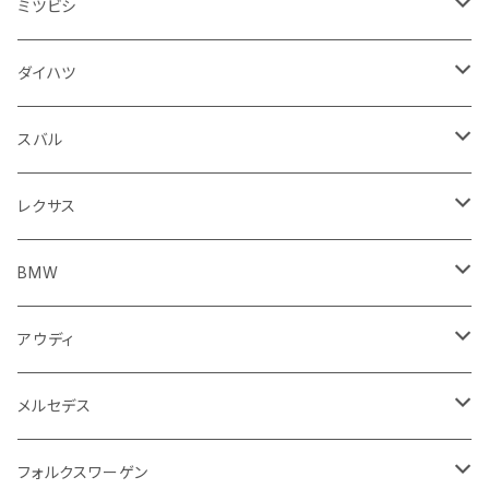
スピードメーター
フォグランプ
ジープ
フォルクスワーゲン
アストンマーティン
バックドアガラス
ドゥカティ
足回り
ステアリング系
トランクマット
フロントガラス回り
フロアマット
ミツビシ
スロットル
バルブ系
ウインカー
サスペンション
ウォッシャージェット
ボルボ
ジープ
アウディ
トランクリッド
モトグッツイ
駆動系
シートカバー
フェンダー周り
フェンダー周り
ボンネット回り
フロアマット
ダイハツ
エンジンカバー
ホイール
クラッチ
ジャガー
ボルボ
ベントレー
ダッシュボード
アプリリア
フレーム
外装系
フロントガラス回り
運転席周り
フェンダー周り
キーホルダー
フロアマット
スバル
クラッチホース
アームレスト
プジョー
ジャガー
BMW
センタークラスター
KTM
ライト系
タイヤ回り系
サイドミラー
バイク 排気系
フロントガラス回り
フロントガラス回り
フロントガラス回り
フロアマット
レクサス
トランスミッション
マフラー
ワイパー
ワイパー
ランドローバー
キャデラック
キャデラック
グローブボックス
プジョー
タンク系
エンジン回り
ライト系
サイドミラー
リアガラス回り
足回り系
運転席周り
フロントガラス回り
フロアマット
BMW
スプロケット
フェンダー
ワイパー
ルノー
シボレー
シボレー
シフトレバー
ハスクバーナ
キャブレター
ミラー
エンジン系部品
バイク ハンドル系
ライト系
バンパー
足回り
その他
トランクマット
フロアマット
アウディ
サイドミラー
サスペンション
キャデラック
シトロエン
クライスラー
センターコンソール
ロイヤルエンフィールド
その他
トランクマット
スポイラー
エンジン系
インパネ周り
ライト系
足回り系
シートカバー
オーディオ系
フロアマット
メルセデス
アクセルブレーキペダル
エンジンカバー
ヘッドライト
フェンダー
アストンマーティン
アルファロメオ
シトロエン
ステアリングホイール
キムコ
ケーブル系
タンドラ
ワイパー系
足回り系
その他
トランクマット
サイドミラー
プラグ系
フロアマット
フォルクスワーゲン