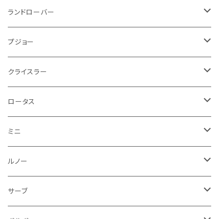
ブレーキランプ
サーブ
フォード
ミニ
ドア系
ステッカー
バイク フェンダー系
タンク系
その他
タイヤ回り
キーホルダー
フロアマット
ランドローバー
その他
方向指示器
泥除け
ベントレー
ミニ
プジョー
エアコン系
足回り
ケーブル系
フロントワイパー
フロアマット
プジョー
フォグランプ
サスペンション
ロータス
ロータス
ポルシェ
ブレーキ系
オイル系
バンパー回り
リアワイパー
ダッシュボード
フロアマット
クライスラー
ウインカー
ブレーキランプ
ポルシェ
マセラティ
ルノー
外装系
ライト系
トランクマット
その他
フロアマット
ロータス
フロントライト
ウインカー
ヒュンダイ
ロールスロイス
サーブ
タイヤ回り系
その他
ライト系
ライト系
フロアマット
ミニ
ナンバープレート
ホイール
ウインカー
ブレーキランプ
その他
ポルシェ
フォルクスワーゲン
ガソリンタンク
リアバンパー
ワイパー
トランクマット
フロアマット
ルノー
泥除け
ウインカー
ヒュンダイ
ボルボ
フロントワイパー
エンジン系
ミラー
ワイパー
フロアマット
サーブ