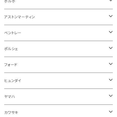
その他
シートベルト周り
リアワイパー
外装系
収納系
キーホルダー
タイヤ回り
フロアマット
ボルボ
アームレスト
泥除け
ステアリング
オーディオ系
シフトレバー
ワイパー
シフトノブ
フロアマット
アストンマーティン
ステアリングホイールカバー
運転席周り
その他
その他
その他
トランクマット
フロアマット
ベントレー
修理ツール
アームレスト
ホーン
ケーブル系
冷却系
シフトノブ
フロアマット
ポルシェ
ハンドル本体
ドア回り
ラジエーター
キーホルダー
排気系
運転席周り
外装
フロアマット
フォード
ガスケット
ドア回り
グリル
収納用品
通信系
ライト系
その他
フロアマット
ヒュンダイ
アームレスト
ウインカー
灰皿・ゴミ箱
吸気系
ダッシュボード
フロアマット
ヤマハ
エアフィルター
インテリアパネル
ドア回り
電装系
カワサキ