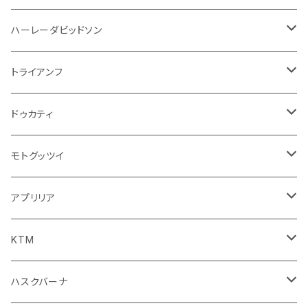
ウインカー
ドリンクホルダー
エンジン系
モーター系
ミラー
ハーレーダビッドソン
オイル系
携帯・スマホホルダー
その他
ミラー
ハンドル系
ミラー
トライアンフ
ステッカー
フロントガラス回り
ブレーキ系
足回り
ミラー
ドゥカティ
ワイパー
クラッチブレーキレバー
サスペンション
ダッシュボード
リアガラス回り
駆動系
タンク系
ミラー
モトグッツイ
キャップ
外装系
ライト系
その他
ブレーキ系
その他
ミラー
アプリリア
スポイラー系
フォグランプ
ブレーキ・クラッチレバー
シートカバー
ミラー系
フェンダー系
ブレーキ系
ミラー
KTM
ブレーキクラッチレバー
その他
足回り
足回り
フェンダー系
ブレーキ系
ミラー
ハスクバーナ