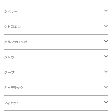
オイルクーラー
ステアリング
サスペンション
イグニッションコイル
シボレー
ランドローバー
フィアット
エンジン
SYM
吸気系
バンパー
トランクマット
運転席周り
ハンドル系
ブレーキ系
リアバンパー
フロアマット
シボレー
パワーステアリング系
エンジンVベルト
ラジエーター
アームレスト
アンチロックブレーキ
フォード
フィアット
ヒュンダイ
ラジエーター
収納用品
ミラー
外装系
足回り
その他
運転席周り
その他
プラグ系
フロアマット
シトロエン
オイルフィルター
クーラント
サスペンション
アームレスト
イグニッションコイル
アルファロメオ
クライスラー
ジャガー
ミッション
インテリア系
フェンダー
バイク ブレーキクラッチレバー
リアバンパー
冷却系
ブレーキ系
その他
フロアマット
アルファロメオ
バッテリー系
クーラント
アンチロックブレーキ
ミニ
アストンマーティン
ジープ
ドライブシャフト
灰皿・ゴミ箱
ギアシフト系
バイク 収納
トランクマット
フェンダー
冷却系
運転席周り
その他
フロアマット
ジャガー
PCVバルブ
クーラント
アームレスト
シトロエン
プジョー
ランドローバー
サスペンション
ドリンクホルダー
バイク ハンドル系
タイヤ回り
ワイパー
タンク系
ワイパー
ライト系
ワイパー
フロアマット
ジープ
モーター
ドア回り
ハンドガード
泥除け
フィアット
ルノー
ロータス
マフラー
携帯・スマホホルダー
シートカバー
フロントバンパー回り
トランクマット
ケーブル系
排気系
ドア回り
フロアマット
キャデラック
エンジンガード
スロットル
ホイール
グリル
ガスケット
クライスラー
サーブ
メルセデス ベンツ
ライト系
クッション
バイク その他
ライト系
ドア回り
エンジン系
ダッシュボード
ワイパー
収納用品
フロアマット
フィアット
クーラント