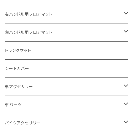
ヤマハ
右ハンドル用フロアマット
スズキ
トヨタ
左ハンドル用フロアマット
カワサキ
日産
トヨタ
トランクマット
BMW
ホンダ
日産
シートカバー
ドゥカティ - Ducati
スズキ
ホンダ
車アクセサリー
トライアンフ
マツダ
スズキ
トヨタ
車パーツ
アプリリア - APRILIA
ミツビシ
マツダ
日産
ボンネット
バイクアクセサリー