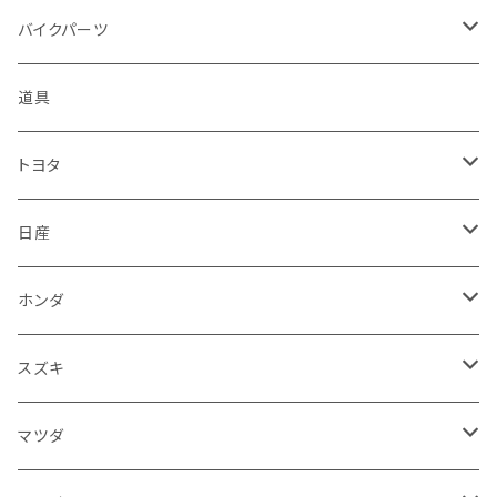
ハーレーダビッドソン - Harley-Davidson
ダイハツ
ミツビシ
ホンダ
ルーフ
ホンダ
バイクパーツ
KTM
スバル
ダイハツ
スズキ
ピラー
ヤマハ
排気系
道具
マフラー
レクサス
スバル
マツダ
バンパー
スズキ
外装
トヨタ
サイレンサー
シートカバー
アウディ
レクサス
ミツビシ
フェンダー
カワサキ
ハンドル系
フロアマット
日産
ガスケット
燃料タンクキャップ
ハンドル
BMW
アウディ
ダイハツ
サイドミラー
ハーレーダビッドソン
ブレーキ
室内アクセサリー
フロアマット
ホンダ
カウル
ホーン
ブレーキパッド
収納ケース
メルセデス・ベンツ
BMW
スバル
フロントガラス
BMW
エンジン
ワイパー
電装系
フロアマット
スズキ
メーター
ブレーキ・クラッチレバー
ダッシュボード
オルタネーター
ウインカー
フォルクスワーゲン
メルセデス・ベンツ
アルファロメオ
リアバンパー
トライアンフ
電装系
ライト系
トランクマット
運転席周り
フロアマット
マツダ
スロットルケーブル
オイルフィルター