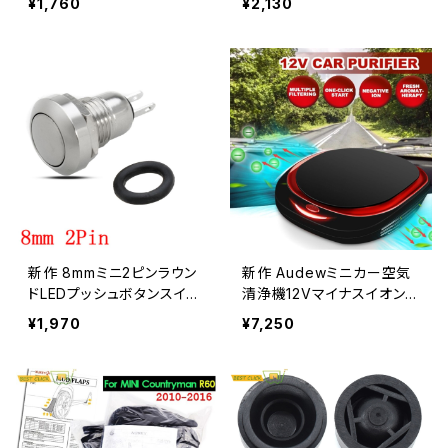
¥1,760
¥2,130
レーバー換気アウトレットア
チGPSナビゲーションブラ
ロマテラピーデオドラント車
ケットカーアクセサリー Sh
のインテリア Shop910677
op910677020_Store 7
020_Store 678170705
0482392445
84
新作 8mmミニ2ピンラウン
新作 Audewミニカー空気
ドLEDプッシュボタンスイッ
清浄機12Vマイナスイオンエ
チリセットモーメンタリ0.5A
アクリーナーイオナイザー
¥1,970
¥7,250
/ 250V AC IP65 Alidubu
芳香剤自動酸素ミストメー
y_Trading68881314616
カーエリミネーターオゾンイ
オナイザー Alidubuy_Trad
ing29405573530