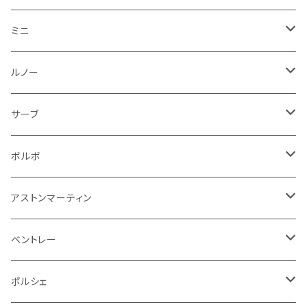
フロントライト
ウインカー
ヒュンダイ
ロールスロイス
サーブ
タイヤ回り系
その他
ライト系
ライト系
フロアマット
ミニ
ナンバープレート
ホイール
ウインカー
ブレーキランプ
その他
ポルシェ
フォルクスワーゲン
ガソリンタンク
リアバンパー
ワイパー
トランクマット
フロアマット
ルノー
泥除け
ウインカー
ヒュンダイ
ボルボ
フロントワイパー
エンジン系
ミラー
ワイパー
フロアマット
サーブ
その他
シートベルト周り
リアワイパー
外装系
収納系
キーホルダー
タイヤ回り
フロアマット
ボルボ
アームレスト
泥除け
ステアリング
オーディオ系
シフトレバー
ワイパー
シフトノブ
フロアマット
アストンマーティン
ステアリングホイールカバー
運転席周り
その他
その他
その他
トランクマット
フロアマット
ベントレー
修理ツール
アームレスト
ホーン
ケーブル系
冷却系
シフトノブ
フロアマット
ポルシェ