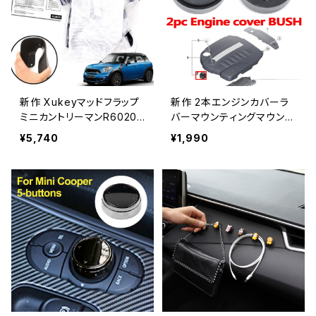
新作 Xukeyマッドフラップ
新作 2本エンジンカバーラ
ミニカントリーマンR60201
バーマウンティングマウント
0 2011 2012 2013 2014 2
MINIClubman R55 R56 C
¥5,740
¥1,990
0152016マッドフラップマッ
abrio R57 Coupe R58 R
ドスプラッシュガードマッド
oadster R59 Countryma
ガードフロントリア Bestcli
n R60 Paceman R61 Bes
ck_Store9333199697
tclick_Store6138902097
1