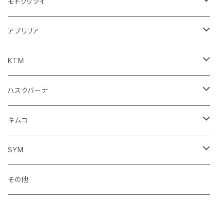
ダッシュボード
リアガラス回り
駆動系
タンク系
ミラー
モトグッツイ
キャップ
外装系
ライト系
その他
ブレーキ系
その他
ミラー
アプリリア
スポイラー系
フォグランプ
ブレーキ・クラッチレバー
シートカバー
ミラー系
フェンダー系
ブレーキ系
ミラー
KTM
ブレーキクラッチレバー
その他
足回り
足回り
フェンダー系
ブレーキ系
ミラー
ハスクバーナ
サスペンション
サスペンション
クラッチブレーキレバー
フェンダー系
ミラー
キムコ
ミラー
SYM
ミラー
その他