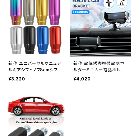
Alidubuy_Trading877411
ding93581583979
68059
新作 ユニバーサルマニュア
新作 電気誘導携帯電話ホ
ルギアシフトノブ8cmシフタ
ルダーミニカー電話ホルダ
ーレバースティックアルミニ
ーエアベントフックiPhone
¥3,320
¥4,020
ウム合金アダプター付き車
Xiaomi赤外線センサー電話
のオートシフトハンドルステ
ホルダーマウント Alidubuy
ィック Alidubuy_Trading5
_Trading60545264290
6549189883