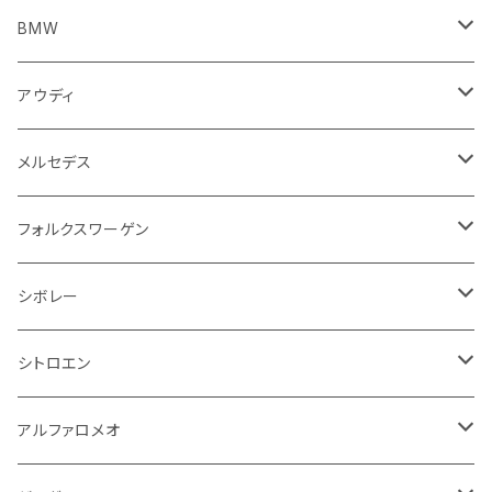
トランスミッション
マフラー
ワイパー
ワイパー
ランドローバー
キャデラック
キャデラック
グローブボックス
プジョー
タンク系
エンジン回り
ライト系
サイドミラー
リアガラス回り
足回り系
運転席周り
フロントガラス回り
フロアマット
BMW
スプロケット
フェンダー
ワイパー
ルノー
シボレー
シボレー
シフトレバー
ハスクバーナ
キャブレター
ミラー
エンジン系部品
バイク ハンドル系
ライト系
バンパー
足回り
その他
トランクマット
フロアマット
アウディ
サイドミラー
サスペンション
キャデラック
シトロエン
クライスラー
センターコンソール
ロイヤルエンフィールド
その他
トランクマット
スポイラー
エンジン系
インパネ周り
ライト系
足回り系
シートカバー
オーディオ系
フロアマット
メルセデス
アクセルブレーキペダル
エンジンカバー
ヘッドライト
フェンダー
アストンマーティン
アルファロメオ
シトロエン
ステアリングホイール
キムコ
ケーブル系
タンドラ
ワイパー系
足回り系
その他
トランクマット
サイドミラー
プラグ系
フロアマット
フォルクスワーゲン
オイルクーラー
ステアリング
サスペンション
イグニッションコイル
シボレー
ランドローバー
フィアット
エンジン
SYM
吸気系
バンパー
トランクマット
運転席周り
ハンドル系
ブレーキ系
リアバンパー
フロアマット
シボレー
パワーステアリング系
エンジンVベルト
ラジエーター
アームレスト
アンチロックブレーキ
フォード
フィアット
ヒュンダイ
ラジエーター
収納用品
ミラー
外装系
足回り
その他
運転席周り
その他
プラグ系
フロアマット
シトロエン
オイルフィルター
クーラント
サスペンション
アームレスト
イグニッションコイル
アルファロメオ
クライスラー
ジャガー
ミッション
インテリア系
フェンダー
バイク ブレーキクラッチレバー
リアバンパー
冷却系
ブレーキ系
その他
フロアマット
アルファロメオ
バッテリー系