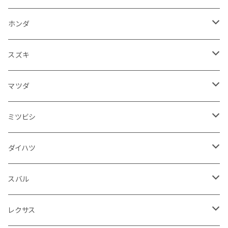
ガスケット
燃料タンクキャップ
ハンドル
BMW
アウディ
ダイハツ
サイドミラー
ハーレーダビッドソン
ブレーキ
室内アクセサリー
フロアマット
ホンダ
カウル
ホーン
ブレーキパッド
収納ケース
メルセデス・ベンツ
BMW
スバル
フロントガラス
BMW
エンジン
ワイパー
電装系
フロアマット
スズキ
メーター
ブレーキ・クラッチレバー
ダッシュボード
オルタネーター
ウインカー
フォルクスワーゲン
メルセデス・ベンツ
アルファロメオ
リアバンパー
トライアンフ
電装系
ライト系
トランクマット
運転席周り
フロアマット
マツダ
スロットルケーブル
オイルフィルター
スピードメーター
フォグランプ
ジープ
フォルクスワーゲン
アストンマーティン
バックドアガラス
ドゥカティ
足回り
ステアリング系
トランクマット
フロントガラス回り
フロアマット
ミツビシ
スロットル
バルブ系
ウインカー
サスペンション
ウォッシャージェット
ボルボ
ジープ
アウディ
トランクリッド
モトグッツイ
駆動系
シートカバー
フェンダー周り
フェンダー周り
ボンネット回り
フロアマット
ダイハツ
エンジンカバー
ホイール
クラッチ
ジャガー
ボルボ
ベントレー
ダッシュボード
アプリリア
フレーム
外装系
フロントガラス回り
運転席周り
フェンダー周り
キーホルダー
フロアマット
スバル
クラッチホース
アームレスト
プジョー
ジャガー
BMW
センタークラスター
KTM
ライト系
タイヤ回り系
サイドミラー
バイク 排気系
フロントガラス回り
フロントガラス回り
フロントガラス回り
フロアマット
レクサス