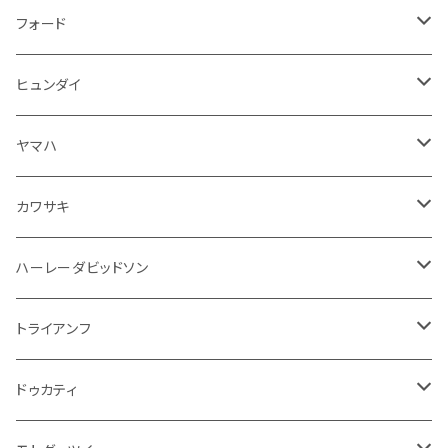
ハンドル本体
ドア回り
ラジエーター
キーホルダー
排気系
運転席周り
外装
フロアマット
フォード
ガスケット
ドア回り
グリル
収納用品
通信系
ライト系
その他
フロアマット
ヒュンダイ
アームレスト
ウインカー
灰皿・ゴミ箱
吸気系
ダッシュボード
フロアマット
ヤマハ
エアフィルター
インテリアパネル
ドア回り
電装系
カワサキ
ウインカー
ドリンクホルダー
エンジン系
モーター系
ミラー
ハーレーダビッドソン
オイル系
携帯・スマホホルダー
その他
ミラー
ハンドル系
ミラー
トライアンフ
ステッカー
フロントガラス回り
ブレーキ系
足回り
ミラー
ドゥカティ
ワイパー
クラッチブレーキレバー
サスペンション