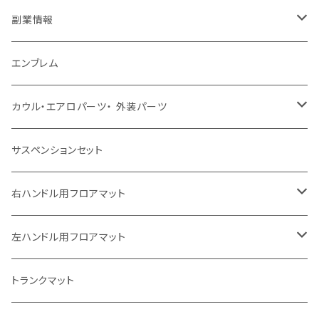
副業情報
せどり
エンブレム
古着系
コンテンツビジネス
カウル・エアロパーツ・ 外装パーツ
ホンダ
サスペンションセット
ヤマハ
右ハンドル用フロアマット
スズキ
トヨタ
左ハンドル用フロアマット
カワサキ
日産
トヨタ
トランクマット