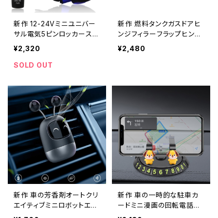
新作 12-24Vミニユニバー
新作 燃料タンクガスドアヒ
サル電気5ピンロッカースイ
ンジフィラーフラップヒンジ
ッチLED冷却ファン車自動
プラスチック＆アルミニウム
¥2,320
¥2,480
防水ロッカースイッチロッカ
BMW 5 7 E32E34サルー
ートグルスイッチ Alidubuy
ン Alidubuy_Trading833
SOLD OUT
_Trading38441464782
42809703
新作 車の芳香剤オートクリ
新作 車の一時的な駐車カ
エイティブミニロボットエア
ードミニ漫画の回転電話番
ベントクリップパルファムフ
号カードプレート隠しスイッ