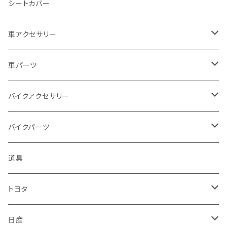
BMW
ホンダ
日産
シートカバー
ドゥカティ - Ducati
スズキ
ホンダ
車アクセサリー
トライアンフ
マツダ
スズキ
トヨタ
車パーツ
アプリリア - APRILIA
ミツビシ
マツダ
日産
ボンネット
バイクアクセサリー
ハーレーダビッドソン - Harley-Davidson
ダイハツ
ミツビシ
ホンダ
ルーフ
ホンダ
バイクパーツ
KTM
スバル
ダイハツ
スズキ
ピラー
ヤマハ
排気系
道具
マフラー
レクサス
スバル
マツダ
バンパー
スズキ
外装
トヨタ
サイレンサー
シートカバー
アウディ
レクサス
ミツビシ
フェンダー
カワサキ
ハンドル系
フロアマット
日産