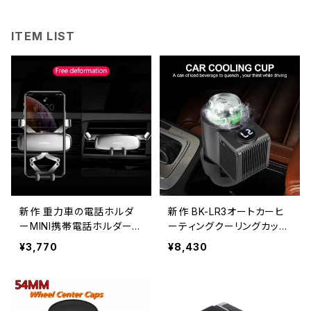
ITEM LIST
新作 重力車の電話ホルダ
新作 BK-LR3オートカーヒ
ーMINI携帯電話ホルダー適
ーティングクーリングカップ
切な4.7-7インチGPSマウ
マグホルダーLED温度表示
¥3,770
¥8,430
ントサポートiPhone11 Pro
付きミニカー冷蔵庫ドリンク
Xiaomi Samsung Shop91
ホルダータンブラー Alidub
0677020_Store 38685
uy_Trading3647294649
6310
0