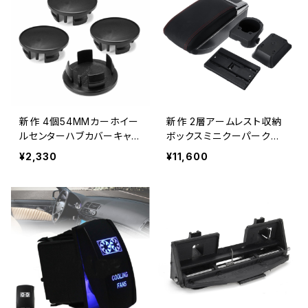
新作 4個54MMカーホイー
新作 2層アームレスト収納
ルセンターハブカバーキャッ
ボックスミニクーパークー
プエンブレムバッジミニクー
ペ中央収納ボックス、7つの
¥2,330
¥11,600
パーブラックプラスチック Al
USBポートカップホルダー
idubuy_Trading1710992
灰皿オートアクセサリー付
3345
き Alidubuy_Trading726
56731439