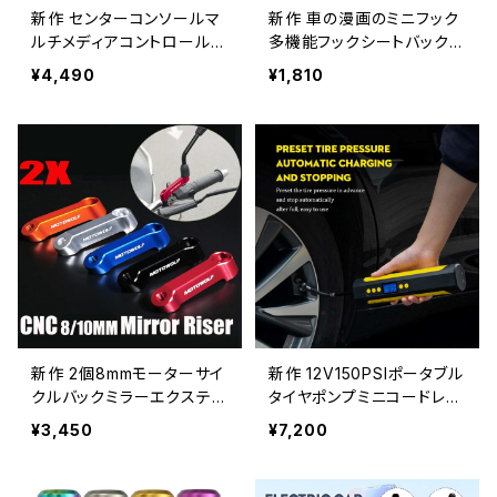
新作 センターコンソールマ
新作 車の漫画のミニフック
ルチメディアコントロールボ
多機能フックシートバック収
タンノブトリムブラックシル
納フックかわいいクリエイテ
¥4,490
¥1,810
バーカバーABSBMWミニ
ィブカーシートバック収納フ
クーパー5ボタン Alidubuy
ック Shop910677020_St
_Trading59116889209
ore 39550655007
新作 2個8mmモーターサイ
新作 12V150PSIポータブル
クルバックミラーエクステン
タイヤポンプミニコードレス
ションマウントブラケットホ
エアコンプレッサー車インフ
¥3,450
¥7,200
ルダーアルミニウム合金ミ
レータブルポンプタイヤエア
ラーエクステンションライザ
ポンプLED照明付きミニコ
ーエクステンドアダプター
ンプレッサー Alidubuy_Tra