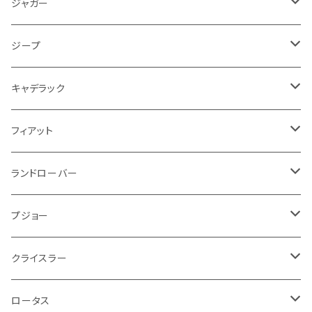
クーラント
アンチロックブレーキ
ミニ
アストンマーティン
ジープ
ドライブシャフト
灰皿・ゴミ箱
ギアシフト系
バイク 収納
トランクマット
フェンダー
冷却系
運転席周り
その他
フロアマット
ジャガー
PCVバルブ
クーラント
アームレスト
シトロエン
プジョー
ランドローバー
サスペンション
ドリンクホルダー
バイク ハンドル系
タイヤ回り
ワイパー
タンク系
ワイパー
ライト系
ワイパー
フロアマット
ジープ
モーター
ドア回り
ハンドガード
泥除け
フィアット
ルノー
ロータス
マフラー
携帯・スマホホルダー
シートカバー
フロントバンパー回り
トランクマット
ケーブル系
排気系
ドア回り
フロアマット
キャデラック
エンジンガード
スロットル
ホイール
グリル
ガスケット
クライスラー
サーブ
メルセデス ベンツ
ライト系
クッション
バイク その他
ライト系
ドア回り
エンジン系
ダッシュボード
ワイパー
収納用品
フロアマット
フィアット
クーラント
ブレーキランプ
サーブ
フォード
ミニ
ドア系
ステッカー
バイク フェンダー系
タンク系
その他
タイヤ回り
キーホルダー
フロアマット
ランドローバー
その他
方向指示器
泥除け
ベントレー
ミニ
プジョー
エアコン系
足回り
ケーブル系
フロントワイパー
フロアマット
プジョー
フォグランプ
サスペンション
ロータス
ロータス
ポルシェ
ブレーキ系
オイル系
バンパー回り
リアワイパー
ダッシュボード
フロアマット
クライスラー
ウインカー
ブレーキランプ
ポルシェ
マセラティ
ルノー
外装系
ライト系
トランクマット
その他
フロアマット
ロータス