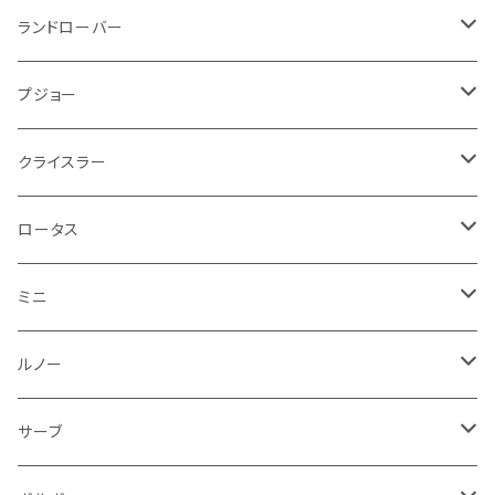
ブレーキランプ
サーブ
フォード
ミニ
ドア系
ステッカー
バイク フェンダー系
タンク系
その他
タイヤ回り
キーホルダー
フロアマット
ランドローバー
その他
方向指示器
泥除け
ベントレー
ミニ
プジョー
エアコン系
足回り
ケーブル系
フロントワイパー
フロアマット
プジョー
フォグランプ
サスペンション
ロータス
ロータス
ポルシェ
ブレーキ系
オイル系
バンパー回り
リアワイパー
ダッシュボード
フロアマット
クライスラー
ウインカー
ブレーキランプ
ポルシェ
マセラティ
ルノー
外装系
ライト系
トランクマット
その他
フロアマット
ロータス
フロントライト
ウインカー
ヒュンダイ
ロールスロイス
サーブ
タイヤ回り系
その他
ライト系
ライト系
フロアマット
ミニ
ナンバープレート
ホイール
ウインカー
ブレーキランプ
その他
ポルシェ
フォルクスワーゲン
ガソリンタンク
リアバンパー
ワイパー
トランクマット
フロアマット
ルノー
泥除け
ウインカー
ヒュンダイ
ボルボ
フロントワイパー
エンジン系
ミラー
ワイパー
フロアマット
サーブ