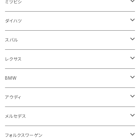
スピードメーター
フォグランプ
ジープ
フォルクスワーゲン
アストンマーティン
バックドアガラス
ドゥカティ
足回り
ステアリング系
トランクマット
フロントガラス回り
フロアマット
ミツビシ
スロットル
バルブ系
ウインカー
サスペンション
ウォッシャージェット
ボルボ
ジープ
アウディ
トランクリッド
モトグッツイ
駆動系
シートカバー
フェンダー周り
フェンダー周り
ボンネット回り
フロアマット
ダイハツ
エンジンカバー
ホイール
クラッチ
ジャガー
ボルボ
ベントレー
ダッシュボード
アプリリア
フレーム
外装系
フロントガラス回り
運転席周り
フェンダー周り
キーホルダー
フロアマット
スバル
クラッチホース
アームレスト
プジョー
ジャガー
BMW
センタークラスター
KTM
ライト系
タイヤ回り系
サイドミラー
バイク 排気系
フロントガラス回り
フロントガラス回り
フロントガラス回り
フロアマット
レクサス
トランスミッション
マフラー
ワイパー
ワイパー
ランドローバー
キャデラック
キャデラック
グローブボックス
プジョー
タンク系
エンジン回り
ライト系
サイドミラー
リアガラス回り
足回り系
運転席周り
フロントガラス回り
フロアマット
BMW
スプロケット
フェンダー
ワイパー
ルノー
シボレー
シボレー
シフトレバー
ハスクバーナ
キャブレター
ミラー
エンジン系部品
バイク ハンドル系
ライト系
バンパー
足回り
その他
トランクマット
フロアマット
アウディ
サイドミラー
サスペンション
キャデラック
シトロエン
クライスラー
センターコンソール
ロイヤルエンフィールド
その他
トランクマット
スポイラー
エンジン系
インパネ周り
ライト系
足回り系
シートカバー
オーディオ系
フロアマット
メルセデス
アクセルブレーキペダル
エンジンカバー
ヘッドライト
フェンダー
アストンマーティン
アルファロメオ
シトロエン
ステアリングホイール
キムコ
ケーブル系
タンドラ
ワイパー系
足回り系
その他
トランクマット
サイドミラー
プラグ系
フロアマット
フォルクスワーゲン