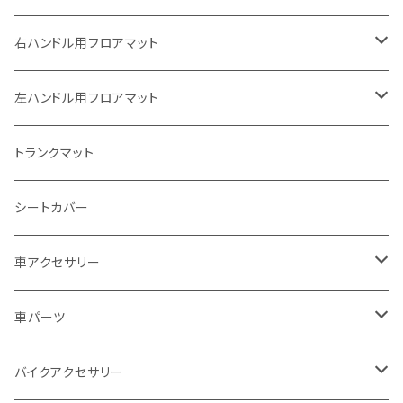
ヤマハ
右ハンドル用フロアマット
スズキ
トヨタ
左ハンドル用フロアマット
カワサキ
日産
トヨタ
トランクマット
BMW
ホンダ
日産
シートカバー
ドゥカティ - Ducati
スズキ
ホンダ
車アクセサリー
トライアンフ
マツダ
スズキ
トヨタ
車パーツ
アプリリア - APRILIA
ミツビシ
マツダ
日産
ボンネット
バイクアクセサリー