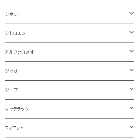
オイルクーラー
ステアリング
サスペンション
イグニッションコイル
シボレー
ランドローバー
フィアット
エンジン
SYM
吸気系
バンパー
トランクマット
運転席周り
ハンドル系
ブレーキ系
リアバンパー
フロアマット
シボレー
パワーステアリング系
エンジンVベルト
ラジエーター
アームレスト
アンチロックブレーキ
フォード
フィアット
ヒュンダイ
ラジエーター
収納用品
ミラー
外装系
足回り
その他
運転席周り
その他
プラグ系
フロアマット
シトロエン
オイルフィルター
クーラント
サスペンション
アームレスト
イグニッションコイル
アルファロメオ
クライスラー
ジャガー
ミッション
インテリア系
フェンダー
バイク ブレーキクラッチレバー
リアバンパー
冷却系
ブレーキ系
その他
フロアマット
アルファロメオ
バッテリー系
クーラント
アンチロックブレーキ
ミニ
アストンマーティン
ジープ
ドライブシャフト
灰皿・ゴミ箱
ギアシフト系
バイク 収納
トランクマット
フェンダー
冷却系
運転席周り
その他
フロアマット
ジャガー
PCVバルブ
クーラント
アームレスト
シトロエン
プジョー
ランドローバー
サスペンション
ドリンクホルダー
バイク ハンドル系
タイヤ回り
ワイパー
タンク系
ワイパー
ライト系
ワイパー
フロアマット
ジープ
モーター
ドア回り
ハンドガード
泥除け
フィアット
ルノー
ロータス
マフラー
携帯・スマホホルダー
シートカバー
フロントバンパー回り
トランクマット
ケーブル系
排気系
ドア回り
フロアマット
キャデラック
エンジンガード
スロットル
ホイール
グリル
ガスケット
クライスラー
サーブ
メルセデス ベンツ
ライト系
クッション
バイク その他
ライト系
ドア回り
エンジン系
ダッシュボード
ワイパー
収納用品
フロアマット
フィアット
クーラント