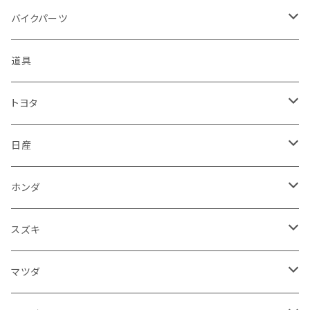
ハーレーダビッドソン - Harley-Davidson
ダイハツ
ミツビシ
ホンダ
ルーフ
ホンダ
バイクパーツ
KTM
スバル
ダイハツ
スズキ
ピラー
ヤマハ
排気系
道具
マフラー
レクサス
スバル
マツダ
バンパー
スズキ
外装
トヨタ
サイレンサー
シートカバー
アウディ
レクサス
ミツビシ
フェンダー
カワサキ
ハンドル系
フロアマット
日産
ガスケット
燃料タンクキャップ
ハンドル
BMW
アウディ
ダイハツ
サイドミラー
ハーレーダビッドソン
ブレーキ
室内アクセサリー
フロアマット
ホンダ
カウル
ホーン
ブレーキパッド
収納ケース
メルセデス・ベンツ
BMW
スバル
フロントガラス
BMW
エンジン
ワイパー
電装系
フロアマット
スズキ
メーター
ブレーキ・クラッチレバー
ダッシュボード
オルタネーター
ウインカー
フォルクスワーゲン
メルセデス・ベンツ
アルファロメオ
リアバンパー
トライアンフ
電装系
ライト系
トランクマット
運転席周り
フロアマット
マツダ
スロットルケーブル
オイルフィルター