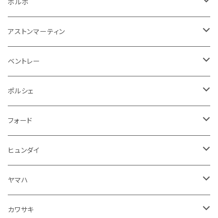
その他
シートベルト周り
リアワイパー
外装系
収納系
キーホルダー
タイヤ回り
フロアマット
ボルボ
アームレスト
泥除け
ステアリング
オーディオ系
シフトレバー
ワイパー
シフトノブ
フロアマット
アストンマーティン
ステアリングホイールカバー
運転席周り
その他
その他
その他
トランクマット
フロアマット
ベントレー
修理ツール
アームレスト
ホーン
ケーブル系
冷却系
シフトノブ
フロアマット
ポルシェ
ハンドル本体
ドア回り
ラジエーター
キーホルダー
排気系
運転席周り
外装
フロアマット
フォード
ガスケット
ドア回り
グリル
収納用品
通信系
ライト系
その他
フロアマット
ヒュンダイ
アームレスト
ウインカー
灰皿・ゴミ箱
吸気系
ダッシュボード
フロアマット
ヤマハ
エアフィルター
インテリアパネル
ドア回り
電装系
カワサキ