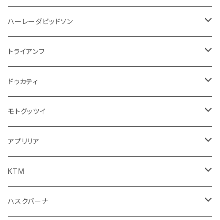
ウインカー
ドリンクホルダー
エンジン系
モーター系
ミラー
ハーレーダビッドソン
オイル系
携帯・スマホホルダー
その他
ミラー
ハンドル系
ミラー
トライアンフ
ステッカー
フロントガラス回り
ブレーキ系
足回り
ミラー
ドゥカティ
ワイパー
クラッチブレーキレバー
サスペンション
ダッシュボード
リアガラス回り
駆動系
タンク系
ミラー
モトグッツイ
キャップ
外装系
ライト系
その他
ブレーキ系
その他
ミラー
アプリリア
スポイラー系
フォグランプ
ブレーキ・クラッチレバー
シートカバー
ミラー系
フェンダー系
ブレーキ系
ミラー
KTM
ブレーキクラッチレバー
その他
足回り
足回り
フェンダー系
ブレーキ系
ミラー
ハスクバーナ