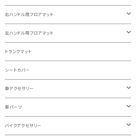
ヤマハ
右ハンドル用フロアマット
スズキ
トヨタ
左ハンドル用フロアマット
カワサキ
日産
トヨタ
トランクマット
BMW
ホンダ
日産
シートカバー
ドゥカティ - Ducati
スズキ
ホンダ
車アクセサリー
トライアンフ
マツダ
スズキ
トヨタ
車パーツ
アプリリア - APRILIA
ミツビシ
マツダ
日産
ボンネット
バイクアクセサリー