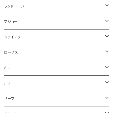
ブレーキランプ
サーブ
フォード
ミニ
ドア系
ステッカー
バイク フェンダー系
タンク系
その他
タイヤ回り
キーホルダー
フロアマット
ランドローバー
その他
方向指示器
泥除け
ベントレー
ミニ
プジョー
エアコン系
足回り
ケーブル系
フロントワイパー
フロアマット
プジョー
フォグランプ
サスペンション
ロータス
ロータス
ポルシェ
ブレーキ系
オイル系
バンパー回り
リアワイパー
ダッシュボード
フロアマット
クライスラー
ウインカー
ブレーキランプ
ポルシェ
マセラティ
ルノー
外装系
ライト系
トランクマット
その他
フロアマット
ロータス
フロントライト
ウインカー
ヒュンダイ
ロールスロイス
サーブ
タイヤ回り系
その他
ライト系
ライト系
フロアマット
ミニ
ナンバープレート
ホイール
ウインカー
ブレーキランプ
その他
ポルシェ
フォルクスワーゲン
ガソリンタンク
リアバンパー
ワイパー
トランクマット
フロアマット
ルノー
泥除け
ウインカー
ヒュンダイ
ボルボ
フロントワイパー
エンジン系
ミラー
ワイパー
フロアマット
サーブ