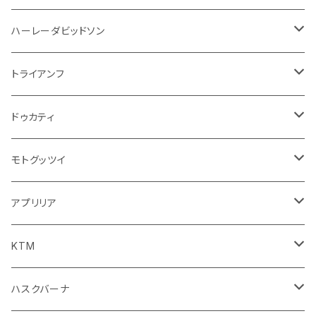
ウインカー
ドリンクホルダー
エンジン系
モーター系
ミラー
ハーレーダビッドソン
オイル系
携帯・スマホホルダー
その他
ミラー
ハンドル系
ミラー
トライアンフ
ステッカー
フロントガラス回り
ブレーキ系
足回り
ミラー
ドゥカティ
ワイパー
クラッチブレーキレバー
サスペンション
ダッシュボード
リアガラス回り
駆動系
タンク系
ミラー
モトグッツイ
キャップ
外装系
ライト系
その他
ブレーキ系
その他
ミラー
アプリリア
スポイラー系
フォグランプ
ブレーキ・クラッチレバー
シートカバー
ミラー系
フェンダー系
ブレーキ系
ミラー
KTM
ブレーキクラッチレバー
その他
足回り
足回り
フェンダー系
ブレーキ系
ミラー
ハスクバーナ