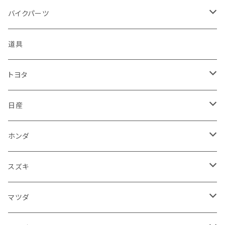
ハーレーダビッドソン - Harley-Davidson
ダイハツ
ミツビシ
ホンダ
ルーフ
ホンダ
バイクパーツ
KTM
スバル
ダイハツ
スズキ
ピラー
ヤマハ
排気系
道具
マフラー
レクサス
スバル
マツダ
バンパー
スズキ
外装
トヨタ
サイレンサー
シートカバー
アウディ
レクサス
ミツビシ
フェンダー
カワサキ
ハンドル系
フロアマット
日産
ガスケット
燃料タンクキャップ
ハンドル
BMW
アウディ
ダイハツ
サイドミラー
ハーレーダビッドソン
ブレーキ
室内アクセサリー
フロアマット
ホンダ
カウル
ホーン
ブレーキパッド
収納ケース
メルセデス・ベンツ
BMW
スバル
フロントガラス
BMW
エンジン
ワイパー
電装系
フロアマット
スズキ
メーター
ブレーキ・クラッチレバー
ダッシュボード
オルタネーター
ウインカー
フォルクスワーゲン
メルセデス・ベンツ
アルファロメオ
リアバンパー
トライアンフ
電装系
ライト系
トランクマット
運転席周り
フロアマット
マツダ
スロットルケーブル
オイルフィルター