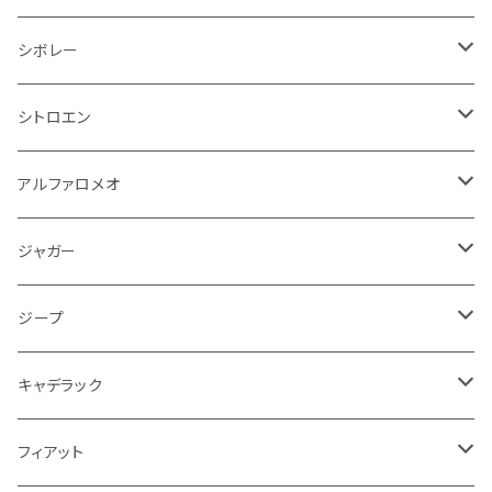
オイルクーラー
ステアリング
サスペンション
イグニッションコイル
シボレー
ランドローバー
フィアット
エンジン
SYM
吸気系
バンパー
トランクマット
運転席周り
ハンドル系
ブレーキ系
リアバンパー
フロアマット
シボレー
パワーステアリング系
エンジンVベルト
ラジエーター
アームレスト
アンチロックブレーキ
フォード
フィアット
ヒュンダイ
ラジエーター
収納用品
ミラー
外装系
足回り
その他
運転席周り
その他
プラグ系
フロアマット
シトロエン
オイルフィルター
クーラント
サスペンション
アームレスト
イグニッションコイル
アルファロメオ
クライスラー
ジャガー
ミッション
インテリア系
フェンダー
バイク ブレーキクラッチレバー
リアバンパー
冷却系
ブレーキ系
その他
フロアマット
アルファロメオ
バッテリー系
クーラント
アンチロックブレーキ
ミニ
アストンマーティン
ジープ
ドライブシャフト
灰皿・ゴミ箱
ギアシフト系
バイク 収納
トランクマット
フェンダー
冷却系
運転席周り
その他
フロアマット
ジャガー
PCVバルブ
クーラント
アームレスト
シトロエン
プジョー
ランドローバー
サスペンション
ドリンクホルダー
バイク ハンドル系
タイヤ回り
ワイパー
タンク系
ワイパー
ライト系
ワイパー
フロアマット
ジープ
モーター
ドア回り
ハンドガード
泥除け
フィアット
ルノー
ロータス
マフラー
携帯・スマホホルダー
シートカバー
フロントバンパー回り
トランクマット
ケーブル系
排気系
ドア回り
フロアマット
キャデラック
エンジンガード
スロットル
ホイール
グリル
ガスケット
クライスラー
サーブ
メルセデス ベンツ
ライト系
クッション
バイク その他
ライト系
ドア回り
エンジン系
ダッシュボード
ワイパー
収納用品
フロアマット
フィアット
クーラント