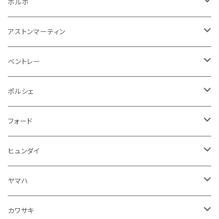
その他
シートベルト周り
リアワイパー
外装系
収納系
キーホルダー
タイヤ回り
フロアマット
ボルボ
アームレスト
泥除け
ステアリング
オーディオ系
シフトレバー
ワイパー
シフトノブ
フロアマット
アストンマーティン
ステアリングホイールカバー
運転席周り
その他
その他
その他
トランクマット
フロアマット
ベントレー
修理ツール
アームレスト
ホーン
ケーブル系
冷却系
シフトノブ
フロアマット
ポルシェ
ハンドル本体
ドア回り
ラジエーター
キーホルダー
排気系
運転席周り
外装
フロアマット
フォード
ガスケット
ドア回り
グリル
収納用品
通信系
ライト系
その他
フロアマット
ヒュンダイ
アームレスト
ウインカー
灰皿・ゴミ箱
吸気系
ダッシュボード
フロアマット
ヤマハ
エアフィルター
インテリアパネル
ドア回り
電装系
カワサキ