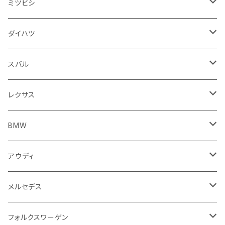
スピードメーター
フォグランプ
ジープ
フォルクスワーゲン
アストンマーティン
バックドアガラス
ドゥカティ
足回り
ステアリング系
トランクマット
フロントガラス回り
フロアマット
ミツビシ
スロットル
バルブ系
ウインカー
サスペンション
ウォッシャージェット
ボルボ
ジープ
アウディ
トランクリッド
モトグッツイ
駆動系
シートカバー
フェンダー周り
フェンダー周り
ボンネット回り
フロアマット
ダイハツ
エンジンカバー
ホイール
クラッチ
ジャガー
ボルボ
ベントレー
ダッシュボード
アプリリア
フレーム
外装系
フロントガラス回り
運転席周り
フェンダー周り
キーホルダー
フロアマット
スバル
クラッチホース
アームレスト
プジョー
ジャガー
BMW
センタークラスター
KTM
ライト系
タイヤ回り系
サイドミラー
バイク 排気系
フロントガラス回り
フロントガラス回り
フロントガラス回り
フロアマット
レクサス
トランスミッション
マフラー
ワイパー
ワイパー
ランドローバー
キャデラック
キャデラック
グローブボックス
プジョー
タンク系
エンジン回り
ライト系
サイドミラー
リアガラス回り
足回り系
運転席周り
フロントガラス回り
フロアマット
BMW
スプロケット
フェンダー
ワイパー
ルノー
シボレー
シボレー
シフトレバー
ハスクバーナ
キャブレター
ミラー
エンジン系部品
バイク ハンドル系
ライト系
バンパー
足回り
その他
トランクマット
フロアマット
アウディ
サイドミラー
サスペンション
キャデラック
シトロエン
クライスラー
センターコンソール
ロイヤルエンフィールド
その他
トランクマット
スポイラー
エンジン系
インパネ周り
ライト系
足回り系
シートカバー
オーディオ系
フロアマット
メルセデス
アクセルブレーキペダル
エンジンカバー
ヘッドライト
フェンダー
アストンマーティン
アルファロメオ
シトロエン
ステアリングホイール
キムコ
ケーブル系
タンドラ
ワイパー系
足回り系
その他
トランクマット
サイドミラー
プラグ系
フロアマット
フォルクスワーゲン