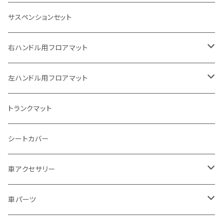
ホンダ
サスペンションセット
ヤマハ
右ハンドル用フロアマット
スズキ
トヨタ
左ハンドル用フロアマット
カワサキ
日産
トヨタ
トランクマット
BMW
ホンダ
日産
シートカバー
ドゥカティ - Ducati
スズキ
ホンダ
車アクセサリー
トライアンフ
マツダ
スズキ
トヨタ
車パーツ