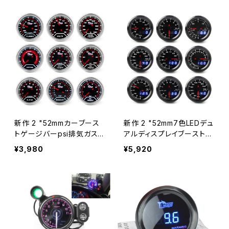
バー付きカーメーター
新作 2 "52mmカーブース
新作 2 "52mm7色LEDデュ
トゲージバーpsi排気ガス
アルディスプレイブースト水
温度水温オイル温度オイル
油温度油圧電圧計空燃比E
¥3,980
¥5,920
プレス空気燃料ゲージ電圧
GTタコメーターカーゲージ
計タコメーター