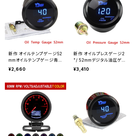
新作 オイルテンプゲージ52
新作 オイルプレスゲージ2
mmオイルテンプゲージ青
"/ 52mmデジタル油圧ゲー
色LED40〜150摂氏温度カ
ジセンサー/カーメーター部
¥2,660
¥3,410
ーメーターブラックシェル12
品付き
Vデジタルディスプレイmroi
l