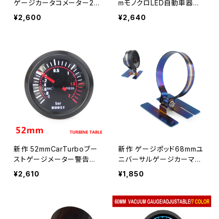
ゲージカータコメーター2
mモノクロLED自動車器具
"52mm 0-9999RPMカー
タコメーター
¥2,600
¥2,640
ゲージTACメータータコブ
ルーLEDデジタルディスプレ
イ12V車両
新作 52mmCarTurboブー
新作 ゲージポッド68mmユ
ストゲージメーター警告機
ニバーサルゲージカーマウ
能自動車機器タービン圧力
ントホルダーシングルオート
¥2,610
¥1,850
タービンゲージ
カーメーターポッドダッシュ
ポッドマウントブラケット調
整可能