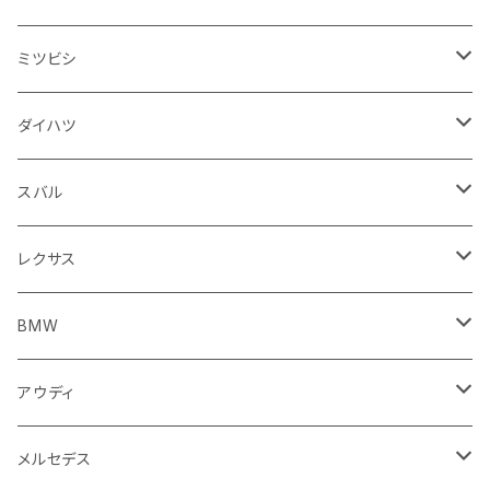
スロットルケーブル
オイルフィルター
スピードメーター
フォグランプ
ジープ
フォルクスワーゲン
アストンマーティン
バックドアガラス
ドゥカティ
足回り
ステアリング系
トランクマット
フロントガラス回り
フロアマット
ミツビシ
スロットル
バルブ系
ウインカー
サスペンション
ウォッシャージェット
ボルボ
ジープ
アウディ
トランクリッド
モトグッツイ
駆動系
シートカバー
フェンダー周り
フェンダー周り
ボンネット回り
フロアマット
ダイハツ
エンジンカバー
ホイール
クラッチ
ジャガー
ボルボ
ベントレー
ダッシュボード
アプリリア
フレーム
外装系
フロントガラス回り
運転席周り
フェンダー周り
キーホルダー
フロアマット
スバル
クラッチホース
アームレスト
プジョー
ジャガー
BMW
センタークラスター
KTM
ライト系
タイヤ回り系
サイドミラー
バイク 排気系
フロントガラス回り
フロントガラス回り
フロントガラス回り
フロアマット
レクサス
トランスミッション
マフラー
ワイパー
ワイパー
ランドローバー
キャデラック
キャデラック
グローブボックス
プジョー
タンク系
エンジン回り
ライト系
サイドミラー
リアガラス回り
足回り系
運転席周り
フロントガラス回り
フロアマット
BMW
スプロケット
フェンダー
ワイパー
ルノー
シボレー
シボレー
シフトレバー
ハスクバーナ
キャブレター
ミラー
エンジン系部品
バイク ハンドル系
ライト系
バンパー
足回り
その他
トランクマット
フロアマット
アウディ
サイドミラー
サスペンション
キャデラック
シトロエン
クライスラー
センターコンソール
ロイヤルエンフィールド
その他
トランクマット
スポイラー
エンジン系
インパネ周り
ライト系
足回り系
シートカバー
オーディオ系
フロアマット
メルセデス