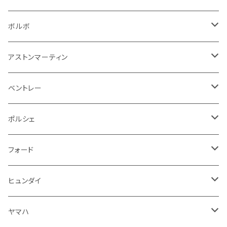
その他
シートベルト周り
リアワイパー
外装系
収納系
キーホルダー
タイヤ回り
フロアマット
ボルボ
アームレスト
泥除け
ステアリング
オーディオ系
シフトレバー
ワイパー
シフトノブ
フロアマット
アストンマーティン
ステアリングホイールカバー
運転席周り
その他
その他
その他
トランクマット
フロアマット
ベントレー
修理ツール
アームレスト
ホーン
ケーブル系
冷却系
シフトノブ
フロアマット
ポルシェ
ハンドル本体
ドア回り
ラジエーター
キーホルダー
排気系
運転席周り
外装
フロアマット
フォード
ガスケット
ドア回り
グリル
収納用品
通信系
ライト系
その他
フロアマット
ヒュンダイ
アームレスト
ウインカー
灰皿・ゴミ箱
吸気系
ダッシュボード
フロアマット
ヤマハ