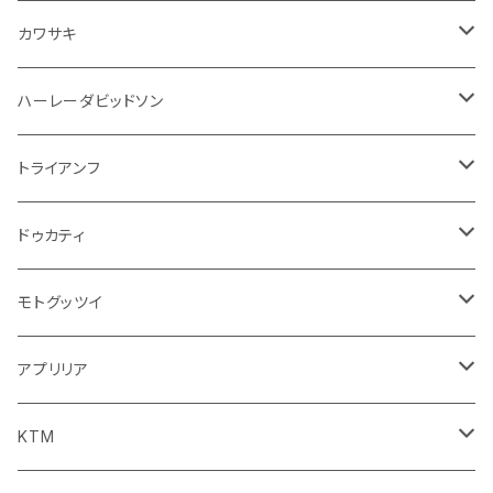
エアフィルター
インテリアパネル
ドア回り
電装系
カワサキ
ウインカー
ドリンクホルダー
エンジン系
モーター系
ミラー
ハーレーダビッドソン
オイル系
携帯・スマホホルダー
その他
ミラー
ハンドル系
ミラー
トライアンフ
ステッカー
フロントガラス回り
ブレーキ系
足回り
ミラー
ドゥカティ
ワイパー
クラッチブレーキレバー
サスペンション
ダッシュボード
リアガラス回り
駆動系
タンク系
ミラー
モトグッツイ
キャップ
外装系
ライト系
その他
ブレーキ系
その他
ミラー
アプリリア
スポイラー系
フォグランプ
ブレーキ・クラッチレバー
シートカバー
ミラー系
フェンダー系
ブレーキ系
ミラー
KTM