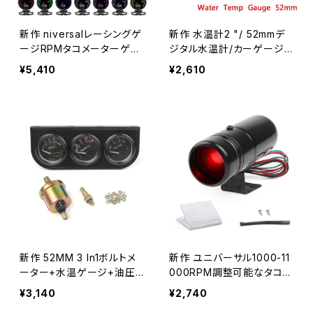
新作 niversalレーシングゲ
新作 水温計2 "/ 52mmデ
ージRPMタコメーターゲー
ジタル水温計/カーゲージ/
ジGReddi7ライトカラーLC
カーメーター/自動車部品
¥5,410
¥2,610
Dディスプレイ電圧計付き6
2mm2.5インチ
新作 52MM 3 In1ボルトメ
新作 ユニバーサル1000-11
ーター+水温ゲージ+油圧
000RPM調整可能なタコメ
ゲージキットボルトメーター
ーターゲージ警告シフトラ
¥3,140
¥2,740
または油温ゲージトリプル
イト赤/青LEDランプタコカ