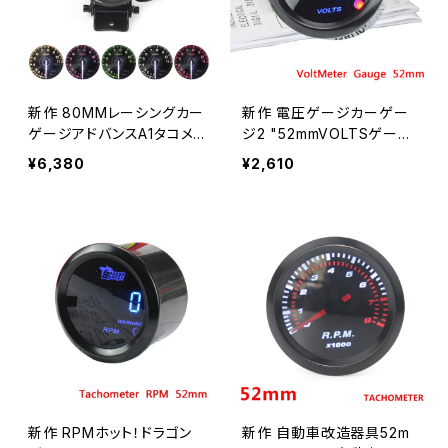
新作 80MMレーシングカー
新作 電圧ゲージカーゲー
ゲージアドバンスA1タコメ
ジ2 "52mmVOLTSゲージ
ーターDefi0-11000RPMゲ
カー電圧メーター青色LED
¥6,380
¥2,610
ージスピードステッピングモ
ブラックシェル自動車用ゲ
ーターシフトライトとピーク
ージデジタルディスプレイ1
警告付き
2V車両
新作 RPMホット！ドラゴン
新作 自動車改造器具52m