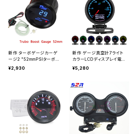
新作 ターボゲージカーゲ
新作 ゲージ真空計7ライト
ージ2 "52mmPSIターボブ
カラーLCDディスプレイ電
ーストゲージカーメーター
圧付きカーメーターゲージ
¥2,930
¥5,280
オートブルーLEDデジタル
62mm2.5インチセンサー付
ディスプレイブラックリムシ
きレーシングGreddiゲージ
ェル12V