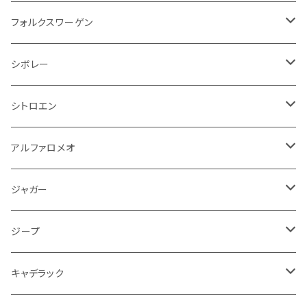
アクセルブレーキペダル
エンジンカバー
ヘッドライト
フェンダー
アストンマーティン
アルファロメオ
シトロエン
ステアリングホイール
キムコ
ケーブル系
タンドラ
ワイパー系
足回り系
その他
トランクマット
サイドミラー
プラグ系
フロアマット
フォルクスワーゲン
オイルクーラー
ステアリング
サスペンション
イグニッションコイル
シボレー
ランドローバー
フィアット
エンジン
SYM
吸気系
バンパー
トランクマット
運転席周り
ハンドル系
ブレーキ系
リアバンパー
フロアマット
シボレー
パワーステアリング系
エンジンVベルト
ラジエーター
アームレスト
アンチロックブレーキ
フォード
フィアット
ヒュンダイ
ラジエーター
収納用品
ミラー
外装系
足回り
その他
運転席周り
その他
プラグ系
フロアマット
シトロエン
オイルフィルター
クーラント
サスペンション
アームレスト
イグニッションコイル
アルファロメオ
クライスラー
ジャガー
ミッション
インテリア系
フェンダー
バイク ブレーキクラッチレバー
リアバンパー
冷却系
ブレーキ系
その他
フロアマット
アルファロメオ
バッテリー系
クーラント
アンチロックブレーキ
ミニ
アストンマーティン
ジープ
ドライブシャフト
灰皿・ゴミ箱
ギアシフト系
バイク 収納
トランクマット
フェンダー
冷却系
運転席周り
その他
フロアマット
ジャガー
PCVバルブ
クーラント
アームレスト
シトロエン
プジョー
ランドローバー
サスペンション
ドリンクホルダー
バイク ハンドル系
タイヤ回り
ワイパー
タンク系
ワイパー
ライト系
ワイパー
フロアマット
ジープ
モーター
ドア回り
ハンドガード
泥除け
フィアット
ルノー
ロータス
マフラー
携帯・スマホホルダー
シートカバー
フロントバンパー回り
トランクマット
ケーブル系
排気系
ドア回り
フロアマット
キャデラック
エンジンガード