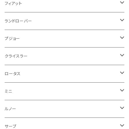
スロットル
ホイール
グリル
ガスケット
クライスラー
サーブ
メルセデス ベンツ
ライト系
クッション
バイク その他
ライト系
ドア回り
エンジン系
ダッシュボード
ワイパー
収納用品
フロアマット
フィアット
クーラント
ブレーキランプ
サーブ
フォード
ミニ
ドア系
ステッカー
バイク フェンダー系
タンク系
その他
タイヤ回り
キーホルダー
フロアマット
ランドローバー
その他
方向指示器
泥除け
ベントレー
ミニ
プジョー
エアコン系
足回り
ケーブル系
フロントワイパー
フロアマット
プジョー
フォグランプ
サスペンション
ロータス
ロータス
ポルシェ
ブレーキ系
オイル系
バンパー回り
リアワイパー
ダッシュボード
フロアマット
クライスラー
ウインカー
ブレーキランプ
ポルシェ
マセラティ
ルノー
外装系
ライト系
トランクマット
その他
フロアマット
ロータス
フロントライト
ウインカー
ヒュンダイ
ロールスロイス
サーブ
タイヤ回り系
その他
ライト系
ライト系
フロアマット
ミニ
ナンバープレート
ホイール
ウインカー
ブレーキランプ
その他
ポルシェ
フォルクスワーゲン
ガソリンタンク
リアバンパー
ワイパー
トランクマット
フロアマット
ルノー
泥除け
ウインカー
ヒュンダイ
ボルボ
フロントワイパー
エンジン系
ミラー
ワイパー
フロアマット
サーブ