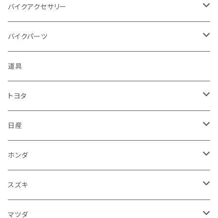
アプリリア - APRILIA
ミツビシ
マツダ
日産
ボンネット
バイクアクセサリー
ハーレーダビッドソン - Harley-Davidson
ダイハツ
ミツビシ
ホンダ
ルーフ
ホンダ
バイクパーツ
KTM
スバル
ダイハツ
スズキ
ピラー
ヤマハ
排気系
道具
マフラー
レクサス
スバル
マツダ
バンパー
スズキ
外装
トヨタ
サイレンサー
シートカバー
アウディ
レクサス
ミツビシ
フェンダー
カワサキ
ハンドル系
フロアマット
日産
ガスケット
燃料タンクキャップ
ハンドル
BMW
アウディ
ダイハツ
サイドミラー
ハーレーダビッドソン
ブレーキ
室内アクセサリー
フロアマット
ホンダ
カウル
ホーン
ブレーキパッド
収納ケース
メルセデス・ベンツ
BMW
スバル
フロントガラス
BMW
エンジン
ワイパー
電装系
フロアマット
スズキ
メーター
ブレーキ・クラッチレバー
ダッシュボード
オルタネーター
ウインカー
フォルクスワーゲン
メルセデス・ベンツ
アルファロメオ
リアバンパー
トライアンフ
電装系
ライト系
トランクマット
運転席周り
フロアマット
マツダ