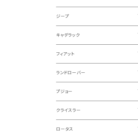
PCVバルブ
クーラント
アームレスト
シトロエン
プジョー
ランドローバー
サスペンション
ドリンクホルダー
バイク ハンドル系
タイヤ回り
ワイパー
タンク系
ワイパー
ライト系
ワイパー
フロアマット
ジープ
モーター
ドア回り
ハンドガード
泥除け
フィアット
ルノー
ロータス
マフラー
携帯・スマホホルダー
シートカバー
フロントバンパー回り
トランクマット
ケーブル系
排気系
ドア回り
フロアマット
キャデラック
エンジンガード
スロットル
ホイール
グリル
ガスケット
クライスラー
サーブ
メルセデス ベンツ
ライト系
クッション
バイク その他
ライト系
ドア回り
エンジン系
ダッシュボード
ワイパー
収納用品
フロアマット
フィアット
クーラント
ブレーキランプ
サーブ
フォード
ミニ
ドア系
ステッカー
バイク フェンダー系
タンク系
その他
タイヤ回り
キーホルダー
フロアマット
ランドローバー
その他
方向指示器
泥除け
ベントレー
ミニ
プジョー
エアコン系
足回り
ケーブル系
フロントワイパー
フロアマット
プジョー
フォグランプ
サスペンション
ロータス
ロータス
ポルシェ
ブレーキ系
オイル系
バンパー回り
リアワイパー
ダッシュボード
フロアマット
クライスラー
ウインカー
ブレーキランプ
ポルシェ
マセラティ
ルノー
外装系
ライト系
トランクマット
その他
フロアマット
ロータス