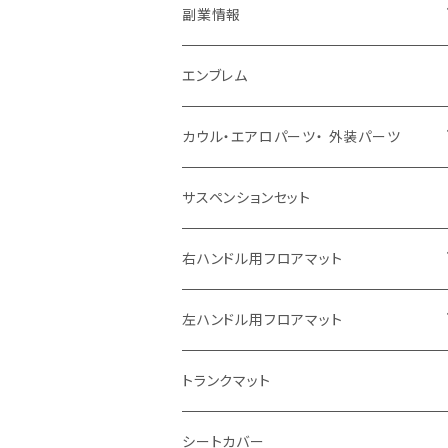
副業情報
せどり
エンブレム
古着系
コンテンツビジネス
カウル・エアロパーツ・ 外装パーツ
ホンダ
サスペンションセット
ヤマハ
右ハンドル用フロアマット
スズキ
トヨタ
左ハンドル用フロアマット
カワサキ
日産
トヨタ
トランクマット
BMW
ホンダ
日産
シートカバー