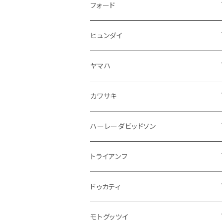
ドア回り
ラジエーター
キーホルダー
排気系
運転席周り
外装
フロアマット
フォード
ガスケット
ドア回り
グリル
収納用品
通信系
ライト系
その他
フロアマット
ヒュンダイ
アームレスト
ウインカー
灰皿・ゴミ箱
吸気系
ダッシュボード
フロアマット
ヤマハ
エアフィルター
インテリアパネル
ドア回り
電装系
カワサキ
ウインカー
ドリンクホルダー
エンジン系
モーター系
ミラー
ハーレーダビッドソン
オイル系
携帯・スマホホルダー
その他
ミラー
ハンドル系
ミラー
トライアンフ
ステッカー
フロントガラス回り
ブレーキ系
足回り
ミラー
ドゥカティ
ワイパー
クラッチブレーキレバー
サスペンション
ダッシュボード
リアガラス回り
駆動系
タンク系
ミラー
モトグッツイ