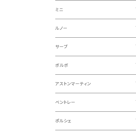
フロントライト
ウインカー
ヒュンダイ
ロールスロイス
サーブ
タイヤ回り系
その他
ライト系
ライト系
フロアマット
ミニ
ナンバープレート
ホイール
ウインカー
ブレーキランプ
その他
ポルシェ
フォルクスワーゲン
ガソリンタンク
リアバンパー
ワイパー
トランクマット
フロアマット
ルノー
泥除け
ウインカー
ヒュンダイ
ボルボ
フロントワイパー
エンジン系
ミラー
ワイパー
フロアマット
サーブ
その他
シートベルト周り
リアワイパー
外装系
収納系
キーホルダー
タイヤ回り
フロアマット
ボルボ
アームレスト
泥除け
ステアリング
オーディオ系
シフトレバー
ワイパー
シフトノブ
フロアマット
アストンマーティン
ステアリングホイールカバー
運転席周り
その他
その他
その他
トランクマット
フロアマット
ベントレー
修理ツール
アームレスト
ホーン
ケーブル系
冷却系
シフトノブ
フロアマット
ポルシェ
ハンドル本体