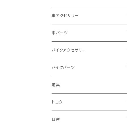
ドゥカティ - Ducati
スズキ
ホンダ
車アクセサリー
トライアンフ
マツダ
スズキ
トヨタ
車パーツ
アプリリア - APRILIA
ミツビシ
マツダ
日産
ボンネット
バイクアクセサリー
ハーレーダビッドソン - Harley-Davidso
ダイハツ
ミツビシ
ホンダ
ルーフ
ホンダ
バイクパーツ
n
スバル
ダイハツ
スズキ
ピラー
ヤマハ
排気系
道具
KTM
マフラー
レクサス
スバル
マツダ
バンパー
スズキ
外装
トヨタ
サイレンサー
シートカバー
アウディ
レクサス
ミツビシ
フェンダー
カワサキ
ハンドル系
フロアマット
日産