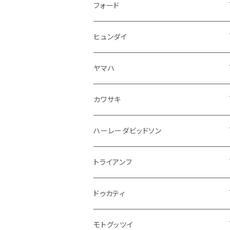
ドア回り
ラジエーター
キーホルダー
排気系
運転席周り
外装
フロアマット
フォード
ガスケット
ドア回り
グリル
収納用品
通信系
ライト系
その他
フロアマット
ヒュンダイ
アームレスト
ウインカー
灰皿・ゴミ箱
吸気系
ダッシュボード
フロアマット
ヤマハ
エアフィルター
インテリアパネル
ドア回り
電装系
カワサキ
ウインカー
ドリンクホルダー
エンジン系
モーター系
ミラー
ハーレーダビッドソン
オイル系
携帯・スマホホルダー
その他
ミラー
ハンドル系
ミラー
トライアンフ
ステッカー
フロントガラス回り
ブレーキ系
足回り
ミラー
ドゥカティ
ワイパー
クラッチブレーキレバー
サスペンション
ダッシュボード
リアガラス回り
駆動系
タンク系
ミラー
モトグッツイ