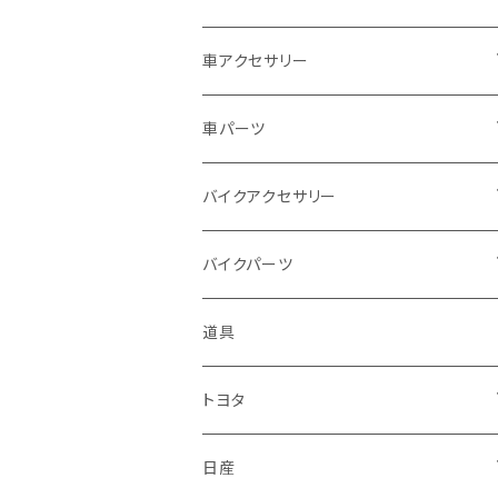
ドゥカティ - Ducati
スズキ
ホンダ
車アクセサリー
トライアンフ
マツダ
スズキ
トヨタ
車パーツ
アプリリア - APRILIA
ミツビシ
マツダ
日産
ボンネット
バイクアクセサリー
ハーレーダビッドソン - Harley-Davidso
ダイハツ
ミツビシ
ホンダ
ルーフ
ホンダ
バイクパーツ
n
スバル
ダイハツ
スズキ
ピラー
ヤマハ
排気系
道具
KTM
マフラー
レクサス
スバル
マツダ
バンパー
スズキ
外装
トヨタ
サイレンサー
シートカバー
アウディ
レクサス
ミツビシ
フェンダー
カワサキ
ハンドル系
フロアマット
日産