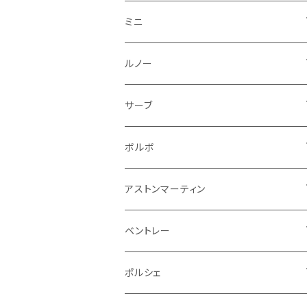
フロントライト
ウインカー
ヒュンダイ
ロールスロイス
サーブ
タイヤ回り系
その他
ライト系
ライト系
フロアマット
ミニ
ナンバープレート
ホイール
ウインカー
ブレーキランプ
その他
ポルシェ
フォルクスワーゲン
ガソリンタンク
リアバンパー
ワイパー
トランクマット
フロアマット
ルノー
泥除け
ウインカー
ヒュンダイ
ボルボ
フロントワイパー
エンジン系
ミラー
ワイパー
フロアマット
サーブ
その他
シートベルト周り
リアワイパー
外装系
収納系
キーホルダー
タイヤ回り
フロアマット
ボルボ
アームレスト
泥除け
ステアリング
オーディオ系
シフトレバー
ワイパー
シフトノブ
フロアマット
アストンマーティン
ステアリングホイールカバー
運転席周り
その他
その他
その他
トランクマット
フロアマット
ベントレー
修理ツール
アームレスト
ホーン
ケーブル系
冷却系
シフトノブ
フロアマット
ポルシェ
ハンドル本体