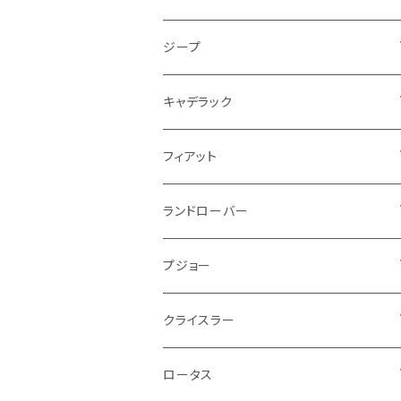
PCVバルブ
クーラント
アームレスト
シトロエン
プジョー
ランドローバー
サスペンション
ドリンクホルダー
バイク ハンドル系
タイヤ回り
ワイパー
タンク系
ワイパー
ライト系
ワイパー
フロアマット
ジープ
モーター
ドア回り
ハンドガード
泥除け
フィアット
ルノー
ロータス
マフラー
携帯・スマホホルダー
シートカバー
フロントバンパー回り
トランクマット
ケーブル系
排気系
ドア回り
フロアマット
キャデラック
エンジンガード
スロットル
ホイール
グリル
ガスケット
クライスラー
サーブ
メルセデス ベンツ
ライト系
クッション
バイク その他
ライト系
ドア回り
エンジン系
ダッシュボード
ワイパー
収納用品
フロアマット
フィアット
クーラント
ブレーキランプ
サーブ
フォード
ミニ
ドア系
ステッカー
バイク フェンダー系
タンク系
その他
タイヤ回り
キーホルダー
フロアマット
ランドローバー
その他
方向指示器
泥除け
ベントレー
ミニ
プジョー
エアコン系
足回り
ケーブル系
フロントワイパー
フロアマット
プジョー
フォグランプ
サスペンション
ロータス
ロータス
ポルシェ
ブレーキ系
オイル系
バンパー回り
リアワイパー
ダッシュボード
フロアマット
クライスラー
ウインカー
ブレーキランプ
ポルシェ
マセラティ
ルノー
外装系
ライト系
トランクマット
その他
フロアマット
ロータス