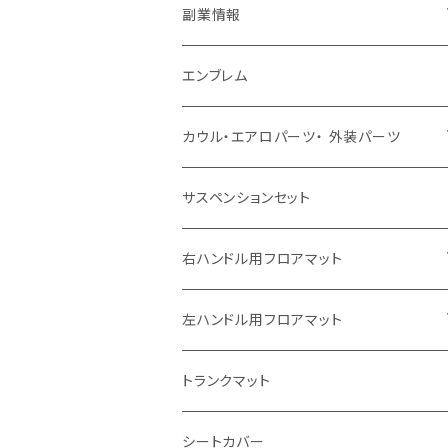
副業情報
せどり
エンブレム
古着系
コンテンツビジネス
カウル・エアロパーツ・ 外装パーツ
ホンダ
サスペンションセット
ヤマハ
右ハンドル用フロアマット
スズキ
トヨタ
左ハンドル用フロアマット
カワサキ
日産
トヨタ
トランクマット
BMW
ホンダ
日産
シートカバー