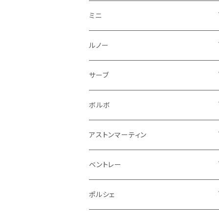
フロントライト
ウインカー
ヒュンダイ
ロールスロイス
サーブ
タイヤ回り系
その他
ライト系
ライト系
フロアマット
ミニ
ナンバープレート
ホイール
ウインカー
ブレーキランプ
その他
ポルシェ
フォルクスワーゲン
ガソリンタンク
リアバンパー
ワイパー
トランクマット
フロアマット
ルノー
泥除け
ウインカー
ヒュンダイ
ボルボ
フロントワイパー
エンジン系
ミラー
ワイパー
フロアマット
サーブ
その他
シートベルト周り
リアワイパー
外装系
収納系
キーホルダー
タイヤ回り
フロアマット
ボルボ
アームレスト
泥除け
ステアリング
オーディオ系
シフトレバー
ワイパー
シフトノブ
フロアマット
アストンマーティン
ステアリングホイールカバー
運転席周り
その他
その他
その他
トランクマット
フロアマット
ベントレー
修理ツール
アームレスト
ホーン
ケーブル系
冷却系
シフトノブ
フロアマット
ポルシェ
ハンドル本体