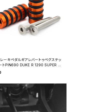
ブレーキペダルギアレバートゥペグステッ
トPIN690 DUKE R 1290 SUPER DU
T / R 1190 RC8 / Rモーターサイクルア
0
ー バイク用品21694891600