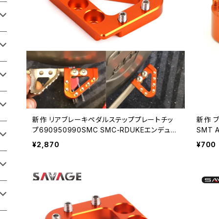
新作 リアブレーキペダルステッププレートチッ
新作 
プ690950990SMC SMC-RDUKEエンデュー
SMT A
ロスーパーモタード/ Rアドベンチャースーパー
Rスー
¥2,870
¥700
エンデューロRSMTモーターサイクル バイク用
セサリー
品87566355889
9