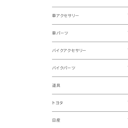
ドゥカティ - Ducati
スズキ
ホンダ
車アクセサリー
トライアンフ
マツダ
スズキ
トヨタ
車パーツ
アプリリア - APRILIA
ミツビシ
マツダ
日産
ボンネット
バイクアクセサリー
ハーレーダビッドソン - Harley-Davidso
ダイハツ
ミツビシ
ホンダ
ルーフ
ホンダ
バイクパーツ
n
スバル
ダイハツ
スズキ
ピラー
ヤマハ
排気系
道具
KTM
マフラー
レクサス
スバル
マツダ
バンパー
スズキ
外装
トヨタ
サイレンサー
シートカバー
アウディ
レクサス
ミツビシ
フェンダー
カワサキ
ハンドル系
フロアマット
日産