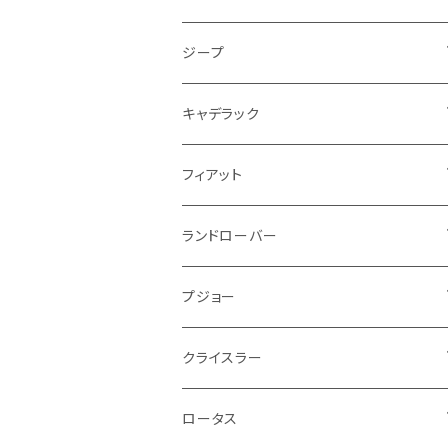
PCVバルブ
クーラント
アームレスト
シトロエン
プジョー
ランドローバー
サスペンション
ドリンクホルダー
バイク ハンドル系
タイヤ回り
ワイパー
タンク系
ワイパー
ライト系
ワイパー
フロアマット
ジープ
モーター
ドア回り
ハンドガード
泥除け
フィアット
ルノー
ロータス
マフラー
携帯・スマホホルダー
シートカバー
フロントバンパー回り
トランクマット
ケーブル系
排気系
ドア回り
フロアマット
キャデラック
エンジンガード
スロットル
ホイール
グリル
ガスケット
クライスラー
サーブ
メルセデス ベンツ
ライト系
クッション
バイク その他
ライト系
ドア回り
エンジン系
ダッシュボード
ワイパー
収納用品
フロアマット
フィアット
クーラント
ブレーキランプ
サーブ
フォード
ミニ
ドア系
ステッカー
バイク フェンダー系
タンク系
その他
タイヤ回り
キーホルダー
フロアマット
ランドローバー
その他
方向指示器
泥除け
ベントレー
ミニ
プジョー
エアコン系
足回り
ケーブル系
フロントワイパー
フロアマット
プジョー
フォグランプ
サスペンション
ロータス
ロータス
ポルシェ
ブレーキ系
オイル系
バンパー回り
リアワイパー
ダッシュボード
フロアマット
クライスラー
ウインカー
ブレーキランプ
ポルシェ
マセラティ
ルノー
外装系
ライト系
トランクマット
その他
フロアマット
ロータス