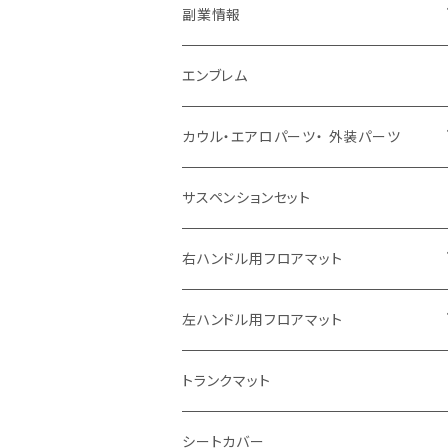
副業情報
せどり
エンブレム
古着系
コンテンツビジネス
カウル・エアロパーツ・ 外装パーツ
ホンダ
サスペンションセット
ヤマハ
右ハンドル用フロアマット
スズキ
トヨタ
左ハンドル用フロアマット
カワサキ
日産
トヨタ
トランクマット
BMW
ホンダ
日産
シートカバー