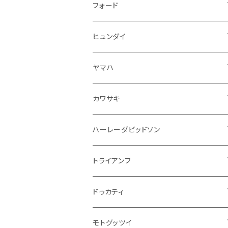
ドア回り
ラジエーター
キーホルダー
排気系
運転席周り
外装
フロアマット
フォード
ガスケット
ドア回り
グリル
収納用品
通信系
ライト系
その他
フロアマット
ヒュンダイ
アームレスト
ウインカー
灰皿・ゴミ箱
吸気系
ダッシュボード
フロアマット
ヤマハ
エアフィルター
インテリアパネル
ドア回り
電装系
カワサキ
ウインカー
ドリンクホルダー
エンジン系
モーター系
ミラー
ハーレーダビッドソン
オイル系
携帯・スマホホルダー
その他
ミラー
ハンドル系
ミラー
トライアンフ
ステッカー
フロントガラス回り
ブレーキ系
足回り
ミラー
ドゥカティ
ワイパー
クラッチブレーキレバー
サスペンション
ダッシュボード
リアガラス回り
駆動系
タンク系
ミラー
モトグッツイ