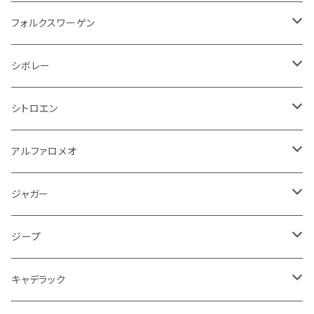
アクセルブレーキペダル
エンジンカバー
ヘッドライト
フェンダー
アストンマーティン
アルファロメオ
シトロエン
ステアリングホイール
キムコ
ケーブル系
タンドラ
ワイパー系
足回り系
その他
トランクマット
サイドミラー
プラグ系
フロアマット
フォルクスワーゲン
オイルクーラー
ステアリング
サスペンション
イグニッションコイル
シボレー
ランドローバー
フィアット
エンジン
SYM
吸気系
バンパー
トランクマット
運転席周り
ハンドル系
ブレーキ系
リアバンパー
フロアマット
シボレー
パワーステアリング系
エンジンVベルト
ラジエーター
アームレスト
アンチロックブレーキ
フォード
フィアット
ヒュンダイ
ラジエーター
収納用品
ミラー
外装系
足回り
その他
運転席周り
その他
プラグ系
フロアマット
シトロエン
オイルフィルター
クーラント
サスペンション
アームレスト
イグニッションコイル
アルファロメオ
クライスラー
ジャガー
ミッション
インテリア系
フェンダー
バイク ブレーキクラッチレバー
リアバンパー
冷却系
ブレーキ系
その他
フロアマット
アルファロメオ
バッテリー系
クーラント
アンチロックブレーキ
ミニ
アストンマーティン
ジープ
ドライブシャフト
灰皿・ゴミ箱
ギアシフト系
バイク 収納
トランクマット
フェンダー
冷却系
運転席周り
その他
フロアマット
ジャガー
PCVバルブ
クーラント
アームレスト
シトロエン
プジョー
ランドローバー
サスペンション
ドリンクホルダー
バイク ハンドル系
タイヤ回り
ワイパー
タンク系
ワイパー
ライト系
ワイパー
フロアマット
ジープ
モーター
ドア回り
ハンドガード
泥除け
フィアット
ルノー
ロータス
マフラー
携帯・スマホホルダー
シートカバー
フロントバンパー回り
トランクマット
ケーブル系
排気系
ドア回り
フロアマット
キャデラック
エンジンガード