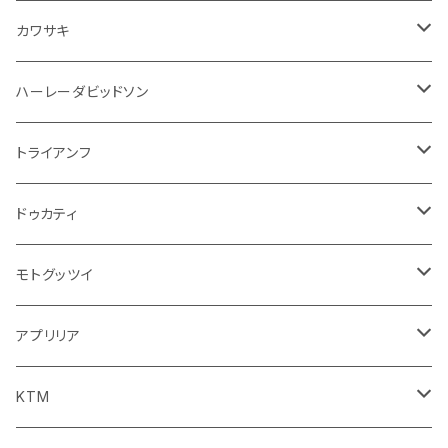
エアフィルター
インテリアパネル
ドア回り
電装系
カワサキ
ウインカー
ドリンクホルダー
エンジン系
モーター系
ミラー
ハーレーダビッドソン
オイル系
携帯・スマホホルダー
その他
ミラー
ハンドル系
ミラー
トライアンフ
ステッカー
フロントガラス回り
ブレーキ系
足回り
ミラー
ドゥカティ
ワイパー
クラッチブレーキレバー
サスペンション
ダッシュボード
リアガラス回り
駆動系
タンク系
ミラー
モトグッツイ
キャップ
外装系
ライト系
その他
ブレーキ系
その他
ミラー
アプリリア
スポイラー系
フォグランプ
ブレーキ・クラッチレバー
シートカバー
ミラー系
フェンダー系
ブレーキ系
ミラー
KTM