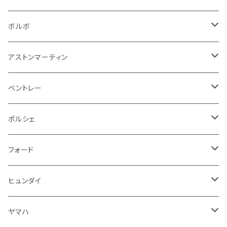
その他
シートベルト周り
リアワイパー
外装系
収納系
キーホルダー
タイヤ回り
フロアマット
ボルボ
アームレスト
泥除け
ステアリング
オーディオ系
シフトレバー
ワイパー
シフトノブ
フロアマット
アストンマーティン
ステアリングホイールカバー
運転席周り
その他
その他
その他
トランクマット
フロアマット
ベントレー
修理ツール
アームレスト
ホーン
ケーブル系
冷却系
シフトノブ
フロアマット
ポルシェ
ハンドル本体
ドア回り
ラジエーター
キーホルダー
排気系
運転席周り
外装
フロアマット
フォード
ガスケット
ドア回り
グリル
収納用品
通信系
ライト系
その他
フロアマット
ヒュンダイ
アームレスト
ウインカー
灰皿・ゴミ箱
吸気系
ダッシュボード
フロアマット
ヤマハ