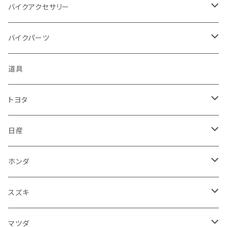
アプリリア - APRILIA
ミツビシ
マツダ
日産
ボンネット
バイクアクセサリー
ハーレーダビッドソン - Harley-Davidson
ダイハツ
ミツビシ
ホンダ
ルーフ
ホンダ
バイクパーツ
KTM
スバル
ダイハツ
スズキ
ピラー
ヤマハ
排気系
道具
マフラー
レクサス
スバル
マツダ
バンパー
スズキ
外装
トヨタ
サイレンサー
シートカバー
アウディ
レクサス
ミツビシ
フェンダー
カワサキ
ハンドル系
フロアマット
日産
ガスケット
燃料タンクキャップ
ハンドル
BMW
アウディ
ダイハツ
サイドミラー
ハーレーダビッドソン
ブレーキ
室内アクセサリー
フロアマット
ホンダ
カウル
ホーン
ブレーキパッド
収納ケース
メルセデス・ベンツ
BMW
スバル
フロントガラス
BMW
エンジン
ワイパー
電装系
フロアマット
スズキ
メーター
ブレーキ・クラッチレバー
ダッシュボード
オルタネーター
ウインカー
フォルクスワーゲン
メルセデス・ベンツ
アルファロメオ
リアバンパー
トライアンフ
電装系
ライト系
トランクマット
運転席周り
フロアマット
マツダ