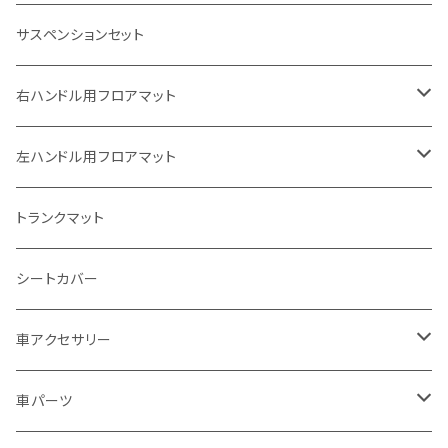
ホンダ
サスペンションセット
ヤマハ
右ハンドル用フロアマット
スズキ
トヨタ
左ハンドル用フロアマット
カワサキ
日産
トヨタ
トランクマット
BMW
ホンダ
日産
シートカバー
ドゥカティ - Ducati
スズキ
ホンダ
車アクセサリー
トライアンフ
マツダ
スズキ
トヨタ
車パーツ