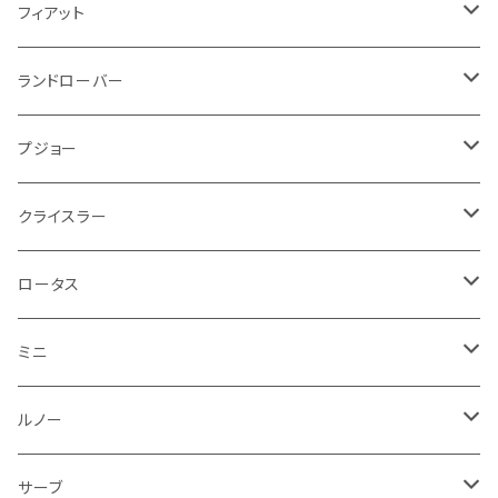
スロットル
ホイール
グリル
ガスケット
クライスラー
サーブ
メルセデス ベンツ
ライト系
クッション
バイク その他
ライト系
ドア回り
エンジン系
ダッシュボード
ワイパー
収納用品
フロアマット
フィアット
クーラント
ブレーキランプ
サーブ
フォード
ミニ
ドア系
ステッカー
バイク フェンダー系
タンク系
その他
タイヤ回り
キーホルダー
フロアマット
ランドローバー
その他
方向指示器
泥除け
ベントレー
ミニ
プジョー
エアコン系
足回り
ケーブル系
フロントワイパー
フロアマット
プジョー
フォグランプ
サスペンション
ロータス
ロータス
ポルシェ
ブレーキ系
オイル系
バンパー回り
リアワイパー
ダッシュボード
フロアマット
クライスラー
ウインカー
ブレーキランプ
ポルシェ
マセラティ
ルノー
外装系
ライト系
トランクマット
その他
フロアマット
ロータス
フロントライト
ウインカー
ヒュンダイ
ロールスロイス
サーブ
タイヤ回り系
その他
ライト系
ライト系
フロアマット
ミニ
ナンバープレート
ホイール
ウインカー
ブレーキランプ
その他
ポルシェ
フォルクスワーゲン
ガソリンタンク
リアバンパー
ワイパー
トランクマット
フロアマット
ルノー
泥除け
ウインカー
ヒュンダイ
ボルボ
フロントワイパー
エンジン系
ミラー
ワイパー
フロアマット
サーブ