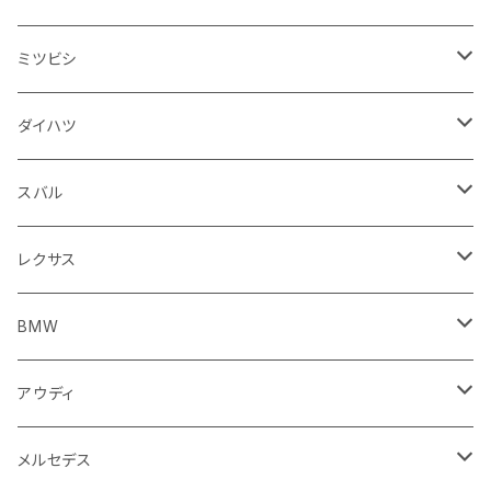
スロットルケーブル
オイルフィルター
スピードメーター
フォグランプ
ジープ
フォルクスワーゲン
アストンマーティン
バックドアガラス
ドゥカティ
足回り
ステアリング系
トランクマット
フロントガラス回り
フロアマット
ミツビシ
スロットル
バルブ系
ウインカー
サスペンション
ウォッシャージェット
ボルボ
ジープ
アウディ
トランクリッド
モトグッツイ
駆動系
シートカバー
フェンダー周り
フェンダー周り
ボンネット回り
フロアマット
ダイハツ
エンジンカバー
ホイール
クラッチ
ジャガー
ボルボ
ベントレー
ダッシュボード
アプリリア
フレーム
外装系
フロントガラス回り
運転席周り
フェンダー周り
キーホルダー
フロアマット
スバル
クラッチホース
アームレスト
プジョー
ジャガー
BMW
センタークラスター
KTM
ライト系
タイヤ回り系
サイドミラー
バイク 排気系
フロントガラス回り
フロントガラス回り
フロントガラス回り
フロアマット
レクサス
トランスミッション
マフラー
ワイパー
ワイパー
ランドローバー
キャデラック
キャデラック
グローブボックス
プジョー
タンク系
エンジン回り
ライト系
サイドミラー
リアガラス回り
足回り系
運転席周り
フロントガラス回り
フロアマット
BMW
スプロケット
フェンダー
ワイパー
ルノー
シボレー
シボレー
シフトレバー
ハスクバーナ
キャブレター
ミラー
エンジン系部品
バイク ハンドル系
ライト系
バンパー
足回り
その他
トランクマット
フロアマット
アウディ
サイドミラー
サスペンション
キャデラック
シトロエン
クライスラー
センターコンソール
ロイヤルエンフィールド
その他
トランクマット
スポイラー
エンジン系
インパネ周り
ライト系
足回り系
シートカバー
オーディオ系
フロアマット
メルセデス