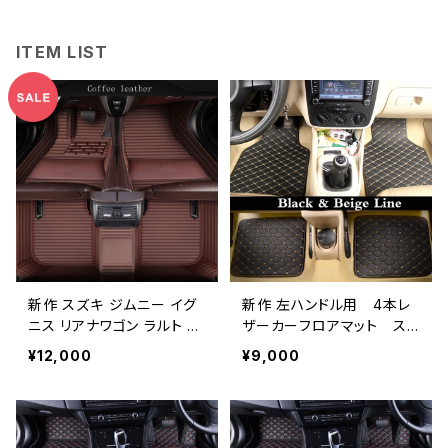
ITEM LIST
新作 スズキ ジムニー イグ
新作 左ハンドル用 4本レ
ニス リアナワゴン ラルト グ
ザーカーフロアマット ス
ランドビタラ スイフトSX4
ズキジムニーイグニスグラ
¥12,000
¥9,000
カスタムカーフロアマット
ンドビタラ2007〜2016スイ
カー トランクマット
フト2008キザシsx4防水フ
ットパッドプロテクター