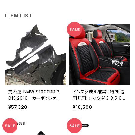
ITEM LIST
売れ筋 BMW S1000RR 2
インスタ映え確実！ 特価 送
015 2016 カーボンファイ
料無料！！ マツダ 2 3 5 6 C
バー ロアボディワークベ
X-3 CX-5 CX-7 CX-9 B
¥57,320
¥10,500
リーパン フェアリング
T50 レザー 汎用 カーシー
トカバー 自動車アクセサリ
ー カースタイリングシート
プロテクター