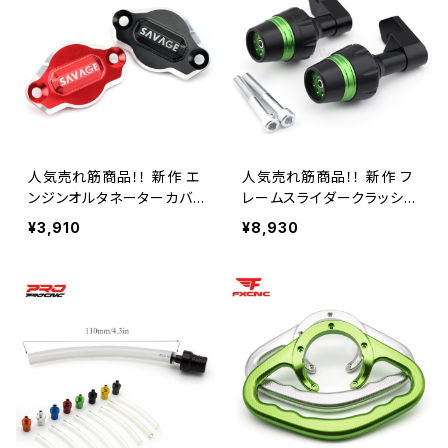
人気売れ筋商品！！ 新作 エ
人気売れ筋商品！！ 新作 フ
ンジンオルタネーターカバ
レームスライダークラッシュ
ー DUCATI MONSTER 6
プロテクター 2010-2020 1
¥3,910
¥8,930
95 S2R S4R 1000 / S Hy
1 12 14 15 16 18 19 モータ
permotard 820 / SP モー
ーサイクルアクセサリー ボ
ターサイクルアクセサリー
ビン落下防止 バイク用品
バイク用品