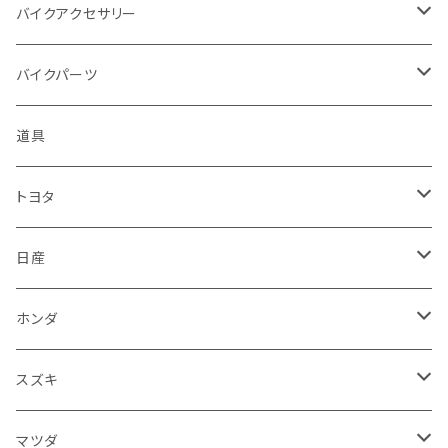
アプリリア - APRILIA
ミツビシ
マツダ
日産
ボンネット
バイクアクセサリー
ハーレーダビッドソン - Harley-Davidson
ダイハツ
ミツビシ
ホンダ
ルーフ
ホンダ
バイクパーツ
KTM
スバル
ダイハツ
スズキ
ピラー
ヤマハ
排気系
道具
マフラー
レクサス
スバル
マツダ
バンパー
スズキ
外装
トヨタ
サイレンサー
シートカバー
アウディ
レクサス
ミツビシ
フェンダー
カワサキ
ハンドル系
フロアマット
日産
ガスケット
燃料タンクキャップ
ハンドル
BMW
アウディ
ダイハツ
サイドミラー
ハーレーダビッドソン
ブレーキ
室内アクセサリー
フロアマット
ホンダ
カウル
ホーン
ブレーキパッド
収納ケース
メルセデス・ベンツ
BMW
スバル
フロントガラス
BMW
エンジン
ワイパー
電装系
フロアマット
スズキ
メーター
ブレーキ・クラッチレバー
ダッシュボード
オルタネーター
ウインカー
フォルクスワーゲン
メルセデス・ベンツ
アルファロメオ
リアバンパー
トライアンフ
電装系
ライト系
トランクマット
運転席周り
フロアマット
マツダ