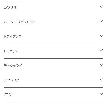
エアフィルター
インテリアパネル
ドア回り
電装系
カワサキ
ウインカー
ドリンクホルダー
エンジン系
モーター系
ミラー
ハーレーダビッドソン
オイル系
携帯・スマホホルダー
その他
ミラー
ハンドル系
ミラー
トライアンフ
ステッカー
フロントガラス回り
ブレーキ系
足回り
ミラー
ドゥカティ
ワイパー
クラッチブレーキレバー
サスペンション
ダッシュボード
リアガラス回り
駆動系
タンク系
ミラー
モトグッツイ
キャップ
外装系
ライト系
その他
ブレーキ系
その他
ミラー
アプリリア
スポイラー系
フォグランプ
ブレーキ・クラッチレバー
シートカバー
ミラー系
フェンダー系
ブレーキ系
ミラー
KTM