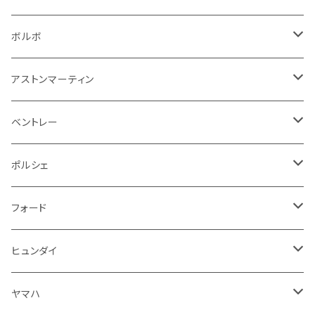
その他
シートベルト周り
リアワイパー
外装系
収納系
キーホルダー
タイヤ回り
フロアマット
ボルボ
アームレスト
泥除け
ステアリング
オーディオ系
シフトレバー
ワイパー
シフトノブ
フロアマット
アストンマーティン
ステアリングホイールカバー
運転席周り
その他
その他
その他
トランクマット
フロアマット
ベントレー
修理ツール
アームレスト
ホーン
ケーブル系
冷却系
シフトノブ
フロアマット
ポルシェ
ハンドル本体
ドア回り
ラジエーター
キーホルダー
排気系
運転席周り
外装
フロアマット
フォード
ガスケット
ドア回り
グリル
収納用品
通信系
ライト系
その他
フロアマット
ヒュンダイ
アームレスト
ウインカー
灰皿・ゴミ箱
吸気系
ダッシュボード
フロアマット
ヤマハ