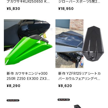
プカワサキKLR250650 KL
ジローバースポーツ5席201
R650 2001-2018 KL250
42015 2016 2017 2018 2
¥5,830
¥18,950
スーパーシェルパ99-10モ
0192020自動車外装アクセ
ーターサイクルアルミカバ
サリーフロアライナーカー
ー
ペット
新作 カワサキニンジャ300
新作 YZFR125リアシートカ
250R Z250 EX300 ZX30
バーカウルフェアリングペン
0R Z300 EX300R 2013-
ガーピリオンテールバックカ
¥8,290
¥8,620
2017 2018 モーターサイク
バーヤマハYZFR125 R 125
ルリアシートカバーカウル
2008-2018 16 2017