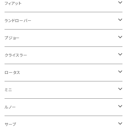
スロットル
ホイール
グリル
ガスケット
クライスラー
サーブ
メルセデス ベンツ
ライト系
クッション
バイク その他
ライト系
ドア回り
エンジン系
ダッシュボード
ワイパー
収納用品
フロアマット
フィアット
クーラント
ブレーキランプ
サーブ
フォード
ミニ
ドア系
ステッカー
バイク フェンダー系
タンク系
その他
タイヤ回り
キーホルダー
フロアマット
ランドローバー
その他
方向指示器
泥除け
ベントレー
ミニ
プジョー
エアコン系
足回り
ケーブル系
フロントワイパー
フロアマット
プジョー
フォグランプ
サスペンション
ロータス
ロータス
ポルシェ
ブレーキ系
オイル系
バンパー回り
リアワイパー
ダッシュボード
フロアマット
クライスラー
ウインカー
ブレーキランプ
ポルシェ
マセラティ
ルノー
外装系
ライト系
トランクマット
その他
フロアマット
ロータス
フロントライト
ウインカー
ヒュンダイ
ロールスロイス
サーブ
タイヤ回り系
その他
ライト系
ライト系
フロアマット
ミニ
ナンバープレート
ホイール
ウインカー
ブレーキランプ
その他
ポルシェ
フォルクスワーゲン
ガソリンタンク
リアバンパー
ワイパー
トランクマット
フロアマット
ルノー
泥除け
ウインカー
ヒュンダイ
ボルボ
フロントワイパー
エンジン系
ミラー
ワイパー
フロアマット
サーブ