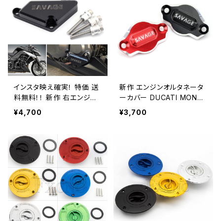
インスタ映え確実！ 特価 送
新作 エンジンオルタネータ
料無料！！ 新作 右エンジン
ーカバー DUCATI MONS
ケース クラッシュスライダ
TER 695 S2R S4R 1000
¥4,700
¥3,700
ープロテクター KAWASAK
/ S Hypermotard 820 /
I Z1000 2010-2017 Z100
SP モーターサイクルアクセ
0 1416 モーターサイクルア
サリー バイク用品
クセサリー クランクケース
ガードカバー バイク用品