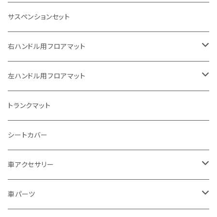
ホンダ
サスペンションセット
ヤマハ
右ハンドル用フロアマット
スズキ
トヨタ
左ハンドル用フロアマット
カワサキ
日産
トヨタ
トランクマット
BMW
ホンダ
日産
シートカバー
ドゥカティ - Ducati
スズキ
ホンダ
車アクセサリー
トライアンフ
マツダ
スズキ
トヨタ
車パーツ