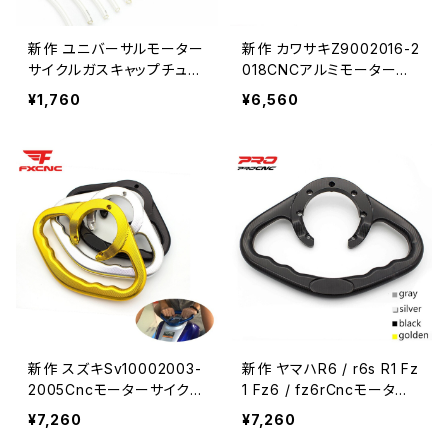
新作 ユニバーサルモーター
新作 カワサキZ9002016-2
サイクルガスキャップチュー
018CNCアルミモーターサ
ブピットダートバイク燃料タ
イクルペンガーハンドグリッ
¥1,760
¥6,560
ンクカバーパイプホースバ
プアームレスト燃料タンクグ
ルブベントブリーザーラバー
ラブバーハンドルホルダーア
ホンドCRF250 450 230F
ームレスト
新作 スズキSv10002003-
新作 ヤマハR6 / r6s R1 Fz
2005Cncモーターサイクル
1 Fz6 / fz6rCncモーター
ペンガーハンドグリップ燃料
サイクルペンガーハンドグリ
¥7,260
¥7,260
タンクグラブバーハンドルホ
ップ燃料タンクグラブバーハ