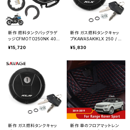
新作 燃料タンクバッグラゲ
新作 ガス燃料タンクキャッ
ッジCFMOTO250NK 400
プKAWASAKIKLX 250 / S
NK 650NK 150NK 400G
/ SF / R / SR KLX300SM
¥15,720
¥5,830
T 650GT 250SR 650MT
KLX150L D-Tracker 125/
250 NK MTGRモーターサ
150 KLX250300SMモータ
イクルナビゲーションレーシ
ーサイクルアルミカバー
ングバッグ
新作 ガス燃料タンクキャッ
新作 車のフロアマットレン