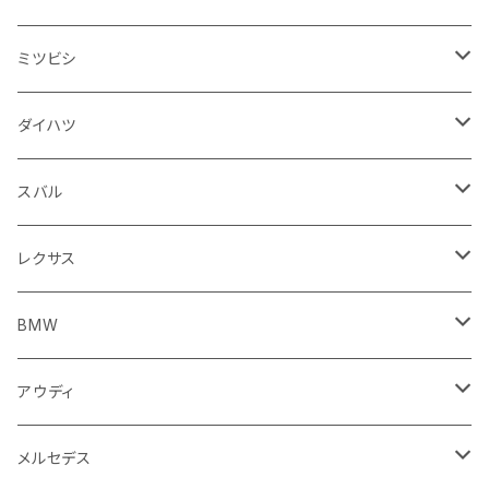
スロットルケーブル
オイルフィルター
スピードメーター
フォグランプ
ジープ
フォルクスワーゲン
アストンマーティン
バックドアガラス
ドゥカティ
足回り
ステアリング系
トランクマット
フロントガラス回り
フロアマット
ミツビシ
スロットル
バルブ系
ウインカー
サスペンション
ウォッシャージェット
ボルボ
ジープ
アウディ
トランクリッド
モトグッツイ
駆動系
シートカバー
フェンダー周り
フェンダー周り
ボンネット回り
フロアマット
ダイハツ
エンジンカバー
ホイール
クラッチ
ジャガー
ボルボ
ベントレー
ダッシュボード
アプリリア
フレーム
外装系
フロントガラス回り
運転席周り
フェンダー周り
キーホルダー
フロアマット
スバル
クラッチホース
アームレスト
プジョー
ジャガー
BMW
センタークラスター
KTM
ライト系
タイヤ回り系
サイドミラー
バイク 排気系
フロントガラス回り
フロントガラス回り
フロントガラス回り
フロアマット
レクサス
トランスミッション
マフラー
ワイパー
ワイパー
ランドローバー
キャデラック
キャデラック
グローブボックス
プジョー
タンク系
エンジン回り
ライト系
サイドミラー
リアガラス回り
足回り系
運転席周り
フロントガラス回り
フロアマット
BMW
スプロケット
フェンダー
ワイパー
ルノー
シボレー
シボレー
シフトレバー
ハスクバーナ
キャブレター
ミラー
エンジン系部品
バイク ハンドル系
ライト系
バンパー
足回り
その他
トランクマット
フロアマット
アウディ
サイドミラー
サスペンション
キャデラック
シトロエン
クライスラー
センターコンソール
ロイヤルエンフィールド
その他
トランクマット
スポイラー
エンジン系
インパネ周り
ライト系
足回り系
シートカバー
オーディオ系
フロアマット
メルセデス