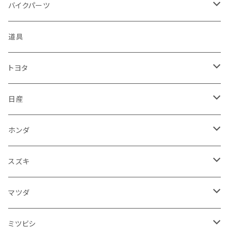
ハーレーダビッドソン - Harley-Davidson
ダイハツ
ミツビシ
ホンダ
ルーフ
ホンダ
バイクパーツ
KTM
スバル
ダイハツ
スズキ
ピラー
ヤマハ
排気系
道具
マフラー
レクサス
スバル
マツダ
バンパー
スズキ
外装
トヨタ
サイレンサー
シートカバー
アウディ
レクサス
ミツビシ
フェンダー
カワサキ
ハンドル系
フロアマット
日産
ガスケット
燃料タンクキャップ
ハンドル
BMW
アウディ
ダイハツ
サイドミラー
ハーレーダビッドソン
ブレーキ
室内アクセサリー
フロアマット
ホンダ
カウル
ホーン
ブレーキパッド
収納ケース
メルセデス・ベンツ
BMW
スバル
フロントガラス
BMW
エンジン
ワイパー
電装系
フロアマット
スズキ
メーター
ブレーキ・クラッチレバー
ダッシュボード
オルタネーター
ウインカー
フォルクスワーゲン
メルセデス・ベンツ
アルファロメオ
リアバンパー
トライアンフ
電装系
ライト系
トランクマット
運転席周り
フロアマット
マツダ
スロットルケーブル
オイルフィルター
スピードメーター
フォグランプ
ジープ
フォルクスワーゲン
アストンマーティン
バックドアガラス
ドゥカティ
足回り
ステアリング系
トランクマット
フロントガラス回り
フロアマット
ミツビシ