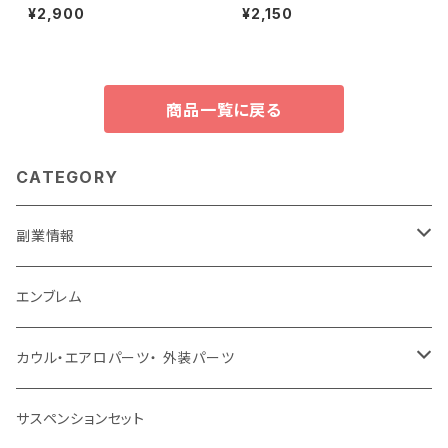
多目的プラスチックツール自動
プグリースガン車のオイルポット
¥2,900
¥2,150
フィルムガラスホームクリーナー
ボトル車の修理ツール 180 ミリ
リ
商品一覧に戻る
CATEGORY
副業情報
せどり
エンブレム
古着系
コンテンツビジネス
カウル・エアロパーツ・ 外装パーツ
ホンダ
サスペンションセット