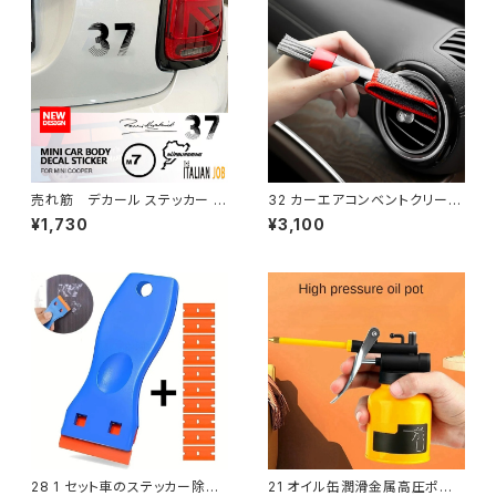
売れ筋 デカール ステッカー ミ
32 カーエアコンベントクリーニ
ニ クーパー アクセサリー ユニ
ングツール、多目的掃除ブラシ、
¥1,730
¥3,100
オン ジャック ボディ サイド ステ
カーインテリアアクセサリー、多
ッカー ミニ クーパー S One J
目的
CW F54 F55 F56 R55 R56 R
60 R61
28 1 セット車のステッカー除去
21 オイル缶潤滑金属高圧ポン