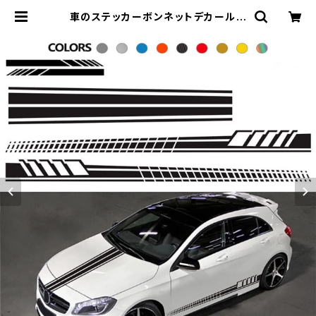
車のステッカーボンネットデカールア
ウディ BMW メルセデス d VW トヨ
タ日産起亜ルノー現代シュコダオート
チューニングアクセサリーデカール |
車＆バイクのアクセサリーやパーツの
事なら3万点以上揃う「成幸商店」