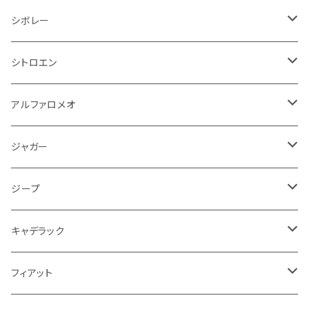
オイルクーラー
ステアリング
サスペンション
イグニッションコイル
シボレー
ランドローバー
フィアット
エンジン
SYM
吸気系
バンパー
トランクマット
運転席周り
ハンドル系
ブレーキ系
リアバンパー
フロアマット
シボレー
パワーステアリング系
エンジンVベルト
ラジエーター
アームレスト
アンチロックブレーキ
フォード
フィアット
ヒュンダイ
ラジエーター
収納用品
ミラー
外装系
足回り
その他
運転席周り
その他
プラグ系
フロアマット
シトロエン
オイルフィルター
クーラント
サスペンション
アームレスト
イグニッションコイル
アルファロメオ
クライスラー
ジャガー
ミッション
インテリア系
フェンダー
バイク ブレーキクラッチレバー
リアバンパー
冷却系
ブレーキ系
その他
フロアマット
アルファロメオ
バッテリー系
クーラント
アンチロックブレーキ
ミニ
アストンマーティン
ジープ
ドライブシャフト
灰皿・ゴミ箱
ギアシフト系
バイク 収納
トランクマット
フェンダー
冷却系
運転席周り
その他
フロアマット
ジャガー
PCVバルブ
クーラント
アームレスト
シトロエン
プジョー
ランドローバー
サスペンション
ドリンクホルダー
バイク ハンドル系
タイヤ回り
ワイパー
タンク系
ワイパー
ライト系
ワイパー
フロアマット
ジープ
モーター
ドア回り
ハンドガード
泥除け
フィアット
ルノー
ロータス
マフラー
携帯・スマホホルダー
シートカバー
フロントバンパー回り
トランクマット
ケーブル系
排気系
ドア回り
フロアマット
キャデラック
エンジンガード
スロットル
ホイール
グリル
ガスケット
クライスラー
サーブ
メルセデス ベンツ
ライト系
クッション
バイク その他
ライト系
ドア回り
エンジン系
ダッシュボード
ワイパー
収納用品
フロアマット
フィアット
クーラント