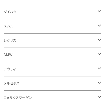
スロットル
バルブ系
ウインカー
サスペンション
ウォッシャージェット
ボルボ
ジープ
アウディ
トランクリッド
モトグッツイ
駆動系
シートカバー
フェンダー周り
フェンダー周り
ボンネット回り
フロアマット
ダイハツ
エンジンカバー
ホイール
クラッチ
ジャガー
ボルボ
ベントレー
ダッシュボード
アプリリア
フレーム
外装系
フロントガラス回り
運転席周り
フェンダー周り
キーホルダー
フロアマット
スバル
クラッチホース
アームレスト
プジョー
ジャガー
BMW
センタークラスター
KTM
ライト系
タイヤ回り系
サイドミラー
バイク 排気系
フロントガラス回り
フロントガラス回り
フロントガラス回り
フロアマット
レクサス
トランスミッション
マフラー
ワイパー
ワイパー
ランドローバー
キャデラック
キャデラック
グローブボックス
プジョー
タンク系
エンジン回り
ライト系
サイドミラー
リアガラス回り
足回り系
運転席周り
フロントガラス回り
フロアマット
BMW
スプロケット
フェンダー
ワイパー
ルノー
シボレー
シボレー
シフトレバー
ハスクバーナ
キャブレター
ミラー
エンジン系部品
バイク ハンドル系
ライト系
バンパー
足回り
その他
トランクマット
フロアマット
アウディ
サイドミラー
サスペンション
キャデラック
シトロエン
クライスラー
センターコンソール
ロイヤルエンフィールド
その他
トランクマット
スポイラー
エンジン系
インパネ周り
ライト系
足回り系
シートカバー
オーディオ系
フロアマット
メルセデス
アクセルブレーキペダル
エンジンカバー
ヘッドライト
フェンダー
アストンマーティン
アルファロメオ
シトロエン
ステアリングホイール
キムコ
ケーブル系
タンドラ
ワイパー系
足回り系
その他
トランクマット
サイドミラー
プラグ系
フロアマット
フォルクスワーゲン