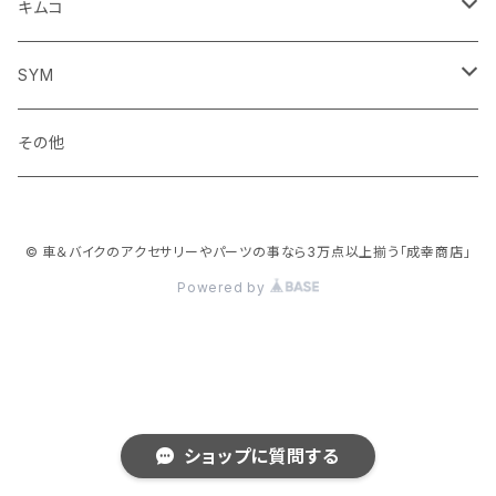
サスペンション
サスペンション
クラッチブレーキレバー
フェンダー系
ミラー
キムコ
ミラー
SYM
ミラー
その他
© 車＆バイクのアクセサリーやパーツの事なら3万点以上揃う「成幸商店」
Powered by
ショップに質問する