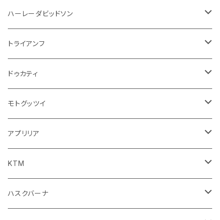
ウインカー
ドリンクホルダー
エンジン系
モーター系
ミラー
ハーレーダビッドソン
オイル系
携帯・スマホホルダー
その他
ミラー
ハンドル系
ミラー
トライアンフ
ステッカー
フロントガラス回り
ブレーキ系
足回り
ミラー
ドゥカティ
ワイパー
クラッチブレーキレバー
サスペンション
ダッシュボード
リアガラス回り
駆動系
タンク系
ミラー
モトグッツイ
キャップ
外装系
ライト系
その他
ブレーキ系
その他
ミラー
アプリリア
スポイラー系
フォグランプ
ブレーキ・クラッチレバー
シートカバー
ミラー系
フェンダー系
ブレーキ系
ミラー
KTM
ブレーキクラッチレバー
その他
足回り
足回り
フェンダー系
ブレーキ系
ミラー
ハスクバーナ