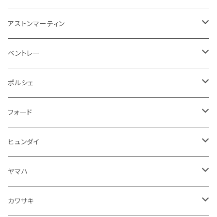
アームレスト
泥除け
ステアリング
オーディオ系
シフトレバー
ワイパー
シフトノブ
フロアマット
アストンマーティン
ステアリングホイールカバー
運転席周り
その他
その他
その他
トランクマット
フロアマット
ベントレー
修理ツール
アームレスト
ホーン
ケーブル系
冷却系
シフトノブ
フロアマット
ポルシェ
ハンドル本体
ドア回り
ラジエーター
キーホルダー
排気系
運転席周り
外装
フロアマット
フォード
ガスケット
ドア回り
グリル
収納用品
通信系
ライト系
その他
フロアマット
ヒュンダイ
アームレスト
ウインカー
灰皿・ゴミ箱
吸気系
ダッシュボード
フロアマット
ヤマハ
エアフィルター
インテリアパネル
ドア回り
電装系
カワサキ