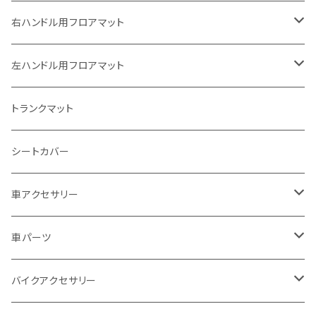
ヤマハ
右ハンドル用フロアマット
スズキ
トヨタ
左ハンドル用フロアマット
カワサキ
日産
トヨタ
トランクマット
BMW
ホンダ
日産
シートカバー
ドゥカティ - Ducati
スズキ
ホンダ
車アクセサリー
トライアンフ
マツダ
スズキ
トヨタ
車パーツ
アプリリア - APRILIA
ミツビシ
マツダ
日産
ボンネット
バイクアクセサリー