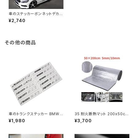
車のステッカーボンネットデカー
ルアウディ BMW メルセデス d
¥2,740
VW トヨタ日産起亜ルノー現代
シュコダオートチューニングアク
セサリーデカール
その他の商品
車のトランクステッカー BMW X
35 耐火断熱マット 200x50cm
1 E87 F48 X3 F25 E83 X4 X
音響サーマルマット 防音壁パネ
¥1,980
¥3,700
5 E70 F15 X6 E71 F16 X7 18
ル 遮音車デッドニング用
d 20d 30d 40d 50d エンブ
レム ロゴ