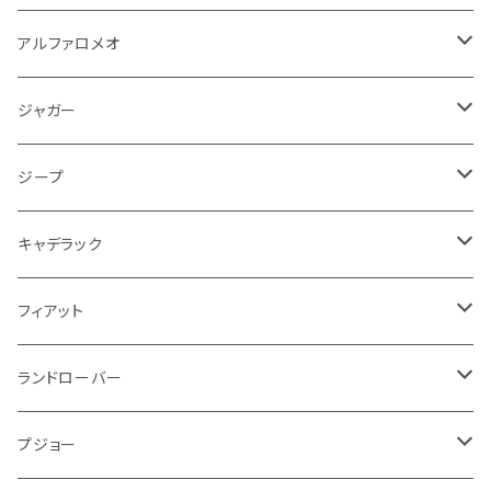
オイルフィルター
クーラント
サスペンション
アームレスト
イグニッションコイル
アルファロメオ
クライスラー
ジャガー
ミッション
インテリア系
フェンダー
バイク ブレーキクラッチレバー
リアバンパー
冷却系
ブレーキ系
その他
フロアマット
アルファロメオ
バッテリー系
クーラント
アンチロックブレーキ
ミニ
アストンマーティン
ジープ
ドライブシャフト
灰皿・ゴミ箱
ギアシフト系
バイク 収納
トランクマット
フェンダー
冷却系
運転席周り
その他
フロアマット
ジャガー
PCVバルブ
クーラント
アームレスト
シトロエン
プジョー
ランドローバー
サスペンション
ドリンクホルダー
バイク ハンドル系
タイヤ回り
ワイパー
タンク系
ワイパー
ライト系
ワイパー
フロアマット
ジープ
モーター
ドア回り
ハンドガード
泥除け
フィアット
ルノー
ロータス
マフラー
携帯・スマホホルダー
シートカバー
フロントバンパー回り
トランクマット
ケーブル系
排気系
ドア回り
フロアマット
キャデラック
エンジンガード
スロットル
ホイール
グリル
ガスケット
クライスラー
サーブ
メルセデス ベンツ
ライト系
クッション
バイク その他
ライト系
ドア回り
エンジン系
ダッシュボード
ワイパー
収納用品
フロアマット
フィアット
クーラント
ブレーキランプ
サーブ
フォード
ミニ
ドア系
ステッカー
バイク フェンダー系
タンク系
その他
タイヤ回り
キーホルダー
フロアマット
ランドローバー
その他
方向指示器
泥除け
ベントレー
ミニ
プジョー
エアコン系
足回り
ケーブル系
フロントワイパー
フロアマット
プジョー