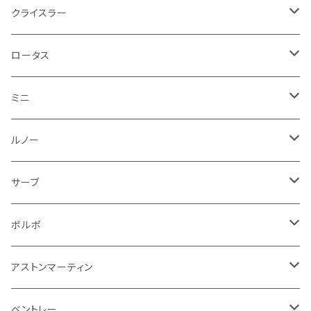
フォグランプ
サスペンション
ロータス
ロータス
ポルシェ
ブレーキ系
オイル系
バンパー回り
リアワイパー
ダッシュボード
フロアマット
クライスラー
ウインカー
ブレーキランプ
ポルシェ
マセラティ
ルノー
外装系
ライト系
トランクマット
その他
フロアマット
ロータス
フロントライト
ウインカー
ヒュンダイ
ロールスロイス
サーブ
タイヤ回り系
その他
ライト系
ライト系
フロアマット
ミニ
ナンバープレート
ホイール
ウインカー
ブレーキランプ
その他
ポルシェ
フォルクスワーゲン
ガソリンタンク
リアバンパー
ワイパー
トランクマット
フロアマット
ルノー
泥除け
ウインカー
ヒュンダイ
ボルボ
フロントワイパー
エンジン系
ミラー
ワイパー
フロアマット
サーブ
その他
シートベルト周り
リアワイパー
外装系
収納系
キーホルダー
タイヤ回り
フロアマット
ボルボ
アームレスト
泥除け
ステアリング
オーディオ系
シフトレバー
ワイパー
シフトノブ
フロアマット
アストンマーティン
ステアリングホイールカバー
運転席周り
その他
その他
その他
トランクマット
フロアマット
ベントレー