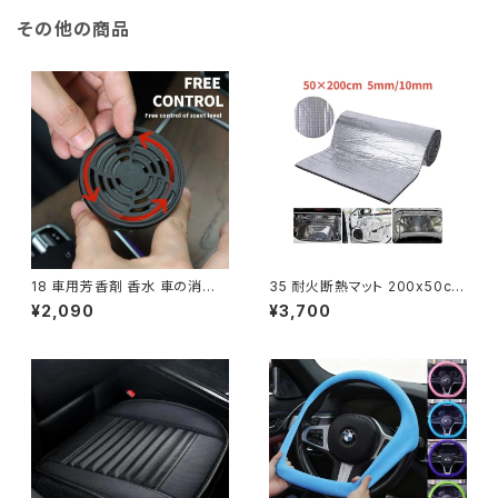
その他の商品
18 車用芳香剤 香水 車の消臭
35 耐火断熱マット 200x50cm
剤 缶入り木製ブロック 長持ちす
音響サーマルマット 防音壁パネ
¥2,090
¥3,700
る自動車用アロマセラピー 家庭
ル 遮音車デッドニング用
用