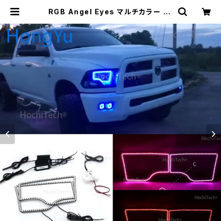
RGB Angel Eyes マルチカラー LE
D リング Turnning Light DRL 車
のヘッドライト Angel Eyes 2009
-2016 ダッジ RAM トラック | 車＆
バイクのアクセサリーやパーツの事な
ら3万点以上揃う「成幸商店」