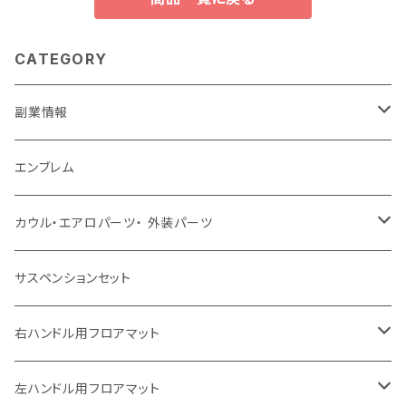
CATEGORY
副業情報
せどり
エンブレム
古着系
コンテンツビジネス
カウル・エアロパーツ・ 外装パーツ
ホンダ
サスペンションセット
ヤマハ
右ハンドル用フロアマット
スズキ
トヨタ
左ハンドル用フロアマット