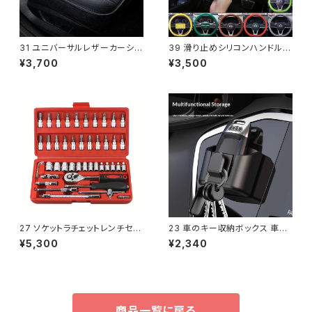
31 ユニバーサルレザーカーシー
39 滑り止めシリコンハンドルカ
トカバーインテリア自動車シート
バー 夏用通気性伸縮性ユニバ
¥3,700
¥3,500
カバーマット自動車シートカバー
ーサルフィット38cm車ハンドル
クッ
プロ
27 ソケットラチェットレンチセッ
23 車のキー収納ボックス 車用
ト、ビット、メートル規格、エクス
品用収納ボックス ダッシュボー
¥5,300
¥2,340
テンションバー付き、自動車修理
ド中央制御コンソール 高速料金
所カ
商品一覧に戻る