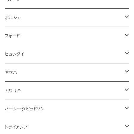
修理ツール
アームレスト
ホーン
ケーブル系
冷却系
シフトノブ
フロアマット
ポルシェ
ハンドル本体
ドア回り
ラジエーター
キーホルダー
排気系
運転席周り
外装
フロアマット
フォード
ガスケット
ドア回り
グリル
収納用品
通信系
ライト系
その他
フロアマット
ヒュンダイ
アームレスト
ウインカー
灰皿・ゴミ箱
吸気系
ダッシュボード
フロアマット
ヤマハ
エアフィルター
インテリアパネル
ドア回り
電装系
カワサキ
ウインカー
ドリンクホルダー
エンジン系
モーター系
ミラー
ハーレーダビッドソン
オイル系
携帯・スマホホルダー
その他
ミラー
ハンドル系
ミラー
トライアンフ