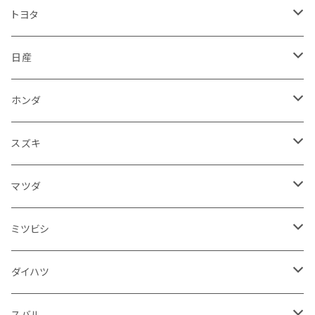
マフラー
レクサス
スバル
マツダ
バンパー
スズキ
外装
トヨタ
サイレンサー
シートカバー
アウディ
レクサス
ミツビシ
フェンダー
カワサキ
ハンドル系
フロアマット
日産
ガスケット
燃料タンクキャップ
ハンドル
BMW
アウディ
ダイハツ
サイドミラー
ハーレーダビッドソン
ブレーキ
室内アクセサリー
フロアマット
ホンダ
カウル
ホーン
ブレーキパッド
収納ケース
メルセデス・ベンツ
BMW
スバル
フロントガラス
BMW
エンジン
ワイパー
電装系
フロアマット
スズキ
メーター
ブレーキ・クラッチレバー
ダッシュボード
オルタネーター
ウインカー
フォルクスワーゲン
メルセデス・ベンツ
アルファロメオ
リアバンパー
トライアンフ
電装系
ライト系
トランクマット
運転席周り
フロアマット
マツダ
スロットルケーブル
オイルフィルター
スピードメーター
フォグランプ
ジープ
フォルクスワーゲン
アストンマーティン
バックドアガラス
ドゥカティ
足回り
ステアリング系
トランクマット
フロントガラス回り
フロアマット
ミツビシ
スロットル
バルブ系
ウインカー
サスペンション
ウォッシャージェット
ボルボ
ジープ
アウディ
トランクリッド
モトグッツイ
駆動系
シートカバー
フェンダー周り
フェンダー周り
ボンネット回り
フロアマット
ダイハツ
エンジンカバー
ホイール
クラッチ
ジャガー
ボルボ
ベントレー
ダッシュボード
アプリリア
フレーム
外装系
フロントガラス回り
運転席周り
フェンダー周り
キーホルダー
フロアマット
スバル