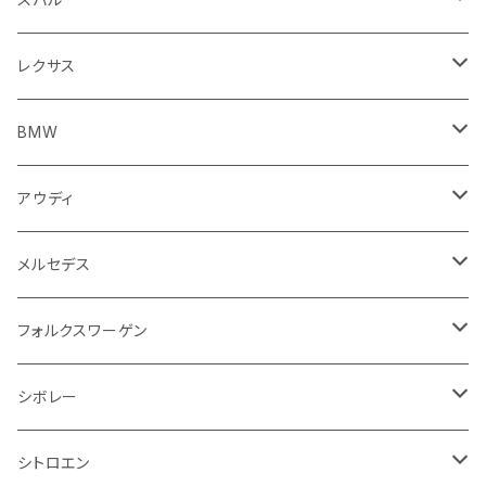
クラッチホース
アームレスト
プジョー
ジャガー
BMW
センタークラスター
KTM
ライト系
タイヤ回り系
サイドミラー
バイク 排気系
フロントガラス回り
フロントガラス回り
フロントガラス回り
フロアマット
レクサス
トランスミッション
マフラー
ワイパー
ワイパー
ランドローバー
キャデラック
キャデラック
グローブボックス
プジョー
タンク系
エンジン回り
ライト系
サイドミラー
リアガラス回り
足回り系
運転席周り
フロントガラス回り
フロアマット
BMW
スプロケット
フェンダー
ワイパー
ルノー
シボレー
シボレー
シフトレバー
ハスクバーナ
キャブレター
ミラー
エンジン系部品
バイク ハンドル系
ライト系
バンパー
足回り
その他
トランクマット
フロアマット
アウディ
サイドミラー
サスペンション
キャデラック
シトロエン
クライスラー
センターコンソール
ロイヤルエンフィールド
その他
トランクマット
スポイラー
エンジン系
インパネ周り
ライト系
足回り系
シートカバー
オーディオ系
フロアマット
メルセデス
アクセルブレーキペダル
エンジンカバー
ヘッドライト
フェンダー
アストンマーティン
アルファロメオ
シトロエン
ステアリングホイール
キムコ
ケーブル系
タンドラ
ワイパー系
足回り系
その他
トランクマット
サイドミラー
プラグ系
フロアマット
フォルクスワーゲン
オイルクーラー
ステアリング
サスペンション
イグニッションコイル
シボレー
ランドローバー
フィアット
エンジン
SYM
吸気系
バンパー
トランクマット
運転席周り
ハンドル系
ブレーキ系
リアバンパー
フロアマット
シボレー
パワーステアリング系
エンジンVベルト
ラジエーター
アームレスト
アンチロックブレーキ
フォード
フィアット
ヒュンダイ
ラジエーター
収納用品
ミラー
外装系
足回り
その他
運転席周り
その他
プラグ系
フロアマット
シトロエン