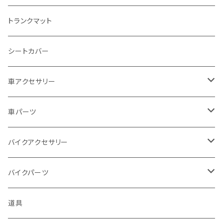
カワサキ
日産
トヨタ
トランクマット
BMW
ホンダ
日産
シートカバー
ドゥカティ - Ducati
スズキ
ホンダ
車アクセサリー
トライアンフ
マツダ
スズキ
トヨタ
車パーツ
アプリリア - APRILIA
ミツビシ
マツダ
日産
ボンネット
バイクアクセサリー
ハーレーダビッドソン - Harley-Davidson
ダイハツ
ミツビシ
ホンダ
ルーフ
ホンダ
バイクパーツ
KTM
スバル
ダイハツ
スズキ
ピラー
ヤマハ
排気系
道具