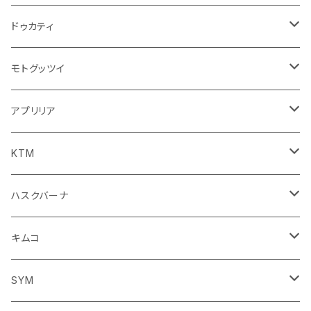
ステッカー
フロントガラス回り
ブレーキ系
足回り
ミラー
ドゥカティ
ワイパー
クラッチブレーキレバー
サスペンション
ダッシュボード
リアガラス回り
駆動系
タンク系
ミラー
モトグッツイ
キャップ
外装系
ライト系
その他
ブレーキ系
その他
ミラー
アプリリア
スポイラー系
フォグランプ
ブレーキ・クラッチレバー
シートカバー
ミラー系
フェンダー系
ブレーキ系
ミラー
KTM
ブレーキクラッチレバー
その他
足回り
足回り
フェンダー系
ブレーキ系
ミラー
ハスクバーナ
サスペンション
サスペンション
クラッチブレーキレバー
フェンダー系
ミラー
キムコ
ミラー
SYM