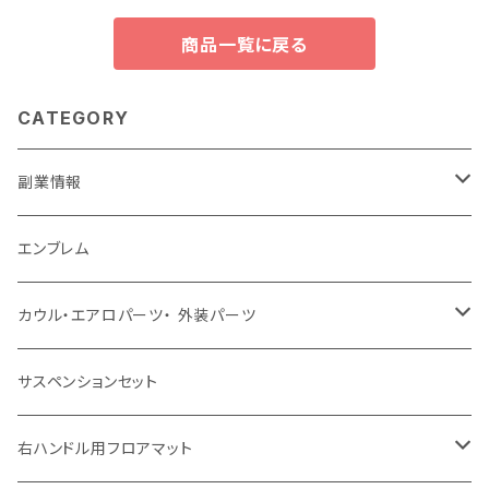
商品一覧に戻る
CATEGORY
副業情報
せどり
エンブレム
古着系
コンテンツビジネス
カウル・エアロパーツ・ 外装パーツ
ホンダ
サスペンションセット
ヤマハ
右ハンドル用フロアマット