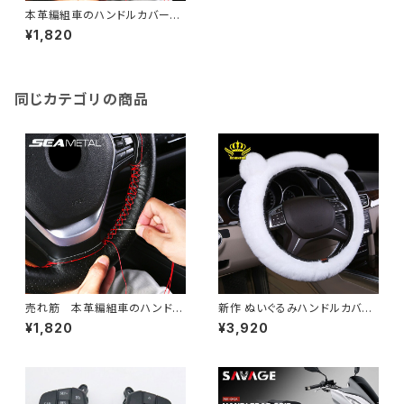
本革編組車のハンドルカバー針
付き プレミアムトップレイヤー
¥1,820
レザーステアリングカバー ユニ
バーサル 37-38 センチメート
ル自動車
同じカテゴリの商品
売れ筋 本革編組車のハンドル
新作 ぬいぐるみハンドルカバー
カバー針付き プレミアムトップレ
ユニバーサル人工毛皮車インテ
¥1,820
¥3,920
イヤー レザーステアリングカバ
リアソフトコンタブルブラックサ
ー ユニバーサル 37-38 センチ
イズ37-39cmハンドルカバー
メートル自動車