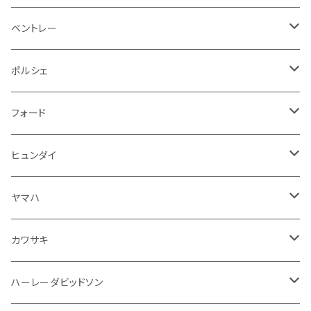
ステアリングホイールカバー
運転席周り
その他
その他
その他
トランクマット
フロアマット
ベントレー
修理ツール
アームレスト
ホーン
ケーブル系
冷却系
シフトノブ
フロアマット
ポルシェ
ハンドル本体
ドア回り
ラジエーター
キーホルダー
排気系
運転席周り
外装
フロアマット
フォード
ガスケット
ドア回り
グリル
収納用品
通信系
ライト系
その他
フロアマット
ヒュンダイ
アームレスト
ウインカー
灰皿・ゴミ箱
吸気系
ダッシュボード
フロアマット
ヤマハ
エアフィルター
インテリアパネル
ドア回り
電装系
カワサキ
ウインカー
ドリンクホルダー
エンジン系
モーター系
ミラー
ハーレーダビッドソン