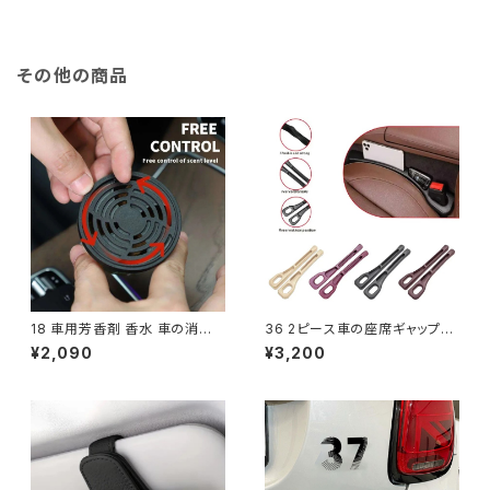
クルハンドガードプロテクターY
Bajaj Kawasaki Honda Yam
Z250YZ125 YZ65
aha Suzuki Benelli Ducati
その他の商品
18 車用芳香剤 香水 車の消臭
36 2ピース車の座席ギャップフ
剤 缶入り木製ブロック 長持ちす
ィラーオーガナイザー防水車の
¥2,090
¥3,200
る自動車用アロマセラピー 家庭
座席ギャッププラグストリップ2
用
溝シー