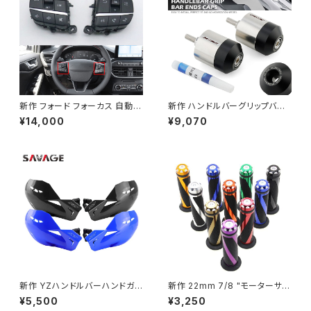
新作 フォード フォーカス 自動多
新作 ハンドルバーグリップバー
機能ステアリングホイール クル
エンドキャップYAMAHAHOND
¥14,000
¥9,070
ーズコントロールボタンスイッチ
A PCX 160150 FORZA モータ
ステアリングホイールスイッチ
ーサイクルアクセサリーステンレ
ススチール
新作 YZハンドルバーハンドガ
新作 22mm 7/8 "モーターサイ
ードF YZ250F YZ426F YZ 2
クルダートバイクラバーハンドル
¥5,500
¥3,250
50125 85 8065モーターサイ
グリップベスパKYMCODerbi