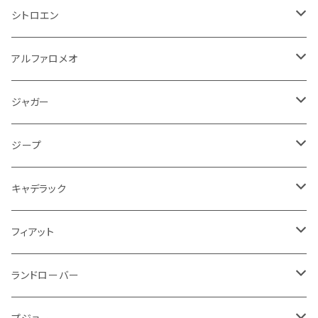
パワーステアリング系
エンジンVベルト
ラジエーター
アームレスト
アンチロックブレーキ
フォード
フィアット
ヒュンダイ
ラジエーター
収納用品
ミラー
外装系
足回り
その他
運転席周り
その他
プラグ系
フロアマット
シトロエン
オイルフィルター
クーラント
サスペンション
アームレスト
イグニッションコイル
アルファロメオ
クライスラー
ジャガー
ミッション
インテリア系
フェンダー
バイク ブレーキクラッチレバー
リアバンパー
冷却系
ブレーキ系
その他
フロアマット
アルファロメオ
バッテリー系
クーラント
アンチロックブレーキ
ミニ
アストンマーティン
ジープ
ドライブシャフト
灰皿・ゴミ箱
ギアシフト系
バイク 収納
トランクマット
フェンダー
冷却系
運転席周り
その他
フロアマット
ジャガー
PCVバルブ
クーラント
アームレスト
シトロエン
プジョー
ランドローバー
サスペンション
ドリンクホルダー
バイク ハンドル系
タイヤ回り
ワイパー
タンク系
ワイパー
ライト系
ワイパー
フロアマット
ジープ
モーター
ドア回り
ハンドガード
泥除け
フィアット
ルノー
ロータス
マフラー
携帯・スマホホルダー
シートカバー
フロントバンパー回り
トランクマット
ケーブル系
排気系
ドア回り
フロアマット
キャデラック
エンジンガード
スロットル
ホイール
グリル
ガスケット
クライスラー
サーブ
メルセデス ベンツ
ライト系
クッション
バイク その他
ライト系
ドア回り
エンジン系
ダッシュボード
ワイパー
収納用品
フロアマット
フィアット
クーラント
ブレーキランプ
サーブ
フォード
ミニ
ドア系
ステッカー
バイク フェンダー系
タンク系
その他
タイヤ回り
キーホルダー
フロアマット
ランドローバー
その他
方向指示器
泥除け
ベントレー
ミニ
プジョー
エアコン系
足回り
ケーブル系
フロントワイパー
フロアマット