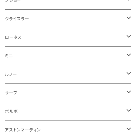
プジョー
フォグランプ
サスペンション
ロータス
ロータス
ポルシェ
ブレーキ系
オイル系
バンパー回り
リアワイパー
ダッシュボード
フロアマット
クライスラー
ウインカー
ブレーキランプ
ポルシェ
マセラティ
ルノー
外装系
ライト系
トランクマット
その他
フロアマット
ロータス
フロントライト
ウインカー
ヒュンダイ
ロールスロイス
サーブ
タイヤ回り系
その他
ライト系
ライト系
フロアマット
ミニ
ナンバープレート
ホイール
ウインカー
ブレーキランプ
その他
ポルシェ
フォルクスワーゲン
ガソリンタンク
リアバンパー
ワイパー
トランクマット
フロアマット
ルノー
泥除け
ウインカー
ヒュンダイ
ボルボ
フロントワイパー
エンジン系
ミラー
ワイパー
フロアマット
サーブ
その他
シートベルト周り
リアワイパー
外装系
収納系
キーホルダー
タイヤ回り
フロアマット
ボルボ
アームレスト
泥除け
ステアリング
オーディオ系
シフトレバー
ワイパー
シフトノブ
フロアマット
アストンマーティン