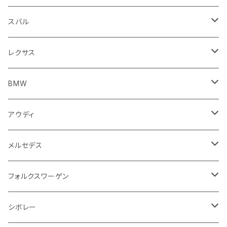
エンジンカバー
ホイール
クラッチ
ジャガー
ボルボ
ベントレー
ダッシュボード
アプリリア
フレーム
外装系
フロントガラス回り
運転席周り
フェンダー周り
キーホルダー
フロアマット
スバル
クラッチホース
アームレスト
プジョー
ジャガー
BMW
センタークラスター
KTM
ライト系
タイヤ回り系
サイドミラー
バイク 排気系
フロントガラス回り
フロントガラス回り
フロントガラス回り
フロアマット
レクサス
トランスミッション
マフラー
ワイパー
ワイパー
ランドローバー
キャデラック
キャデラック
グローブボックス
プジョー
タンク系
エンジン回り
ライト系
サイドミラー
リアガラス回り
足回り系
運転席周り
フロントガラス回り
フロアマット
BMW
スプロケット
フェンダー
ワイパー
ルノー
シボレー
シボレー
シフトレバー
ハスクバーナ
キャブレター
ミラー
エンジン系部品
バイク ハンドル系
ライト系
バンパー
足回り
その他
トランクマット
フロアマット
アウディ
サイドミラー
サスペンション
キャデラック
シトロエン
クライスラー
センターコンソール
ロイヤルエンフィールド
その他
トランクマット
スポイラー
エンジン系
インパネ周り
ライト系
足回り系
シートカバー
オーディオ系
フロアマット
メルセデス
アクセルブレーキペダル
エンジンカバー
ヘッドライト
フェンダー
アストンマーティン
アルファロメオ
シトロエン
ステアリングホイール
キムコ
ケーブル系
タンドラ
ワイパー系
足回り系
その他
トランクマット
サイドミラー
プラグ系
フロアマット
フォルクスワーゲン
オイルクーラー
ステアリング
サスペンション
イグニッションコイル
シボレー
ランドローバー
フィアット
エンジン
SYM
吸気系
バンパー
トランクマット
運転席周り
ハンドル系
ブレーキ系
リアバンパー
フロアマット
シボレー