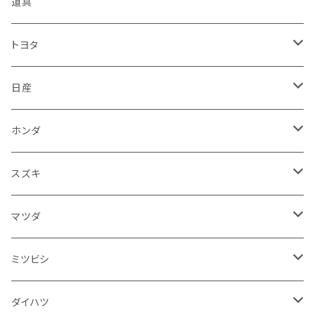
KTM
スバル
ダイハツ
スズキ
ピラー
ヤマハ
排気系
道具
マフラー
レクサス
スバル
マツダ
バンパー
スズキ
外装
トヨタ
サイレンサー
シートカバー
アウディ
レクサス
ミツビシ
フェンダー
カワサキ
ハンドル系
フロアマット
日産
ガスケット
燃料タンクキャップ
ハンドル
BMW
アウディ
ダイハツ
サイドミラー
ハーレーダビッドソン
ブレーキ
室内アクセサリー
フロアマット
ホンダ
カウル
ホーン
ブレーキパッド
収納ケース
メルセデス・ベンツ
BMW
スバル
フロントガラス
BMW
エンジン
ワイパー
電装系
フロアマット
スズキ
メーター
ブレーキ・クラッチレバー
ダッシュボード
オルタネーター
ウインカー
フォルクスワーゲン
メルセデス・ベンツ
アルファロメオ
リアバンパー
トライアンフ
電装系
ライト系
トランクマット
運転席周り
フロアマット
マツダ
スロットルケーブル
オイルフィルター
スピードメーター
フォグランプ
ジープ
フォルクスワーゲン
アストンマーティン
バックドアガラス
ドゥカティ
足回り
ステアリング系
トランクマット
フロントガラス回り
フロアマット
ミツビシ
スロットル
バルブ系
ウインカー
サスペンション
ウォッシャージェット
ボルボ
ジープ
アウディ
トランクリッド
モトグッツイ
駆動系
シートカバー
フェンダー周り
フェンダー周り
ボンネット回り
フロアマット
ダイハツ