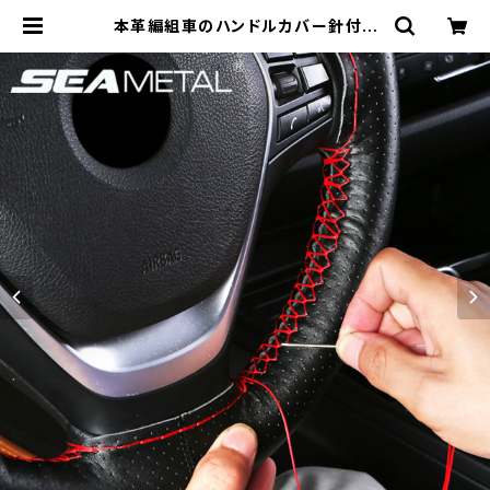
本革編組車のハンドルカバー針付き
プレミアムトップレイヤー レザーステ
アリングカバー ユニバーサル 37-38
センチメートル自動車 | 車＆バイクの
アクセサリーやパーツの事なら3万点
以上揃う「成幸商店」