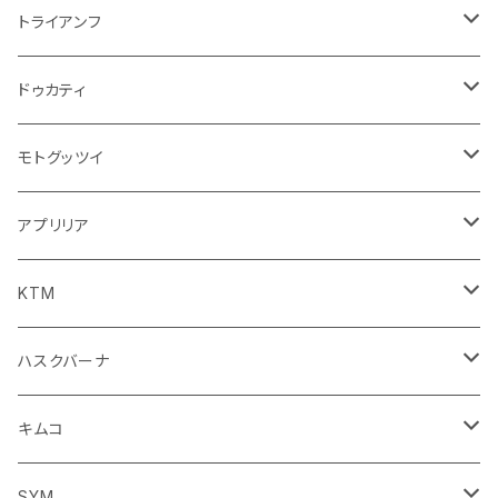
オイル系
携帯・スマホホルダー
その他
ミラー
ハンドル系
ミラー
トライアンフ
ステッカー
フロントガラス回り
ブレーキ系
足回り
ミラー
ドゥカティ
ワイパー
クラッチブレーキレバー
サスペンション
ダッシュボード
リアガラス回り
駆動系
タンク系
ミラー
モトグッツイ
キャップ
外装系
ライト系
その他
ブレーキ系
その他
ミラー
アプリリア
スポイラー系
フォグランプ
ブレーキ・クラッチレバー
シートカバー
ミラー系
フェンダー系
ブレーキ系
ミラー
KTM
ブレーキクラッチレバー
その他
足回り
足回り
フェンダー系
ブレーキ系
ミラー
ハスクバーナ
サスペンション
サスペンション
クラッチブレーキレバー
フェンダー系
ミラー
キムコ
ミラー
SYM