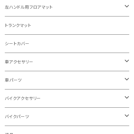
スズキ
トヨタ
左ハンドル用フロアマット
カワサキ
日産
トヨタ
トランクマット
BMW
ホンダ
日産
シートカバー
ドゥカティ - Ducati
スズキ
ホンダ
車アクセサリー
トライアンフ
マツダ
スズキ
トヨタ
車パーツ
アプリリア - APRILIA
ミツビシ
マツダ
日産
ボンネット
バイクアクセサリー
ハーレーダビッドソン - Harley-Davidson
ダイハツ
ミツビシ
ホンダ
ルーフ
ホンダ
バイクパーツ