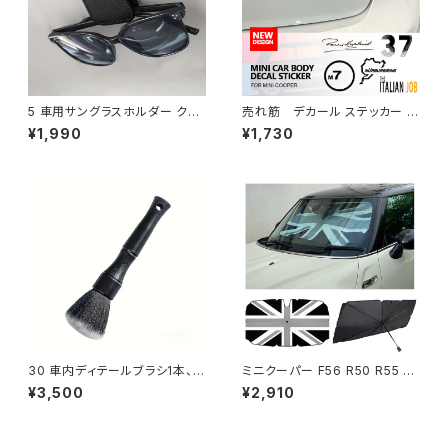
5 車用サングラスホルダー クリ
売れ筋 デカール ステッカー ミ
ップ式 収納ケース
ニ クーパー アクセサリー ユニ
¥1,990
¥1,730
オン ジャック ボディ サイド ステ
ッカー ミニ クーパー S One J
CW F54 F55 F56 R55 R56 R
60 R61
30 車内ディテールブラシ1本、柔
ミニクーパー F56 R50 R55 R5
らかい毛のクリーニングブラシ、
6 R60 R61 F54 F55 F60 同
¥3,500
¥2,910
ほこり除去ブラシ、車内クリーニ
胞折りたたみ傘車サンシェード
ン
フロントリアフロントガラスバイ
ザー