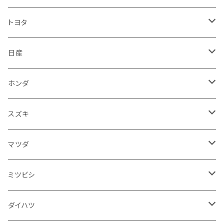
マフラー
レクサス
スバル
マツダ
バンパー
スズキ
外装
トヨタ
サイレンサー
シートカバー
アウディ
レクサス
ミツビシ
フェンダー
カワサキ
ハンドル系
フロアマット
日産
ガスケット
燃料タンクキャップ
ハンドル
BMW
アウディ
ダイハツ
サイドミラー
ハーレーダビッドソン
ブレーキ
室内アクセサリー
フロアマット
ホンダ
カウル
ホーン
ブレーキパッド
収納ケース
メルセデス・ベンツ
BMW
スバル
フロントガラス
BMW
エンジン
ワイパー
電装系
フロアマット
スズキ
メーター
ブレーキ・クラッチレバー
ダッシュボード
オルタネーター
ウインカー
フォルクスワーゲン
メルセデス・ベンツ
アルファロメオ
リアバンパー
トライアンフ
電装系
ライト系
トランクマット
運転席周り
フロアマット
マツダ
スロットルケーブル
オイルフィルター
スピードメーター
フォグランプ
ジープ
フォルクスワーゲン
アストンマーティン
バックドアガラス
ドゥカティ
足回り
ステアリング系
トランクマット
フロントガラス回り
フロアマット
ミツビシ
スロットル
バルブ系
ウインカー
サスペンション
ウォッシャージェット
ボルボ
ジープ
アウディ
トランクリッド
モトグッツイ
駆動系
シートカバー
フェンダー周り
フェンダー周り
ボンネット回り
フロアマット
ダイハツ