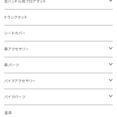
スズキ
トヨタ
左ハンドル用フロアマット
カワサキ
日産
トヨタ
トランクマット
BMW
ホンダ
日産
シートカバー
ドゥカティ - Ducati
スズキ
ホンダ
車アクセサリー
トライアンフ
マツダ
スズキ
トヨタ
車パーツ
アプリリア - APRILIA
ミツビシ
マツダ
日産
ボンネット
バイクアクセサリー
ハーレーダビッドソン - Harley-Davidson
ダイハツ
ミツビシ
ホンダ
ルーフ
ホンダ
バイクパーツ
KTM
スバル
ダイハツ
スズキ
ピラー
ヤマハ
排気系
道具