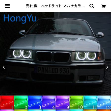
売れ筋 ヘッドライト マルチカラー
RGB LED エンジェル アイズ ハロー
リング アイ DRL RF リモート コント
ロール BMW 3 E36 1990- 2000
131mmx4 アクセサリー | 車＆バイ
クのアクセサリーやパーツの事なら3
万点以上揃う「成幸商店」