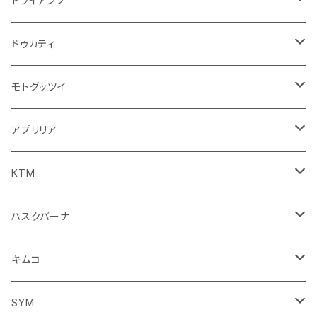
トライアンフ
ステッカー
フロントガラス回り
ブレーキ系
足回り
ミラー
ドゥカティ
ワイパー
クラッチブレーキレバー
サスペンション
ダッシュボード
リアガラス回り
駆動系
タンク系
ミラー
モトグッツイ
キャップ
外装系
ライト系
その他
ブレーキ系
その他
ミラー
アプリリア
スポイラー系
フォグランプ
ブレーキ・クラッチレバー
シートカバー
ミラー系
フェンダー系
ブレーキ系
ミラー
KTM
ブレーキクラッチレバー
その他
足回り
足回り
フェンダー系
ブレーキ系
ミラー
ハスクバーナ
サスペンション
サスペンション
クラッチブレーキレバー
フェンダー系
ミラー
キムコ
ミラー
SYM