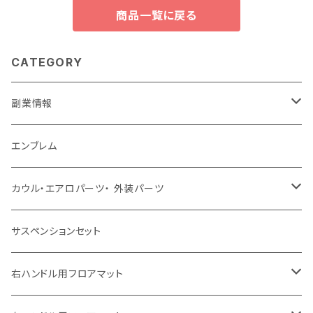
商品一覧に戻る
CATEGORY
副業情報
せどり
エンブレム
古着系
コンテンツビジネス
カウル・エアロパーツ・ 外装パーツ
ホンダ
サスペンションセット
ヤマハ
右ハンドル用フロアマット