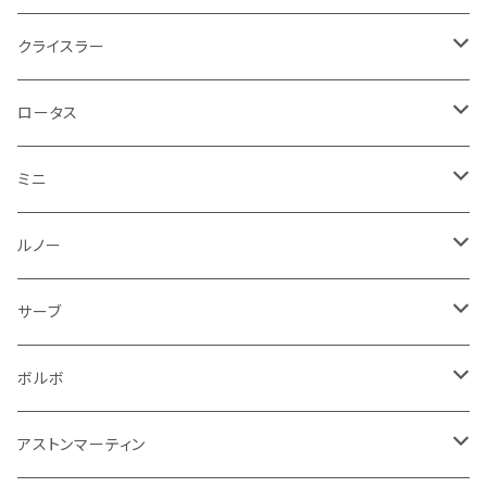
フォグランプ
サスペンション
ロータス
ロータス
ポルシェ
ブレーキ系
オイル系
バンパー回り
リアワイパー
ダッシュボード
フロアマット
クライスラー
ウインカー
ブレーキランプ
ポルシェ
マセラティ
ルノー
外装系
ライト系
トランクマット
その他
フロアマット
ロータス
フロントライト
ウインカー
ヒュンダイ
ロールスロイス
サーブ
タイヤ回り系
その他
ライト系
ライト系
フロアマット
ミニ
ナンバープレート
ホイール
ウインカー
ブレーキランプ
その他
ポルシェ
フォルクスワーゲン
ガソリンタンク
リアバンパー
ワイパー
トランクマット
フロアマット
ルノー
泥除け
ウインカー
ヒュンダイ
ボルボ
フロントワイパー
エンジン系
ミラー
ワイパー
フロアマット
サーブ
その他
シートベルト周り
リアワイパー
外装系
収納系
キーホルダー
タイヤ回り
フロアマット
ボルボ
アームレスト
泥除け
ステアリング
オーディオ系
シフトレバー
ワイパー
シフトノブ
フロアマット
アストンマーティン