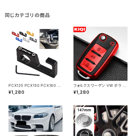
リモート コントロール BMW 3
E36 1990- 2000 131mmx4
アクセサリー
同じカテゴリの商品
PCX125 PCX150 PCX160 P
フォルクスワーゲン VW ボラ ポ
CX 125 PCX 150 ヘルメットフ
ロ ティグアン ジェッタ パサート
¥1,280
¥1,280
ック 22MM カバーフック ゴール
B5 B6 B7 ゴルフ ビートル シュ
ドダハンガー用キット
コダ 用レザー TPU キーホルダ
ーケース