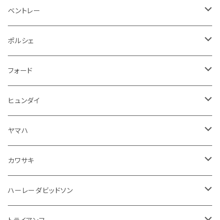
ステアリングホイールカバー
運転席周り
その他
その他
その他
トランクマット
フロアマット
ベントレー
修理ツール
アームレスト
ホーン
ケーブル系
冷却系
シフトノブ
フロアマット
ポルシェ
ハンドル本体
ドア回り
ラジエーター
キーホルダー
排気系
運転席周り
外装
フロアマット
フォード
ガスケット
ドア回り
グリル
収納用品
通信系
ライト系
その他
フロアマット
ヒュンダイ
アームレスト
ウインカー
灰皿・ゴミ箱
吸気系
ダッシュボード
フロアマット
ヤマハ
エアフィルター
インテリアパネル
ドア回り
電装系
カワサキ
ウインカー
ドリンクホルダー
エンジン系
モーター系
ミラー
ハーレーダビッドソン
オイル系
携帯・スマホホルダー
その他
ミラー
ハンドル系
ミラー