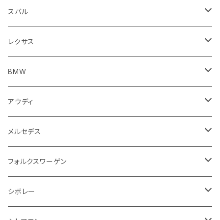
エンジンカバー
ホイール
クラッチ
ジャガー
ボルボ
ベントレー
ダッシュボード
アプリリア
フレーム
外装系
フロントガラス回り
運転席周り
フェンダー周り
キーホルダー
フロアマット
スバル
クラッチホース
アームレスト
プジョー
ジャガー
BMW
センタークラスター
KTM
ライト系
タイヤ回り系
サイドミラー
バイク 排気系
フロントガラス回り
フロントガラス回り
フロントガラス回り
フロアマット
レクサス
トランスミッション
マフラー
ワイパー
ワイパー
ランドローバー
キャデラック
キャデラック
グローブボックス
プジョー
タンク系
エンジン回り
ライト系
サイドミラー
リアガラス回り
足回り系
運転席周り
フロントガラス回り
フロアマット
BMW
スプロケット
フェンダー
ワイパー
ルノー
シボレー
シボレー
シフトレバー
ハスクバーナ
キャブレター
ミラー
エンジン系部品
バイク ハンドル系
ライト系
バンパー
足回り
その他
トランクマット
フロアマット
アウディ
サイドミラー
サスペンション
キャデラック
シトロエン
クライスラー
センターコンソール
ロイヤルエンフィールド
その他
トランクマット
スポイラー
エンジン系
インパネ周り
ライト系
足回り系
シートカバー
オーディオ系
フロアマット
メルセデス
アクセルブレーキペダル
エンジンカバー
ヘッドライト
フェンダー
アストンマーティン
アルファロメオ
シトロエン
ステアリングホイール
キムコ
ケーブル系
タンドラ
ワイパー系
足回り系
その他
トランクマット
サイドミラー
プラグ系
フロアマット
フォルクスワーゲン
オイルクーラー
ステアリング
サスペンション
イグニッションコイル
シボレー
ランドローバー
フィアット
エンジン
SYM
吸気系
バンパー
トランクマット
運転席周り
ハンドル系
ブレーキ系
リアバンパー
フロアマット
シボレー
パワーステアリング系
エンジンVベルト
ラジエーター
アームレスト
アンチロックブレーキ