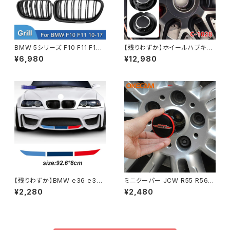
BMW 5シリーズ F10 F11 F18
【残りわずか】ホイールハブキャ
520i 523i 525i 530i 2010-2
ップ ロゴエンブレム メルセデス
¥6,980
¥12,980
017用レーシンググリル 車のフ
ベンツ AMG G350 G500 G6
ロントバンパー キドニーグリル
3 G65 S680 GLS600 147m
m C-1028 17028 4個
【残りわずか】BMW e36 e39
ミニクーパー JCW R55 R56 R
e46 e60 e61 e64 e70 e71
57 R58 R59 R60 R61 F54 F
¥2,280
¥2,480
e85 e87 e90 e83 f10 f20 f
55 F56 F57 F60用 車のホイ
21など フロント・リアセットのバ
ールハブキャップ 54mm 56m
ンパー 3カラーステッカー
m 選択 4個/セット