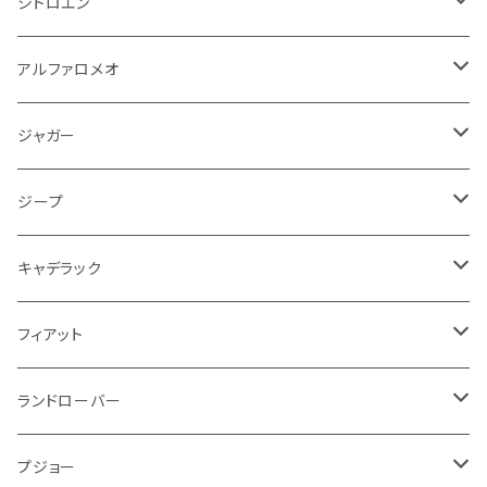
フォード
フィアット
ヒュンダイ
ラジエーター
収納用品
ミラー
外装系
足回り
その他
運転席周り
その他
プラグ系
フロアマット
シトロエン
オイルフィルター
クーラント
サスペンション
アームレスト
イグニッションコイル
アルファロメオ
クライスラー
ジャガー
ミッション
インテリア系
フェンダー
バイク ブレーキクラッチレバー
リアバンパー
冷却系
ブレーキ系
その他
フロアマット
アルファロメオ
バッテリー系
クーラント
アンチロックブレーキ
ミニ
アストンマーティン
ジープ
ドライブシャフト
灰皿・ゴミ箱
ギアシフト系
バイク 収納
トランクマット
フェンダー
冷却系
運転席周り
その他
フロアマット
ジャガー
PCVバルブ
クーラント
アームレスト
シトロエン
プジョー
ランドローバー
サスペンション
ドリンクホルダー
バイク ハンドル系
タイヤ回り
ワイパー
タンク系
ワイパー
ライト系
ワイパー
フロアマット
ジープ
モーター
ドア回り
ハンドガード
泥除け
フィアット
ルノー
ロータス
マフラー
携帯・スマホホルダー
シートカバー
フロントバンパー回り
トランクマット
ケーブル系
排気系
ドア回り
フロアマット
キャデラック
エンジンガード
スロットル
ホイール
グリル
ガスケット
クライスラー
サーブ
メルセデス ベンツ
ライト系
クッション
バイク その他
ライト系
ドア回り
エンジン系
ダッシュボード
ワイパー
収納用品
フロアマット
フィアット
クーラント
ブレーキランプ
サーブ
フォード
ミニ
ドア系
ステッカー
バイク フェンダー系
タンク系
その他
タイヤ回り
キーホルダー
フロアマット
ランドローバー
その他
方向指示器
泥除け
ベントレー
ミニ
プジョー
エアコン系
足回り
ケーブル系
フロントワイパー
フロアマット
プジョー