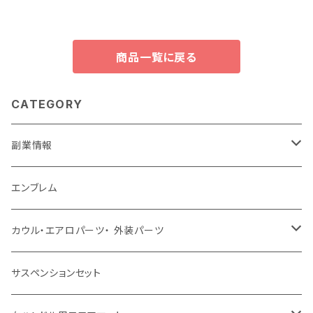
コダ 用レザー TPU キーホルダ
ロントバンパー キドニーグリル
ーケース
商品一覧に戻る
CATEGORY
副業情報
せどり
エンブレム
古着系
コンテンツビジネス
カウル・エアロパーツ・ 外装パーツ
ホンダ
サスペンションセット