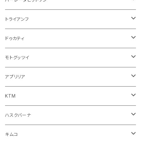
オイル系
携帯・スマホホルダー
その他
ミラー
ハンドル系
ミラー
トライアンフ
ステッカー
フロントガラス回り
ブレーキ系
足回り
ミラー
ドゥカティ
ワイパー
クラッチブレーキレバー
サスペンション
ダッシュボード
リアガラス回り
駆動系
タンク系
ミラー
モトグッツイ
キャップ
外装系
ライト系
その他
ブレーキ系
その他
ミラー
アプリリア
スポイラー系
フォグランプ
ブレーキ・クラッチレバー
シートカバー
ミラー系
フェンダー系
ブレーキ系
ミラー
KTM
ブレーキクラッチレバー
その他
足回り
足回り
フェンダー系
ブレーキ系
ミラー
ハスクバーナ
サスペンション
サスペンション
クラッチブレーキレバー
フェンダー系
ミラー
キムコ