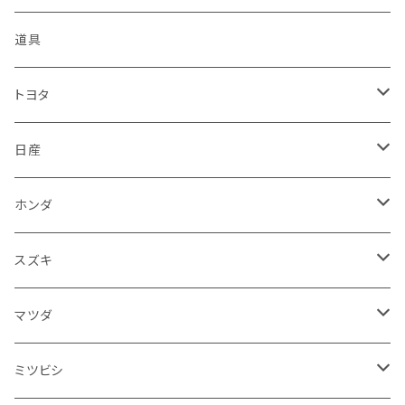
KTM
スバル
ダイハツ
スズキ
ピラー
ヤマハ
排気系
道具
マフラー
レクサス
スバル
マツダ
バンパー
スズキ
外装
トヨタ
サイレンサー
シートカバー
アウディ
レクサス
ミツビシ
フェンダー
カワサキ
ハンドル系
フロアマット
日産
ガスケット
燃料タンクキャップ
ハンドル
BMW
アウディ
ダイハツ
サイドミラー
ハーレーダビッドソン
ブレーキ
室内アクセサリー
フロアマット
ホンダ
カウル
ホーン
ブレーキパッド
収納ケース
メルセデス・ベンツ
BMW
スバル
フロントガラス
BMW
エンジン
ワイパー
電装系
フロアマット
スズキ
メーター
ブレーキ・クラッチレバー
ダッシュボード
オルタネーター
ウインカー
フォルクスワーゲン
メルセデス・ベンツ
アルファロメオ
リアバンパー
トライアンフ
電装系
ライト系
トランクマット
運転席周り
フロアマット
マツダ
スロットルケーブル
オイルフィルター
スピードメーター
フォグランプ
ジープ
フォルクスワーゲン
アストンマーティン
バックドアガラス
ドゥカティ
足回り
ステアリング系
トランクマット
フロントガラス回り
フロアマット
ミツビシ