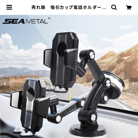
売れ筋 吸引カップ電話ホルダー車
のフロント ガラス/ダッシュ ボード ユ
ニバーサル重力電話マウント iPhon
e サムスン Xiaomi Huawei | 車＆
バイクのアクセサリーやパーツの事な
ら3万点以上揃う「成幸商店」