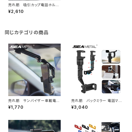
売れ筋 吸引カップ電話ホルダ
ー車のフロント ガラス/ダッシュ
¥2,610
ボード ユニバーサル重力電話マ
ウント iPhone サムスン Xiao
mi Huawei
同じカテゴリの商品
売れ筋 サンバイザー車載電話
売れ筋 バックミラー 電話マウ
ホルダー柔軟な 360 度調節可
ント 車載電話ホルダークリップ
¥1,770
¥3,040
能なスマートフォン マウント安
携帯電話ホルダー 自動スマート
定したスタンド 4-7 インチ携帯
フォンスタンド iPhone Samsu
電話カー アクセサリー
ng Xiaomi Huawei