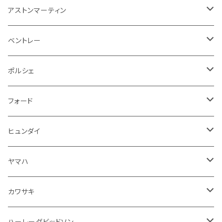
アームレスト
泥除け
ステアリング
オーディオ系
シフトレバー
ワイパー
シフトノブ
フロアマット
アストンマーティン
ステアリングホイールカバー
運転席周り
その他
その他
その他
トランクマット
フロアマット
ベントレー
修理ツール
アームレスト
ホーン
ケーブル系
冷却系
シフトノブ
フロアマット
ポルシェ
ハンドル本体
ドア回り
ラジエーター
キーホルダー
排気系
運転席周り
外装
フロアマット
フォード
ガスケット
ドア回り
グリル
収納用品
通信系
ライト系
その他
フロアマット
ヒュンダイ
アームレスト
ウインカー
灰皿・ゴミ箱
吸気系
ダッシュボード
フロアマット
ヤマハ
エアフィルター
インテリアパネル
ドア回り
電装系
カワサキ
ウインカー
ドリンクホルダー
エンジン系
モーター系
ミラー
ハーレーダビッドソン