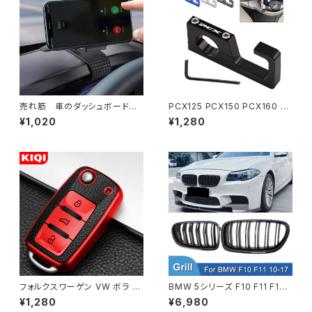
売れ筋 車のダッシュボードマ
PCX125 PCX150 PCX160 P
ウント電話ホルダースタンドクリ
CX 125 PCX 150 ヘルメットフ
¥1,020
¥1,280
ップユニバーサル携帯電話 GPS
ック 22MM カバーフック ゴール
サポートクリップブラケット回転
ドダハンガー用キット
式 Xiaomi Samsung Iphone
フォルクスワーゲン VW ボラ ポ
BMW 5シリーズ F10 F11 F18
ロ ティグアン ジェッタ パサート
520i 523i 525i 530i 2010-2
¥1,280
¥6,980
B5 B6 B7 ゴルフ ビートル シュ
017用レーシンググリル 車のフ