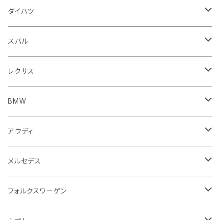
スロットル
バルブ系
ウインカー
サスペンション
ウォッシャージェット
ボルボ
ジープ
アウディ
トランクリッド
モトグッツイ
駆動系
シートカバー
フェンダー周り
フェンダー周り
ボンネット回り
フロアマット
ダイハツ
エンジンカバー
ホイール
クラッチ
ジャガー
ボルボ
ベントレー
ダッシュボード
アプリリア
フレーム
外装系
フロントガラス回り
運転席周り
フェンダー周り
キーホルダー
フロアマット
スバル
クラッチホース
アームレスト
プジョー
ジャガー
BMW
センタークラスター
KTM
ライト系
タイヤ回り系
サイドミラー
バイク 排気系
フロントガラス回り
フロントガラス回り
フロントガラス回り
フロアマット
レクサス
トランスミッション
マフラー
ワイパー
ワイパー
ランドローバー
キャデラック
キャデラック
グローブボックス
プジョー
タンク系
エンジン回り
ライト系
サイドミラー
リアガラス回り
足回り系
運転席周り
フロントガラス回り
フロアマット
BMW
スプロケット
フェンダー
ワイパー
ルノー
シボレー
シボレー
シフトレバー
ハスクバーナ
キャブレター
ミラー
エンジン系部品
バイク ハンドル系
ライト系
バンパー
足回り
その他
トランクマット
フロアマット
アウディ
サイドミラー
サスペンション
キャデラック
シトロエン
クライスラー
センターコンソール
ロイヤルエンフィールド
その他
トランクマット
スポイラー
エンジン系
インパネ周り
ライト系
足回り系
シートカバー
オーディオ系
フロアマット
メルセデス
アクセルブレーキペダル
エンジンカバー
ヘッドライト
フェンダー
アストンマーティン
アルファロメオ
シトロエン
ステアリングホイール
キムコ
ケーブル系
タンドラ
ワイパー系
足回り系
その他
トランクマット
サイドミラー
プラグ系
フロアマット
フォルクスワーゲン
オイルクーラー
ステアリング
サスペンション
イグニッションコイル