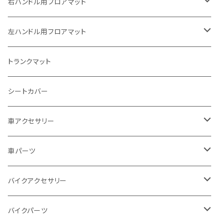
ヤマハ
右ハンドル用フロアマット
スズキ
トヨタ
左ハンドル用フロアマット
カワサキ
日産
トヨタ
トランクマット
BMW
ホンダ
日産
シートカバー
ドゥカティ - Ducati
スズキ
ホンダ
車アクセサリー
トライアンフ
マツダ
スズキ
トヨタ
車パーツ
アプリリア - APRILIA
ミツビシ
マツダ
日産
ボンネット
バイクアクセサリー
ハーレーダビッドソン - Harley-Davidson
ダイハツ
ミツビシ
ホンダ
ルーフ
ホンダ
バイクパーツ