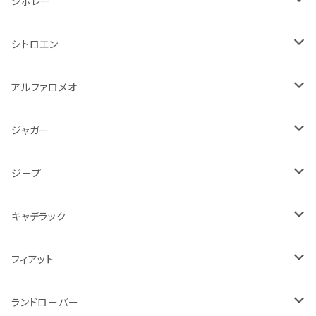
シボレー
ランドローバー
フィアット
エンジン
SYM
吸気系
バンパー
トランクマット
運転席周り
ハンドル系
ブレーキ系
リアバンパー
フロアマット
シボレー
パワーステアリング系
エンジンVベルト
ラジエーター
アームレスト
アンチロックブレーキ
フォード
フィアット
ヒュンダイ
ラジエーター
収納用品
ミラー
外装系
足回り
その他
運転席周り
その他
プラグ系
フロアマット
シトロエン
オイルフィルター
クーラント
サスペンション
アームレスト
イグニッションコイル
アルファロメオ
クライスラー
ジャガー
ミッション
インテリア系
フェンダー
バイク ブレーキクラッチレバー
リアバンパー
冷却系
ブレーキ系
その他
フロアマット
アルファロメオ
バッテリー系
クーラント
アンチロックブレーキ
ミニ
アストンマーティン
ジープ
ドライブシャフト
灰皿・ゴミ箱
ギアシフト系
バイク 収納
トランクマット
フェンダー
冷却系
運転席周り
その他
フロアマット
ジャガー
PCVバルブ
クーラント
アームレスト
シトロエン
プジョー
ランドローバー
サスペンション
ドリンクホルダー
バイク ハンドル系
タイヤ回り
ワイパー
タンク系
ワイパー
ライト系
ワイパー
フロアマット
ジープ
モーター
ドア回り
ハンドガード
泥除け
フィアット
ルノー
ロータス
マフラー
携帯・スマホホルダー
シートカバー
フロントバンパー回り
トランクマット
ケーブル系
排気系
ドア回り
フロアマット
キャデラック
エンジンガード
スロットル
ホイール
グリル
ガスケット
クライスラー
サーブ
メルセデス ベンツ
ライト系
クッション
バイク その他
ライト系
ドア回り
エンジン系
ダッシュボード
ワイパー
収納用品
フロアマット
フィアット
クーラント
ブレーキランプ
サーブ
フォード
ミニ
ドア系
ステッカー
バイク フェンダー系
タンク系
その他
タイヤ回り
キーホルダー
フロアマット
ランドローバー