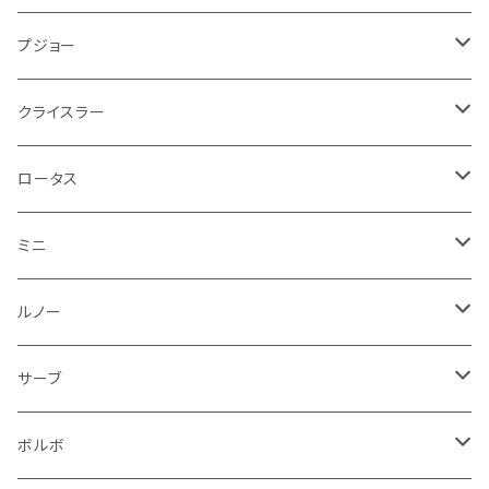
その他
方向指示器
泥除け
ベントレー
ミニ
プジョー
エアコン系
足回り
ケーブル系
フロントワイパー
フロアマット
プジョー
フォグランプ
サスペンション
ロータス
ロータス
ポルシェ
ブレーキ系
オイル系
バンパー回り
リアワイパー
ダッシュボード
フロアマット
クライスラー
ウインカー
ブレーキランプ
ポルシェ
マセラティ
ルノー
外装系
ライト系
トランクマット
その他
フロアマット
ロータス
フロントライト
ウインカー
ヒュンダイ
ロールスロイス
サーブ
タイヤ回り系
その他
ライト系
ライト系
フロアマット
ミニ
ナンバープレート
ホイール
ウインカー
ブレーキランプ
その他
ポルシェ
フォルクスワーゲン
ガソリンタンク
リアバンパー
ワイパー
トランクマット
フロアマット
ルノー
泥除け
ウインカー
ヒュンダイ
ボルボ
フロントワイパー
エンジン系
ミラー
ワイパー
フロアマット
サーブ
その他
シートベルト周り
リアワイパー
外装系
収納系
キーホルダー
タイヤ回り
フロアマット
ボルボ