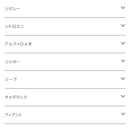
オイルクーラー
ステアリング
サスペンション
イグニッションコイル
シボレー
ランドローバー
フィアット
エンジン
SYM
吸気系
バンパー
トランクマット
運転席周り
ハンドル系
ブレーキ系
リアバンパー
フロアマット
シボレー
パワーステアリング系
エンジンVベルト
ラジエーター
アームレスト
アンチロックブレーキ
フォード
フィアット
ヒュンダイ
ラジエーター
収納用品
ミラー
外装系
足回り
その他
運転席周り
その他
プラグ系
フロアマット
シトロエン
オイルフィルター
クーラント
サスペンション
アームレスト
イグニッションコイル
アルファロメオ
クライスラー
ジャガー
ミッション
インテリア系
フェンダー
バイク ブレーキクラッチレバー
リアバンパー
冷却系
ブレーキ系
その他
フロアマット
アルファロメオ
バッテリー系
クーラント
アンチロックブレーキ
ミニ
アストンマーティン
ジープ
ドライブシャフト
灰皿・ゴミ箱
ギアシフト系
バイク 収納
トランクマット
フェンダー
冷却系
運転席周り
その他
フロアマット
ジャガー
PCVバルブ
クーラント
アームレスト
シトロエン
プジョー
ランドローバー
サスペンション
ドリンクホルダー
バイク ハンドル系
タイヤ回り
ワイパー
タンク系
ワイパー
ライト系
ワイパー
フロアマット
ジープ
モーター
ドア回り
ハンドガード
泥除け
フィアット
ルノー
ロータス
マフラー
携帯・スマホホルダー
シートカバー
フロントバンパー回り
トランクマット
ケーブル系
排気系
ドア回り
フロアマット
キャデラック
エンジンガード
スロットル
ホイール
グリル
ガスケット
クライスラー
サーブ
メルセデス ベンツ
ライト系
クッション
バイク その他
ライト系
ドア回り
エンジン系
ダッシュボード
ワイパー
収納用品
フロアマット
フィアット
クーラント