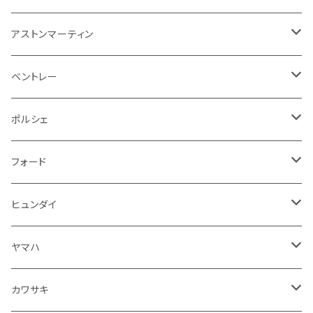
アームレスト
泥除け
ステアリング
オーディオ系
シフトレバー
ワイパー
シフトノブ
フロアマット
アストンマーティン
ステアリングホイールカバー
運転席周り
その他
その他
その他
トランクマット
フロアマット
ベントレー
修理ツール
アームレスト
ホーン
ケーブル系
冷却系
シフトノブ
フロアマット
ポルシェ
ハンドル本体
ドア回り
ラジエーター
キーホルダー
排気系
運転席周り
外装
フロアマット
フォード
ガスケット
ドア回り
グリル
収納用品
通信系
ライト系
その他
フロアマット
ヒュンダイ
アームレスト
ウインカー
灰皿・ゴミ箱
吸気系
ダッシュボード
フロアマット
ヤマハ
エアフィルター
インテリアパネル
ドア回り
電装系
カワサキ