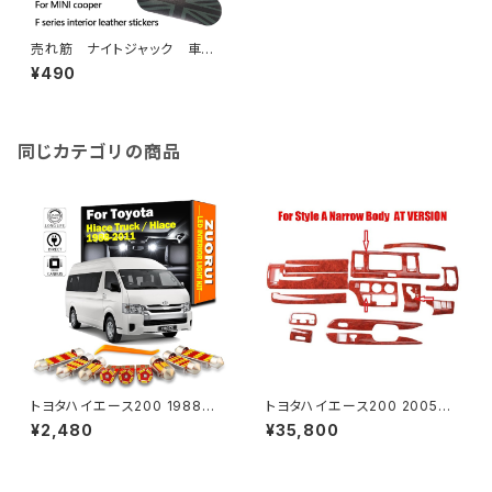
売れ筋 ナイトジャック 車の
インテリアステッカーミニクーパ
¥490
ー F56 F54 F55 F57 F60 ミ
ニクーパーステッカーアクセサリ
ー
同じカテゴリの商品
トヨタハイエース200 1988～2
トヨタハイエース200 2005～2
010 2011 LED車の電球 車内照
013 右ハンドル用 インサイドパ
¥2,480
¥35,800
明キット トヨタハイエース トラッ
ネル 木目調 茶 センターコンソ
ク用ドームライトキット エラーな
ールステッカー 車の装飾 カバー
し
高光沢 インテリアデザイン