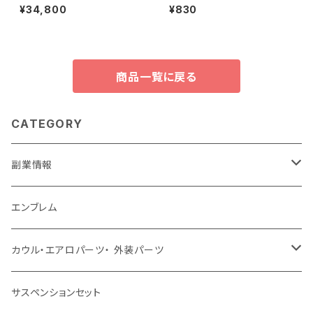
013 右ハンドル用 インサイドパ
ストップスイッチ 保護装飾ステッ
¥34,800
¥830
ネル グロスブラックスタイル 車
カー スバルインプレッサ WRX
の装飾 カバー 高光沢 黒 インテ
エステル アウトバック STI レガ
リアデザイン
シー XV カーアクセサリー
商品一覧に戻る
CATEGORY
副業情報
せどり
エンブレム
古着系
コンテンツビジネス
カウル・エアロパーツ・ 外装パーツ
ホンダ
サスペンションセット