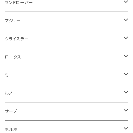
ブレーキランプ
サーブ
フォード
ミニ
ドア系
ステッカー
バイク フェンダー系
タンク系
その他
タイヤ回り
キーホルダー
フロアマット
ランドローバー
その他
方向指示器
泥除け
ベントレー
ミニ
プジョー
エアコン系
足回り
ケーブル系
フロントワイパー
フロアマット
プジョー
フォグランプ
サスペンション
ロータス
ロータス
ポルシェ
ブレーキ系
オイル系
バンパー回り
リアワイパー
ダッシュボード
フロアマット
クライスラー
ウインカー
ブレーキランプ
ポルシェ
マセラティ
ルノー
外装系
ライト系
トランクマット
その他
フロアマット
ロータス
フロントライト
ウインカー
ヒュンダイ
ロールスロイス
サーブ
タイヤ回り系
その他
ライト系
ライト系
フロアマット
ミニ
ナンバープレート
ホイール
ウインカー
ブレーキランプ
その他
ポルシェ
フォルクスワーゲン
ガソリンタンク
リアバンパー
ワイパー
トランクマット
フロアマット
ルノー
泥除け
ウインカー
ヒュンダイ
ボルボ
フロントワイパー
エンジン系
ミラー
ワイパー
フロアマット
サーブ
その他
シートベルト周り
リアワイパー
外装系
収納系
キーホルダー
タイヤ回り
フロアマット
ボルボ