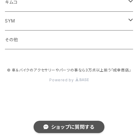
サスペンション
サスペンション
クラッチブレーキレバー
フェンダー系
ミラー
キムコ
ミラー
SYM
ミラー
その他
© 車＆バイクのアクセサリーやパーツの事なら3万点以上揃う「成幸商店」
Powered by
ショップに質問する