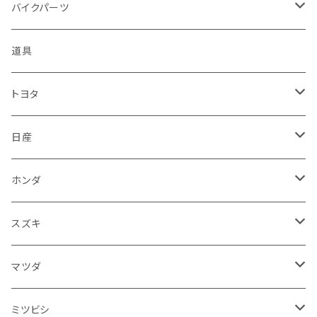
ハーレーダビッドソン - Harley-Davidson
ダイハツ
ミツビシ
ホンダ
ルーフ
ホンダ
バイクパーツ
KTM
スバル
ダイハツ
スズキ
ピラー
ヤマハ
排気系
道具
マフラー
レクサス
スバル
マツダ
バンパー
スズキ
外装
トヨタ
サイレンサー
シートカバー
アウディ
レクサス
ミツビシ
フェンダー
カワサキ
ハンドル系
フロアマット
日産
ガスケット
燃料タンクキャップ
ハンドル
BMW
アウディ
ダイハツ
サイドミラー
ハーレーダビッドソン
ブレーキ
室内アクセサリー
フロアマット
ホンダ
カウル
ホーン
ブレーキパッド
収納ケース
メルセデス・ベンツ
BMW
スバル
フロントガラス
BMW
エンジン
ワイパー
電装系
フロアマット
スズキ
メーター
ブレーキ・クラッチレバー
ダッシュボード
オルタネーター
ウインカー
フォルクスワーゲン
メルセデス・ベンツ
アルファロメオ
リアバンパー
トライアンフ
電装系
ライト系
トランクマット
運転席周り
フロアマット
マツダ
スロットルケーブル
オイルフィルター
スピードメーター
フォグランプ
ジープ
フォルクスワーゲン
アストンマーティン
バックドアガラス
ドゥカティ
足回り
ステアリング系
トランクマット
フロントガラス回り
フロアマット
ミツビシ