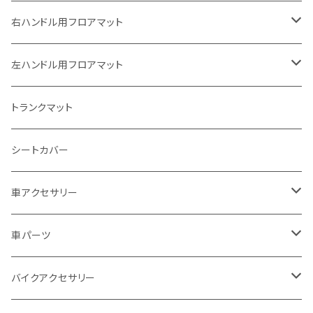
ヤマハ
右ハンドル用フロアマット
スズキ
トヨタ
左ハンドル用フロアマット
カワサキ
日産
トヨタ
トランクマット
BMW
ホンダ
日産
シートカバー
ドゥカティ - Ducati
スズキ
ホンダ
車アクセサリー
トライアンフ
マツダ
スズキ
トヨタ
車パーツ
アプリリア - APRILIA
ミツビシ
マツダ
日産
ボンネット
バイクアクセサリー