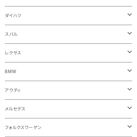
スロットル
バルブ系
ウインカー
サスペンション
ウォッシャージェット
ボルボ
ジープ
アウディ
トランクリッド
モトグッツイ
駆動系
シートカバー
フェンダー周り
フェンダー周り
ボンネット回り
フロアマット
ダイハツ
エンジンカバー
ホイール
クラッチ
ジャガー
ボルボ
ベントレー
ダッシュボード
アプリリア
フレーム
外装系
フロントガラス回り
運転席周り
フェンダー周り
キーホルダー
フロアマット
スバル
クラッチホース
アームレスト
プジョー
ジャガー
BMW
センタークラスター
KTM
ライト系
タイヤ回り系
サイドミラー
バイク 排気系
フロントガラス回り
フロントガラス回り
フロントガラス回り
フロアマット
レクサス
トランスミッション
マフラー
ワイパー
ワイパー
ランドローバー
キャデラック
キャデラック
グローブボックス
プジョー
タンク系
エンジン回り
ライト系
サイドミラー
リアガラス回り
足回り系
運転席周り
フロントガラス回り
フロアマット
BMW
スプロケット
フェンダー
ワイパー
ルノー
シボレー
シボレー
シフトレバー
ハスクバーナ
キャブレター
ミラー
エンジン系部品
バイク ハンドル系
ライト系
バンパー
足回り
その他
トランクマット
フロアマット
アウディ
サイドミラー
サスペンション
キャデラック
シトロエン
クライスラー
センターコンソール
ロイヤルエンフィールド
その他
トランクマット
スポイラー
エンジン系
インパネ周り
ライト系
足回り系
シートカバー
オーディオ系
フロアマット
メルセデス
アクセルブレーキペダル
エンジンカバー
ヘッドライト
フェンダー
アストンマーティン
アルファロメオ
シトロエン
ステアリングホイール
キムコ
ケーブル系
タンドラ
ワイパー系
足回り系
その他
トランクマット
サイドミラー
プラグ系
フロアマット
フォルクスワーゲン