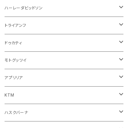
ウインカー
ドリンクホルダー
エンジン系
モーター系
ミラー
ハーレーダビッドソン
オイル系
携帯・スマホホルダー
その他
ミラー
ハンドル系
ミラー
トライアンフ
ステッカー
フロントガラス回り
ブレーキ系
足回り
ミラー
ドゥカティ
ワイパー
クラッチブレーキレバー
サスペンション
ダッシュボード
リアガラス回り
駆動系
タンク系
ミラー
モトグッツイ
キャップ
外装系
ライト系
その他
ブレーキ系
その他
ミラー
アプリリア
スポイラー系
フォグランプ
ブレーキ・クラッチレバー
シートカバー
ミラー系
フェンダー系
ブレーキ系
ミラー
KTM
ブレーキクラッチレバー
その他
足回り
足回り
フェンダー系
ブレーキ系
ミラー
ハスクバーナ