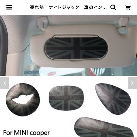
売れ筋 ナイトジャック 車のインテ
リアステッカーミニクーパー F56 F5
4 F55 F57 F60 ミニクーパーステッ
カーアクセサリー | 車＆バイクのアク
セサリーやパーツの事なら3万点以上
揃う「成幸商店」