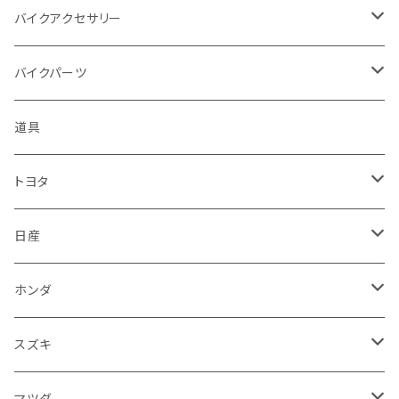
アプリリア - APRILIA
ミツビシ
マツダ
日産
ボンネット
バイクアクセサリー
ハーレーダビッドソン - Harley-Davidson
ダイハツ
ミツビシ
ホンダ
ルーフ
ホンダ
バイクパーツ
KTM
スバル
ダイハツ
スズキ
ピラー
ヤマハ
排気系
道具
マフラー
レクサス
スバル
マツダ
バンパー
スズキ
外装
トヨタ
サイレンサー
シートカバー
アウディ
レクサス
ミツビシ
フェンダー
カワサキ
ハンドル系
フロアマット
日産
ガスケット
燃料タンクキャップ
ハンドル
BMW
アウディ
ダイハツ
サイドミラー
ハーレーダビッドソン
ブレーキ
室内アクセサリー
フロアマット
ホンダ
カウル
ホーン
ブレーキパッド
収納ケース
メルセデス・ベンツ
BMW
スバル
フロントガラス
BMW
エンジン
ワイパー
電装系
フロアマット
スズキ
メーター
ブレーキ・クラッチレバー
ダッシュボード
オルタネーター
ウインカー
フォルクスワーゲン
メルセデス・ベンツ
アルファロメオ
リアバンパー
トライアンフ
電装系
ライト系
トランクマット
運転席周り
フロアマット
マツダ