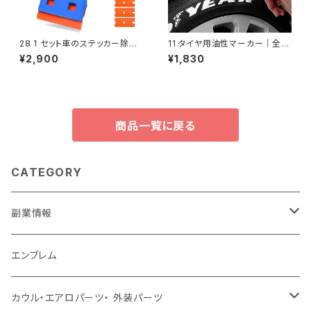
28 1 セット車のステッカー除去
11 タイヤ用油性マーカー｜全12
多目的プラスチックツール自動
色
¥2,900
¥1,830
フィルムガラスホームクリーナー
商品一覧に戻る
CATEGORY
副業情報
せどり
エンブレム
古着系
コンテンツビジネス
カウル・エアロパーツ・ 外装パーツ