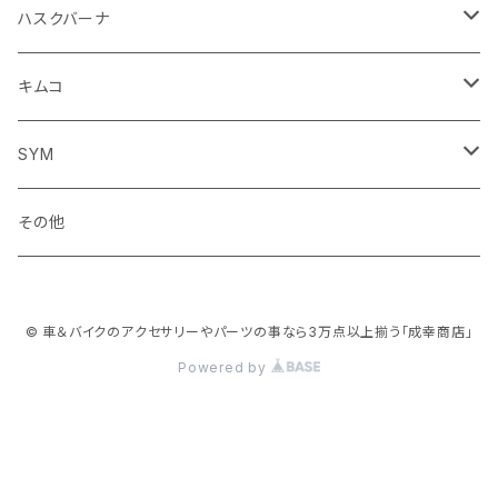
ブレーキクラッチレバー
その他
足回り
足回り
フェンダー系
ブレーキ系
ミラー
ハスクバーナ
サスペンション
サスペンション
クラッチブレーキレバー
フェンダー系
ミラー
キムコ
ミラー
SYM
ミラー
その他
© 車＆バイクのアクセサリーやパーツの事なら3万点以上揃う「成幸商店」
Powered by