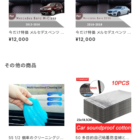
今だけ特価 メルセデスベンツ M
今だけ特価 メルセデスベンツ E
クラス 2016 2015 2014 2013
250 2018 2017 2016 右ハン
¥12,000
¥12,000
2012 右ハンドル用 カーフロア
ドル用 カーペット カーフロアマ
マット カースタイリング カスタ
ットオートインテリアカバーアク
ム レザー フロント＆リアサイド
セサリーカスタムフットパッドラ
フットパッド
グ
その他の商品
55 1/2 個車のクリーニングジェ
50 多目的自己粘着防音綿とア