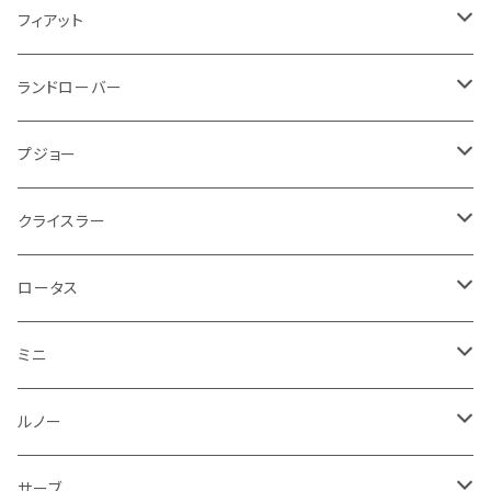
スロットル
ホイール
グリル
ガスケット
クライスラー
サーブ
メルセデス ベンツ
ライト系
クッション
バイク その他
ライト系
ドア回り
エンジン系
ダッシュボード
ワイパー
収納用品
フロアマット
フィアット
クーラント
ブレーキランプ
サーブ
フォード
ミニ
ドア系
ステッカー
バイク フェンダー系
タンク系
その他
タイヤ回り
キーホルダー
フロアマット
ランドローバー
その他
方向指示器
泥除け
ベントレー
ミニ
プジョー
エアコン系
足回り
ケーブル系
フロントワイパー
フロアマット
プジョー
フォグランプ
サスペンション
ロータス
ロータス
ポルシェ
ブレーキ系
オイル系
バンパー回り
リアワイパー
ダッシュボード
フロアマット
クライスラー
ウインカー
ブレーキランプ
ポルシェ
マセラティ
ルノー
外装系
ライト系
トランクマット
その他
フロアマット
ロータス
フロントライト
ウインカー
ヒュンダイ
ロールスロイス
サーブ
タイヤ回り系
その他
ライト系
ライト系
フロアマット
ミニ
ナンバープレート
ホイール
ウインカー
ブレーキランプ
その他
ポルシェ
フォルクスワーゲン
ガソリンタンク
リアバンパー
ワイパー
トランクマット
フロアマット
ルノー
泥除け
ウインカー
ヒュンダイ
ボルボ
フロントワイパー
エンジン系
ミラー
ワイパー
フロアマット
サーブ