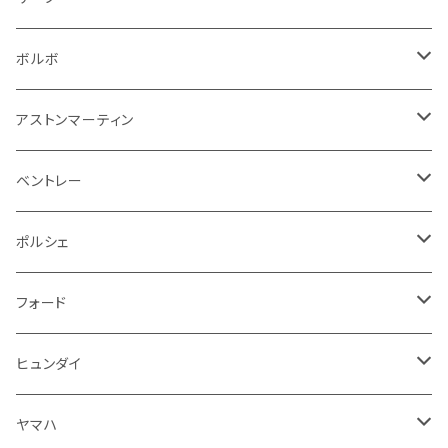
その他
シートベルト周り
リアワイパー
外装系
収納系
キーホルダー
タイヤ回り
フロアマット
ボルボ
アームレスト
泥除け
ステアリング
オーディオ系
シフトレバー
ワイパー
シフトノブ
フロアマット
アストンマーティン
ステアリングホイールカバー
運転席周り
その他
その他
その他
トランクマット
フロアマット
ベントレー
修理ツール
アームレスト
ホーン
ケーブル系
冷却系
シフトノブ
フロアマット
ポルシェ
ハンドル本体
ドア回り
ラジエーター
キーホルダー
排気系
運転席周り
外装
フロアマット
フォード
ガスケット
ドア回り
グリル
収納用品
通信系
ライト系
その他
フロアマット
ヒュンダイ
アームレスト
ウインカー
灰皿・ゴミ箱
吸気系
ダッシュボード
フロアマット
ヤマハ