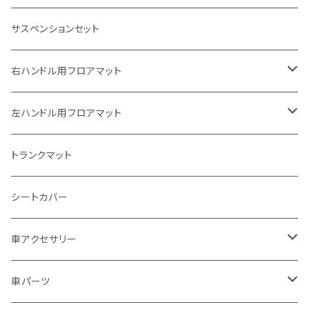
ホンダ
サスペンションセット
ヤマハ
右ハンドル用フロアマット
スズキ
トヨタ
左ハンドル用フロアマット
カワサキ
日産
トヨタ
トランクマット
BMW
ホンダ
日産
シートカバー
ドゥカティ - Ducati
スズキ
ホンダ
車アクセサリー
トライアンフ
マツダ
スズキ
トヨタ
車パーツ