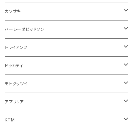
エアフィルター
インテリアパネル
ドア回り
電装系
カワサキ
ウインカー
ドリンクホルダー
エンジン系
モーター系
ミラー
ハーレーダビッドソン
オイル系
携帯・スマホホルダー
その他
ミラー
ハンドル系
ミラー
トライアンフ
ステッカー
フロントガラス回り
ブレーキ系
足回り
ミラー
ドゥカティ
ワイパー
クラッチブレーキレバー
サスペンション
ダッシュボード
リアガラス回り
駆動系
タンク系
ミラー
モトグッツイ
キャップ
外装系
ライト系
その他
ブレーキ系
その他
ミラー
アプリリア
スポイラー系
フォグランプ
ブレーキ・クラッチレバー
シートカバー
ミラー系
フェンダー系
ブレーキ系
ミラー
KTM