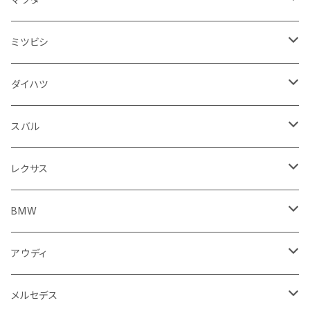
スロットルケーブル
オイルフィルター
スピードメーター
フォグランプ
ジープ
フォルクスワーゲン
アストンマーティン
バックドアガラス
ドゥカティ
足回り
ステアリング系
トランクマット
フロントガラス回り
フロアマット
ミツビシ
スロットル
バルブ系
ウインカー
サスペンション
ウォッシャージェット
ボルボ
ジープ
アウディ
トランクリッド
モトグッツイ
駆動系
シートカバー
フェンダー周り
フェンダー周り
ボンネット回り
フロアマット
ダイハツ
エンジンカバー
ホイール
クラッチ
ジャガー
ボルボ
ベントレー
ダッシュボード
アプリリア
フレーム
外装系
フロントガラス回り
運転席周り
フェンダー周り
キーホルダー
フロアマット
スバル
クラッチホース
アームレスト
プジョー
ジャガー
BMW
センタークラスター
KTM
ライト系
タイヤ回り系
サイドミラー
バイク 排気系
フロントガラス回り
フロントガラス回り
フロントガラス回り
フロアマット
レクサス
トランスミッション
マフラー
ワイパー
ワイパー
ランドローバー
キャデラック
キャデラック
グローブボックス
プジョー
タンク系
エンジン回り
ライト系
サイドミラー
リアガラス回り
足回り系
運転席周り
フロントガラス回り
フロアマット
BMW
スプロケット
フェンダー
ワイパー
ルノー
シボレー
シボレー
シフトレバー
ハスクバーナ
キャブレター
ミラー
エンジン系部品
バイク ハンドル系
ライト系
バンパー
足回り
その他
トランクマット
フロアマット
アウディ
サイドミラー
サスペンション
キャデラック
シトロエン
クライスラー
センターコンソール
ロイヤルエンフィールド
その他
トランクマット
スポイラー
エンジン系
インパネ周り
ライト系
足回り系
シートカバー
オーディオ系
フロアマット
メルセデス