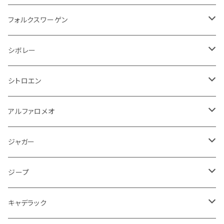
アクセルブレーキペダル
エンジンカバー
ヘッドライト
フェンダー
アストンマーティン
アルファロメオ
シトロエン
ステアリングホイール
キムコ
ケーブル系
タンドラ
ワイパー系
足回り系
その他
トランクマット
サイドミラー
プラグ系
フロアマット
フォルクスワーゲン
オイルクーラー
ステアリング
サスペンション
イグニッションコイル
シボレー
ランドローバー
フィアット
エンジン
SYM
吸気系
バンパー
トランクマット
運転席周り
ハンドル系
ブレーキ系
リアバンパー
フロアマット
シボレー
パワーステアリング系
エンジンVベルト
ラジエーター
アームレスト
アンチロックブレーキ
フォード
フィアット
ヒュンダイ
ラジエーター
収納用品
ミラー
外装系
足回り
その他
運転席周り
その他
プラグ系
フロアマット
シトロエン
オイルフィルター
クーラント
サスペンション
アームレスト
イグニッションコイル
アルファロメオ
クライスラー
ジャガー
ミッション
インテリア系
フェンダー
バイク ブレーキクラッチレバー
リアバンパー
冷却系
ブレーキ系
その他
フロアマット
アルファロメオ
バッテリー系
クーラント
アンチロックブレーキ
ミニ
アストンマーティン
ジープ
ドライブシャフト
灰皿・ゴミ箱
ギアシフト系
バイク 収納
トランクマット
フェンダー
冷却系
運転席周り
その他
フロアマット
ジャガー
PCVバルブ
クーラント
アームレスト
シトロエン
プジョー
ランドローバー
サスペンション
ドリンクホルダー
バイク ハンドル系
タイヤ回り
ワイパー
タンク系
ワイパー
ライト系
ワイパー
フロアマット
ジープ
モーター
ドア回り
ハンドガード
泥除け
フィアット
ルノー
ロータス
マフラー
携帯・スマホホルダー
シートカバー
フロントバンパー回り
トランクマット
ケーブル系
排気系
ドア回り
フロアマット
キャデラック
エンジンガード