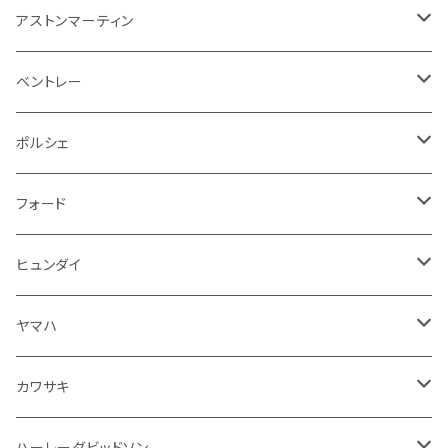
アームレスト
泥除け
ステアリング
オーディオ系
シフトレバー
ワイパー
シフトノブ
フロアマット
アストンマーティン
ステアリングホイールカバー
運転席周り
その他
その他
その他
トランクマット
フロアマット
ベントレー
修理ツール
アームレスト
ホーン
ケーブル系
冷却系
シフトノブ
フロアマット
ポルシェ
ハンドル本体
ドア回り
ラジエーター
キーホルダー
排気系
運転席周り
外装
フロアマット
フォード
ガスケット
ドア回り
グリル
収納用品
通信系
ライト系
その他
フロアマット
ヒュンダイ
アームレスト
ウインカー
灰皿・ゴミ箱
吸気系
ダッシュボード
フロアマット
ヤマハ
エアフィルター
インテリアパネル
ドア回り
電装系
カワサキ
ウインカー
ドリンクホルダー
エンジン系
モーター系
ミラー
ハーレーダビッドソン