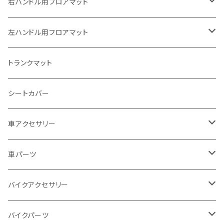
ヤマハ
右ハンドル用フロアマット
スズキ
トヨタ
左ハンドル用フロアマット
カワサキ
日産
トヨタ
トランクマット
BMW
ホンダ
日産
シートカバー
ドゥカティ - Ducati
スズキ
ホンダ
車アクセサリー
トライアンフ
マツダ
スズキ
トヨタ
車パーツ
アプリリア - APRILIA
ミツビシ
マツダ
日産
ボンネット
バイクアクセサリー
ハーレーダビッドソン - Harley-Davidson
ダイハツ
ミツビシ
ホンダ
ルーフ
ホンダ
バイクパーツ