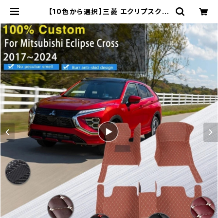
【10色から選択】三菱 エクリプスクロ
ス 2017〜2020 2021 2022 202
3 2024～ 左右ハンドル用 カーペッ
ト フロアマット インテリア カスタム |
車＆バイクのアクセサリーやパーツの
事なら3万点以上揃う「成幸商店」