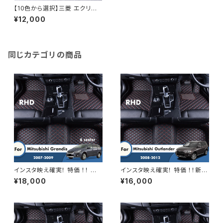
【10色から選択】三菱 エクリプ
スクロス 2017〜2020 2021 2
¥12,000
022 2023 2024～ 左右ハンド
ル用 カーペット フロアマット イ
ンテリア カスタム
同じカテゴリの商品
インスタ映え確実！ 特価 ！！ 新
インスタ映え確実！ 特価 ！！新作
作 右ハンドル用 三菱グランディ
右ハンドル用 三菱アウトランダ
¥18,000
¥16,000
ス 2009 2008 2007 6シータ
ー 2012 2011 2010 2009 20
ー カスタム カーフロアマット カ
08 カスタム カーフロアマット
ースタイリングカーペットカーア
カーインテリアアクセサリーカー
クセサリーインテリアフットパッ
ペットレザーフットパッド
ド