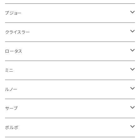
その他
方向指示器
泥除け
ベントレー
ミニ
プジョー
エアコン系
足回り
ケーブル系
フロントワイパー
フロアマット
プジョー
フォグランプ
サスペンション
ロータス
ロータス
ポルシェ
ブレーキ系
オイル系
バンパー回り
リアワイパー
ダッシュボード
フロアマット
クライスラー
ウインカー
ブレーキランプ
ポルシェ
マセラティ
ルノー
外装系
ライト系
トランクマット
その他
フロアマット
ロータス
フロントライト
ウインカー
ヒュンダイ
ロールスロイス
サーブ
タイヤ回り系
その他
ライト系
ライト系
フロアマット
ミニ
ナンバープレート
ホイール
ウインカー
ブレーキランプ
その他
ポルシェ
フォルクスワーゲン
ガソリンタンク
リアバンパー
ワイパー
トランクマット
フロアマット
ルノー
泥除け
ウインカー
ヒュンダイ
ボルボ
フロントワイパー
エンジン系
ミラー
ワイパー
フロアマット
サーブ
その他
シートベルト周り
リアワイパー
外装系
収納系
キーホルダー
タイヤ回り
フロアマット
ボルボ