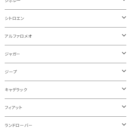
シボレー
ランドローバー
フィアット
エンジン
SYM
吸気系
バンパー
トランクマット
運転席周り
ハンドル系
ブレーキ系
リアバンパー
フロアマット
シボレー
パワーステアリング系
エンジンVベルト
ラジエーター
アームレスト
アンチロックブレーキ
フォード
フィアット
ヒュンダイ
ラジエーター
収納用品
ミラー
外装系
足回り
その他
運転席周り
その他
プラグ系
フロアマット
シトロエン
オイルフィルター
クーラント
サスペンション
アームレスト
イグニッションコイル
アルファロメオ
クライスラー
ジャガー
ミッション
インテリア系
フェンダー
バイク ブレーキクラッチレバー
リアバンパー
冷却系
ブレーキ系
その他
フロアマット
アルファロメオ
バッテリー系
クーラント
アンチロックブレーキ
ミニ
アストンマーティン
ジープ
ドライブシャフト
灰皿・ゴミ箱
ギアシフト系
バイク 収納
トランクマット
フェンダー
冷却系
運転席周り
その他
フロアマット
ジャガー
PCVバルブ
クーラント
アームレスト
シトロエン
プジョー
ランドローバー
サスペンション
ドリンクホルダー
バイク ハンドル系
タイヤ回り
ワイパー
タンク系
ワイパー
ライト系
ワイパー
フロアマット
ジープ
モーター
ドア回り
ハンドガード
泥除け
フィアット
ルノー
ロータス
マフラー
携帯・スマホホルダー
シートカバー
フロントバンパー回り
トランクマット
ケーブル系
排気系
ドア回り
フロアマット
キャデラック
エンジンガード
スロットル
ホイール
グリル
ガスケット
クライスラー
サーブ
メルセデス ベンツ
ライト系
クッション
バイク その他
ライト系
ドア回り
エンジン系
ダッシュボード
ワイパー
収納用品
フロアマット
フィアット
クーラント
ブレーキランプ
サーブ
フォード
ミニ
ドア系
ステッカー
バイク フェンダー系
タンク系
その他
タイヤ回り
キーホルダー
フロアマット
ランドローバー