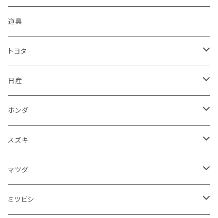
KTM
スバル
ダイハツ
スズキ
ピラー
ヤマハ
排気系
道具
マフラー
レクサス
スバル
マツダ
バンパー
スズキ
外装
トヨタ
サイレンサー
シートカバー
アウディ
レクサス
ミツビシ
フェンダー
カワサキ
ハンドル系
フロアマット
日産
ガスケット
燃料タンクキャップ
ハンドル
BMW
アウディ
ダイハツ
サイドミラー
ハーレーダビッドソン
ブレーキ
室内アクセサリー
フロアマット
ホンダ
カウル
ホーン
ブレーキパッド
収納ケース
メルセデス・ベンツ
BMW
スバル
フロントガラス
BMW
エンジン
ワイパー
電装系
フロアマット
スズキ
メーター
ブレーキ・クラッチレバー
ダッシュボード
オルタネーター
ウインカー
フォルクスワーゲン
メルセデス・ベンツ
アルファロメオ
リアバンパー
トライアンフ
電装系
ライト系
トランクマット
運転席周り
フロアマット
マツダ
スロットルケーブル
オイルフィルター
スピードメーター
フォグランプ
ジープ
フォルクスワーゲン
アストンマーティン
バックドアガラス
ドゥカティ
足回り
ステアリング系
トランクマット
フロントガラス回り
フロアマット
ミツビシ