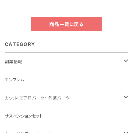
ランダー 2019 2020（5席）カー
カースタイリングカーペットカー
ペットアクセサリーインテリアカ
アクセサリーインテリアフットパ
バー
ッド
商品一覧に戻る
CATEGORY
副業情報
せどり
エンブレム
古着系
コンテンツビジネス
カウル・エアロパーツ・ 外装パーツ
ホンダ
サスペンションセット