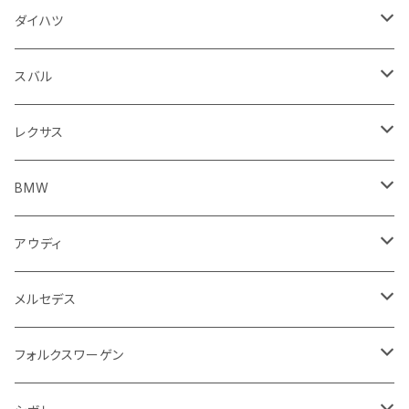
スロットル
バルブ系
ウインカー
サスペンション
ウォッシャージェット
ボルボ
ジープ
アウディ
トランクリッド
モトグッツイ
駆動系
シートカバー
フェンダー周り
フェンダー周り
ボンネット回り
フロアマット
ダイハツ
エンジンカバー
ホイール
クラッチ
ジャガー
ボルボ
ベントレー
ダッシュボード
アプリリア
フレーム
外装系
フロントガラス回り
運転席周り
フェンダー周り
キーホルダー
フロアマット
スバル
クラッチホース
アームレスト
プジョー
ジャガー
BMW
センタークラスター
KTM
ライト系
タイヤ回り系
サイドミラー
バイク 排気系
フロントガラス回り
フロントガラス回り
フロントガラス回り
フロアマット
レクサス
トランスミッション
マフラー
ワイパー
ワイパー
ランドローバー
キャデラック
キャデラック
グローブボックス
プジョー
タンク系
エンジン回り
ライト系
サイドミラー
リアガラス回り
足回り系
運転席周り
フロントガラス回り
フロアマット
BMW
スプロケット
フェンダー
ワイパー
ルノー
シボレー
シボレー
シフトレバー
ハスクバーナ
キャブレター
ミラー
エンジン系部品
バイク ハンドル系
ライト系
バンパー
足回り
その他
トランクマット
フロアマット
アウディ
サイドミラー
サスペンション
キャデラック
シトロエン
クライスラー
センターコンソール
ロイヤルエンフィールド
その他
トランクマット
スポイラー
エンジン系
インパネ周り
ライト系
足回り系
シートカバー
オーディオ系
フロアマット
メルセデス
アクセルブレーキペダル
エンジンカバー
ヘッドライト
フェンダー
アストンマーティン
アルファロメオ
シトロエン
ステアリングホイール
キムコ
ケーブル系
タンドラ
ワイパー系
足回り系
その他
トランクマット
サイドミラー
プラグ系
フロアマット
フォルクスワーゲン
オイルクーラー
ステアリング
サスペンション
イグニッションコイル