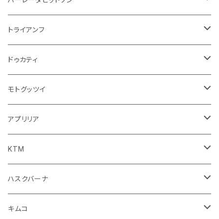
オイル系
携帯・スマホホルダー
その他
ミラー
ハンドル系
ミラー
トライアンフ
ステッカー
フロントガラス回り
ブレーキ系
足回り
ミラー
ドゥカティ
ワイパー
クラッチブレーキレバー
サスペンション
ダッシュボード
リアガラス回り
駆動系
タンク系
ミラー
モトグッツイ
キャップ
外装系
ライト系
その他
ブレーキ系
その他
ミラー
アプリリア
スポイラー系
フォグランプ
ブレーキ・クラッチレバー
シートカバー
ミラー系
フェンダー系
ブレーキ系
ミラー
KTM
ブレーキクラッチレバー
その他
足回り
足回り
フェンダー系
ブレーキ系
ミラー
ハスクバーナ
サスペンション
サスペンション
クラッチブレーキレバー
フェンダー系
ミラー
キムコ