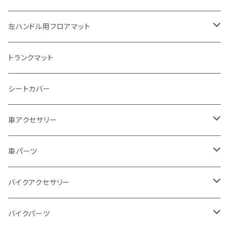
スズキ
トヨタ
左ハンドル用フロアマット
カワサキ
日産
トヨタ
トランクマット
BMW
ホンダ
日産
シートカバー
ドゥカティ - Ducati
スズキ
ホンダ
車アクセサリー
トライアンフ
マツダ
スズキ
トヨタ
車パーツ
アプリリア - APRILIA
ミツビシ
マツダ
日産
ボンネット
バイクアクセサリー
ハーレーダビッドソン - Harley-Davidson
ダイハツ
ミツビシ
ホンダ
ルーフ
ホンダ
バイクパーツ