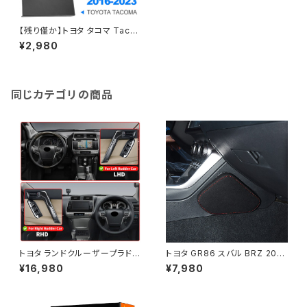
【残り僅か】トヨタ タコマ Taco
ma 2016 2017 2018～2022
¥2,980
2023～用隠し収納ボックスとセ
ンターコンソールのアームレスト
車内オーガナイザー
同じカテゴリの商品
トヨタ ランドクルーザープラド 1
トヨタ GR86 スバル BRZ 2022
50 2010-2024 2023 2022
革低反発膝パッド スエード ソフ
¥16,980
¥7,980
ドアハンドル 装飾 パワーウイン
ト スポンジマット インテリア
ドウスイッチボタン 左右ハンド
ルタイプ選択