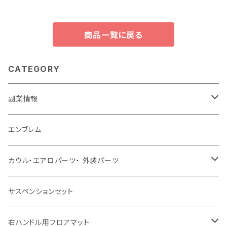
商品一覧に戻る
CATEGORY
副業情報
せどり
エンブレム
古着系
コンテンツビジネス
カウル・エアロパーツ・ 外装パーツ
ホンダ
サスペンションセット
ヤマハ
右ハンドル用フロアマット