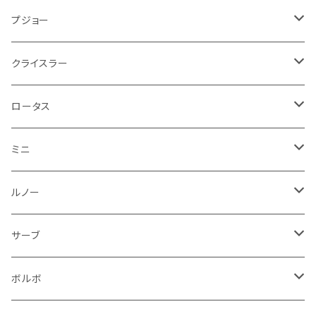
方向指示器
泥除け
ベントレー
ミニ
プジョー
エアコン系
足回り
ケーブル系
フロントワイパー
フロアマット
プジョー
フォグランプ
サスペンション
ロータス
ロータス
ポルシェ
ブレーキ系
オイル系
バンパー回り
リアワイパー
ダッシュボード
フロアマット
クライスラー
ウインカー
ブレーキランプ
ポルシェ
マセラティ
ルノー
外装系
ライト系
トランクマット
その他
フロアマット
ロータス
フロントライト
ウインカー
ヒュンダイ
ロールスロイス
サーブ
タイヤ回り系
その他
ライト系
ライト系
フロアマット
ミニ
ナンバープレート
ホイール
ウインカー
ブレーキランプ
その他
ポルシェ
フォルクスワーゲン
ガソリンタンク
リアバンパー
ワイパー
トランクマット
フロアマット
ルノー
泥除け
ウインカー
ヒュンダイ
ボルボ
フロントワイパー
エンジン系
ミラー
ワイパー
フロアマット
サーブ
その他
シートベルト周り
リアワイパー
外装系
収納系
キーホルダー
タイヤ回り
フロアマット
ボルボ