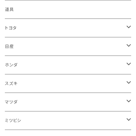
KTM
スバル
ダイハツ
スズキ
ピラー
ヤマハ
排気系
道具
マフラー
レクサス
スバル
マツダ
バンパー
スズキ
外装
トヨタ
サイレンサー
シートカバー
アウディ
レクサス
ミツビシ
フェンダー
カワサキ
ハンドル系
フロアマット
日産
ガスケット
燃料タンクキャップ
ハンドル
BMW
アウディ
ダイハツ
サイドミラー
ハーレーダビッドソン
ブレーキ
室内アクセサリー
フロアマット
ホンダ
カウル
ホーン
ブレーキパッド
収納ケース
メルセデス・ベンツ
BMW
スバル
フロントガラス
BMW
エンジン
ワイパー
電装系
フロアマット
スズキ
メーター
ブレーキ・クラッチレバー
ダッシュボード
オルタネーター
ウインカー
フォルクスワーゲン
メルセデス・ベンツ
アルファロメオ
リアバンパー
トライアンフ
電装系
ライト系
トランクマット
運転席周り
フロアマット
マツダ
スロットルケーブル
オイルフィルター
スピードメーター
フォグランプ
ジープ
フォルクスワーゲン
アストンマーティン
バックドアガラス
ドゥカティ
足回り
ステアリング系
トランクマット
フロントガラス回り
フロアマット
ミツビシ
スロットル
バルブ系