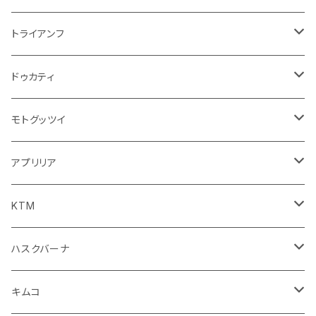
オイル系
携帯・スマホホルダー
その他
ミラー
ハンドル系
ミラー
トライアンフ
ステッカー
フロントガラス回り
ブレーキ系
足回り
ミラー
ドゥカティ
ワイパー
クラッチブレーキレバー
サスペンション
ダッシュボード
リアガラス回り
駆動系
タンク系
ミラー
モトグッツイ
キャップ
外装系
ライト系
その他
ブレーキ系
その他
ミラー
アプリリア
スポイラー系
フォグランプ
ブレーキ・クラッチレバー
シートカバー
ミラー系
フェンダー系
ブレーキ系
ミラー
KTM
ブレーキクラッチレバー
その他
足回り
足回り
フェンダー系
ブレーキ系
ミラー
ハスクバーナ
サスペンション
サスペンション
クラッチブレーキレバー
フェンダー系
ミラー
キムコ