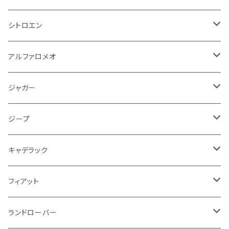
パワーステアリング系
エンジンVベルト
ラジエーター
アームレスト
アンチロックブレーキ
フォード
フィアット
ヒュンダイ
ラジエーター
収納用品
ミラー
外装系
足回り
その他
運転席周り
その他
プラグ系
フロアマット
シトロエン
オイルフィルター
クーラント
サスペンション
アームレスト
イグニッションコイル
アルファロメオ
クライスラー
ジャガー
ミッション
インテリア系
フェンダー
バイク ブレーキクラッチレバー
リアバンパー
冷却系
ブレーキ系
その他
フロアマット
アルファロメオ
バッテリー系
クーラント
アンチロックブレーキ
ミニ
アストンマーティン
ジープ
ドライブシャフト
灰皿・ゴミ箱
ギアシフト系
バイク 収納
トランクマット
フェンダー
冷却系
運転席周り
その他
フロアマット
ジャガー
PCVバルブ
クーラント
アームレスト
シトロエン
プジョー
ランドローバー
サスペンション
ドリンクホルダー
バイク ハンドル系
タイヤ回り
ワイパー
タンク系
ワイパー
ライト系
ワイパー
フロアマット
ジープ
モーター
ドア回り
ハンドガード
泥除け
フィアット
ルノー
ロータス
マフラー
携帯・スマホホルダー
シートカバー
フロントバンパー回り
トランクマット
ケーブル系
排気系
ドア回り
フロアマット
キャデラック
エンジンガード
スロットル
ホイール
グリル
ガスケット
クライスラー
サーブ
メルセデス ベンツ
ライト系
クッション
バイク その他
ライト系
ドア回り
エンジン系
ダッシュボード
ワイパー
収納用品
フロアマット
フィアット
クーラント
ブレーキランプ
サーブ
フォード
ミニ
ドア系
ステッカー
バイク フェンダー系
タンク系
その他
タイヤ回り
キーホルダー
フロアマット
ランドローバー
その他