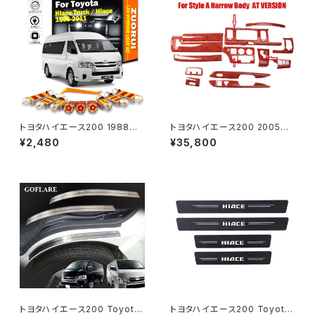
トヨタハイエース200 1988～2
トヨタハイエース200 2005～2
010 2011 LED車の電球 車内照
013 右ハンドル用 インサイドパ
¥2,480
¥35,800
明キット トヨタハイエース トラッ
ネル 木目調 茶 センターコンソ
ク用ドームライトキット エラーな
ールステッカー 車の装飾 カバー
し
高光沢 インテリアデザイン
トヨタハイエース200 Toyota
トヨタハイエース200 Toyota