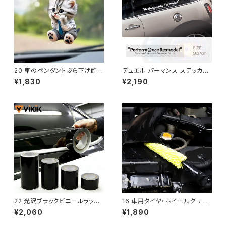
20 車のペンダントぶら下げ飾り
デュエル パーマンス ステッカー
チェーン付きリアルな動物猫型
ミニ クーパー ステッカー ミニ
¥1,830
¥2,190
バックミラーぶら下げ装飾車の
クーパー f56 R55 R56 R60 R
インテリ
61 F54 F55 F56 F60 同胞ア
クセサリー
22 光沢ブラックビニールラップ
16 車用タイヤ・ホイールクリー
ストリップテープカーフォイル
ニングツール 標準タイプ
¥2,060
¥1,890
（窓トリムドア保護フィルムクロ
ームデ