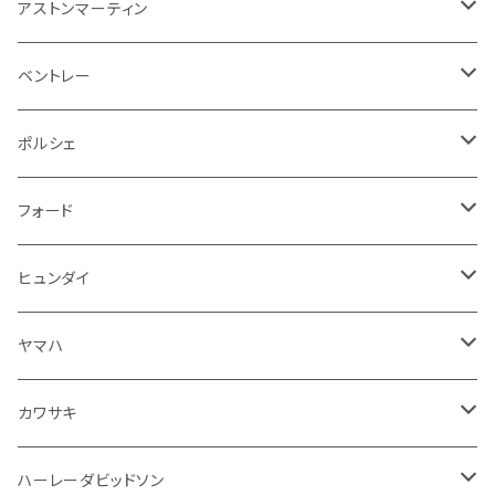
アームレスト
泥除け
ステアリング
オーディオ系
シフトレバー
ワイパー
シフトノブ
フロアマット
アストンマーティン
ステアリングホイールカバー
運転席周り
その他
その他
その他
トランクマット
フロアマット
ベントレー
修理ツール
アームレスト
ホーン
ケーブル系
冷却系
シフトノブ
フロアマット
ポルシェ
ハンドル本体
ドア回り
ラジエーター
キーホルダー
排気系
運転席周り
外装
フロアマット
フォード
ガスケット
ドア回り
グリル
収納用品
通信系
ライト系
その他
フロアマット
ヒュンダイ
アームレスト
ウインカー
灰皿・ゴミ箱
吸気系
ダッシュボード
フロアマット
ヤマハ
エアフィルター
インテリアパネル
ドア回り
電装系
カワサキ
ウインカー
ドリンクホルダー
エンジン系
モーター系
ミラー
ハーレーダビッドソン