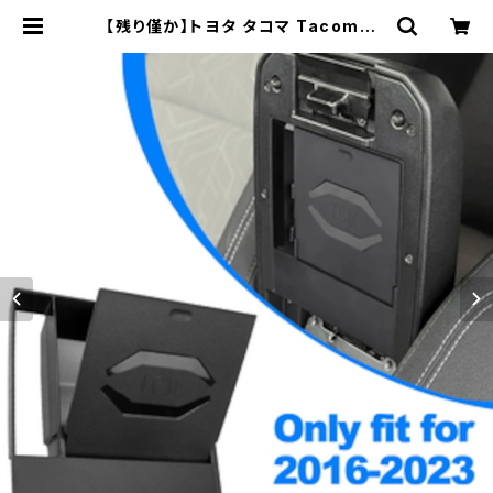
【残り僅か】トヨタ タコマ Tacoma 2
016 2017 2018～2022 2023～
用隠し収納ボックスとセンターコンソ
ールのアームレスト 車内オーガナイ
ザー | 車＆バイクのアクセサリーやパ
ーツの事なら3万点以上揃う「成幸商
店」