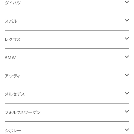
ウインカー
サスペンション
ウォッシャージェット
ボルボ
ジープ
アウディ
トランクリッド
モトグッツイ
駆動系
シートカバー
フェンダー周り
フェンダー周り
ボンネット回り
フロアマット
ダイハツ
エンジンカバー
ホイール
クラッチ
ジャガー
ボルボ
ベントレー
ダッシュボード
アプリリア
フレーム
外装系
フロントガラス回り
運転席周り
フェンダー周り
キーホルダー
フロアマット
スバル
クラッチホース
アームレスト
プジョー
ジャガー
BMW
センタークラスター
KTM
ライト系
タイヤ回り系
サイドミラー
バイク 排気系
フロントガラス回り
フロントガラス回り
フロントガラス回り
フロアマット
レクサス
トランスミッション
マフラー
ワイパー
ワイパー
ランドローバー
キャデラック
キャデラック
グローブボックス
プジョー
タンク系
エンジン回り
ライト系
サイドミラー
リアガラス回り
足回り系
運転席周り
フロントガラス回り
フロアマット
BMW
スプロケット
フェンダー
ワイパー
ルノー
シボレー
シボレー
シフトレバー
ハスクバーナ
キャブレター
ミラー
エンジン系部品
バイク ハンドル系
ライト系
バンパー
足回り
その他
トランクマット
フロアマット
アウディ
サイドミラー
サスペンション
キャデラック
シトロエン
クライスラー
センターコンソール
ロイヤルエンフィールド
その他
トランクマット
スポイラー
エンジン系
インパネ周り
ライト系
足回り系
シートカバー
オーディオ系
フロアマット
メルセデス
アクセルブレーキペダル
エンジンカバー
ヘッドライト
フェンダー
アストンマーティン
アルファロメオ
シトロエン
ステアリングホイール
キムコ
ケーブル系
タンドラ
ワイパー系
足回り系
その他
トランクマット
サイドミラー
プラグ系
フロアマット
フォルクスワーゲン
オイルクーラー
ステアリング
サスペンション
イグニッションコイル
シボレー
ランドローバー
フィアット
エンジン
SYM
吸気系
バンパー
トランクマット
運転席周り
ハンドル系
ブレーキ系
リアバンパー
フロアマット
シボレー