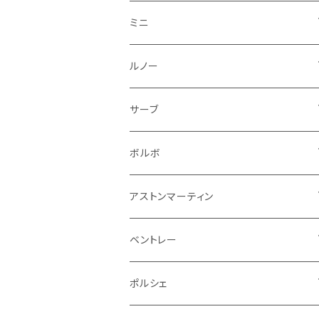
フロントライト
ウインカー
ヒュンダイ
ロールスロイス
サーブ
タイヤ回り系
その他
ライト系
ライト系
フロアマット
ミニ
ナンバープレート
ホイール
ウインカー
ブレーキランプ
その他
ポルシェ
フォルクスワーゲン
ガソリンタンク
リアバンパー
ワイパー
トランクマット
フロアマット
ルノー
泥除け
ウインカー
ヒュンダイ
ボルボ
フロントワイパー
エンジン系
ミラー
ワイパー
フロアマット
サーブ
その他
シートベルト周り
リアワイパー
外装系
収納系
キーホルダー
タイヤ回り
フロアマット
ボルボ
アームレスト
泥除け
ステアリング
オーディオ系
シフトレバー
ワイパー
シフトノブ
フロアマット
アストンマーティン
ステアリングホイールカバー
運転席周り
その他
その他
その他
トランクマット
フロアマット
ベントレー
修理ツール
アームレスト
ホーン
ケーブル系
冷却系
シフトノブ
フロアマット
ポルシェ
ハンドル本体