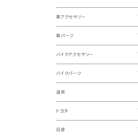
ドゥカティ - Ducati
スズキ
ホンダ
車アクセサリー
トライアンフ
マツダ
スズキ
トヨタ
車パーツ
アプリリア - APRILIA
ミツビシ
マツダ
日産
ボンネット
バイクアクセサリー
ハーレーダビッドソン - Harley-Davidso
ダイハツ
ミツビシ
ホンダ
ルーフ
ホンダ
バイクパーツ
n
スバル
ダイハツ
スズキ
ピラー
ヤマハ
排気系
道具
KTM
マフラー
レクサス
スバル
マツダ
バンパー
スズキ
外装
トヨタ
サイレンサー
シートカバー
アウディ
レクサス
ミツビシ
フェンダー
カワサキ
ハンドル系
フロアマット
日産