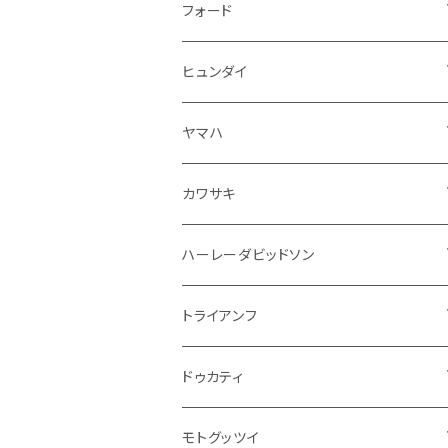
ドア回り
ラジエーター
キーホルダー
排気系
運転席周り
外装
フロアマット
フォード
ガスケット
ドア回り
グリル
収納用品
通信系
ライト系
その他
フロアマット
ヒュンダイ
アームレスト
ウインカー
灰皿・ゴミ箱
吸気系
ダッシュボード
フロアマット
ヤマハ
エアフィルター
インテリアパネル
ドア回り
電装系
カワサキ
ウインカー
ドリンクホルダー
エンジン系
モーター系
ミラー
ハーレーダビッドソン
オイル系
携帯・スマホホルダー
その他
ミラー
ハンドル系
ミラー
トライアンフ
ステッカー
フロントガラス回り
ブレーキ系
足回り
ミラー
ドゥカティ
ワイパー
クラッチブレーキレバー
サスペンション
ダッシュボード
リアガラス回り
駆動系
タンク系
ミラー
モトグッツイ