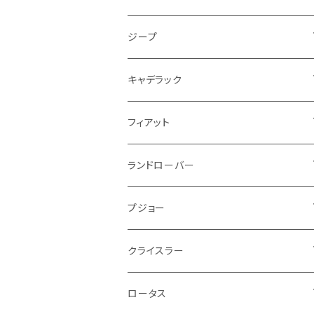
PCVバルブ
クーラント
アームレスト
シトロエン
プジョー
ランドローバー
サスペンション
ドリンクホルダー
バイク ハンドル系
タイヤ回り
ワイパー
タンク系
ワイパー
ライト系
ワイパー
フロアマット
ジープ
モーター
ドア回り
ハンドガード
泥除け
フィアット
ルノー
ロータス
マフラー
携帯・スマホホルダー
シートカバー
フロントバンパー回り
トランクマット
ケーブル系
排気系
ドア回り
フロアマット
キャデラック
エンジンガード
スロットル
ホイール
グリル
ガスケット
クライスラー
サーブ
メルセデス ベンツ
ライト系
クッション
バイク その他
ライト系
ドア回り
エンジン系
ダッシュボード
ワイパー
収納用品
フロアマット
フィアット
クーラント
ブレーキランプ
サーブ
フォード
ミニ
ドア系
ステッカー
バイク フェンダー系
タンク系
その他
タイヤ回り
キーホルダー
フロアマット
ランドローバー
その他
方向指示器
泥除け
ベントレー
ミニ
プジョー
エアコン系
足回り
ケーブル系
フロントワイパー
フロアマット
プジョー
フォグランプ
サスペンション
ロータス
ロータス
ポルシェ
ブレーキ系
オイル系
バンパー回り
リアワイパー
ダッシュボード
フロアマット
クライスラー
ウインカー
ブレーキランプ
ポルシェ
マセラティ
ルノー
外装系
ライト系
トランクマット
その他
フロアマット
ロータス