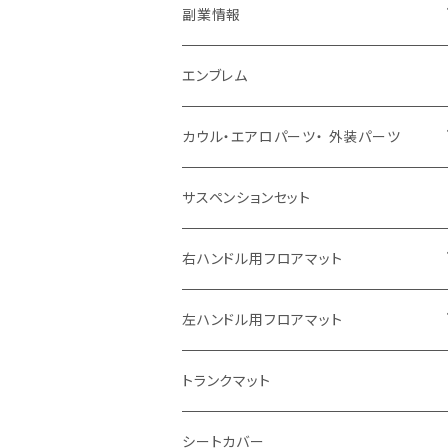
副業情報
せどり
エンブレム
古着系
コンテンツビジネス
カウル・エアロパーツ・ 外装パーツ
ホンダ
サスペンションセット
ヤマハ
右ハンドル用フロアマット
スズキ
トヨタ
左ハンドル用フロアマット
カワサキ
日産
トヨタ
トランクマット
BMW
ホンダ
日産
シートカバー