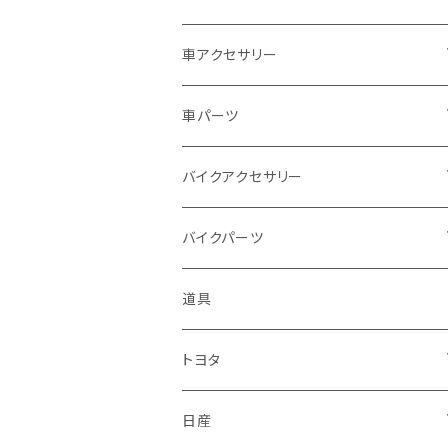
ドゥカティ - Ducati
スズキ
ホンダ
車アクセサリー
トライアンフ
マツダ
スズキ
トヨタ
車パーツ
アプリリア - APRILIA
ミツビシ
マツダ
日産
ボンネット
バイクアクセサリー
ハーレーダビッドソン - Harley-Davidso
ダイハツ
ミツビシ
ホンダ
ルーフ
ホンダ
バイクパーツ
n
スバル
ダイハツ
スズキ
ピラー
ヤマハ
排気系
道具
KTM
マフラー
レクサス
スバル
マツダ
バンパー
スズキ
外装
トヨタ
サイレンサー
シートカバー
アウディ
レクサス
ミツビシ
フェンダー
カワサキ
ハンドル系
フロアマット
日産