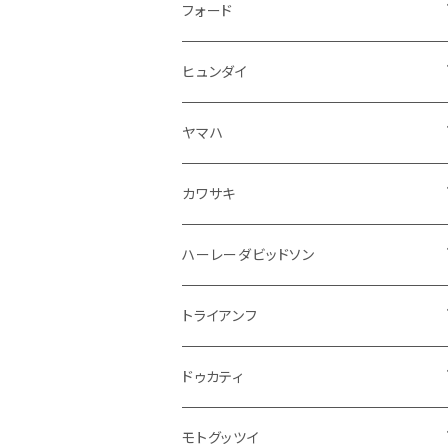
ドア回り
ラジエーター
キーホルダー
排気系
運転席周り
外装
フロアマット
フォード
ガスケット
ドア回り
グリル
収納用品
通信系
ライト系
その他
フロアマット
ヒュンダイ
アームレスト
ウインカー
灰皿・ゴミ箱
吸気系
ダッシュボード
フロアマット
ヤマハ
エアフィルター
インテリアパネル
ドア回り
電装系
カワサキ
ウインカー
ドリンクホルダー
エンジン系
モーター系
ミラー
ハーレーダビッドソン
オイル系
携帯・スマホホルダー
その他
ミラー
ハンドル系
ミラー
トライアンフ
ステッカー
フロントガラス回り
ブレーキ系
足回り
ミラー
ドゥカティ
ワイパー
クラッチブレーキレバー
サスペンション
ダッシュボード
リアガラス回り
駆動系
タンク系
ミラー
モトグッツイ