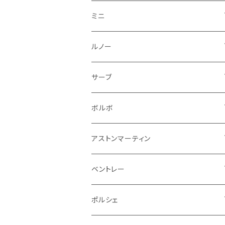
フロントライト
ウインカー
ヒュンダイ
ロールスロイス
サーブ
タイヤ回り系
その他
ライト系
ライト系
フロアマット
ミニ
ナンバープレート
ホイール
ウインカー
ブレーキランプ
その他
ポルシェ
フォルクスワーゲン
ガソリンタンク
リアバンパー
ワイパー
トランクマット
フロアマット
ルノー
泥除け
ウインカー
ヒュンダイ
ボルボ
フロントワイパー
エンジン系
ミラー
ワイパー
フロアマット
サーブ
その他
シートベルト周り
リアワイパー
外装系
収納系
キーホルダー
タイヤ回り
フロアマット
ボルボ
アームレスト
泥除け
ステアリング
オーディオ系
シフトレバー
ワイパー
シフトノブ
フロアマット
アストンマーティン
ステアリングホイールカバー
運転席周り
その他
その他
その他
トランクマット
フロアマット
ベントレー
修理ツール
アームレスト
ホーン
ケーブル系
冷却系
シフトノブ
フロアマット
ポルシェ
ハンドル本体