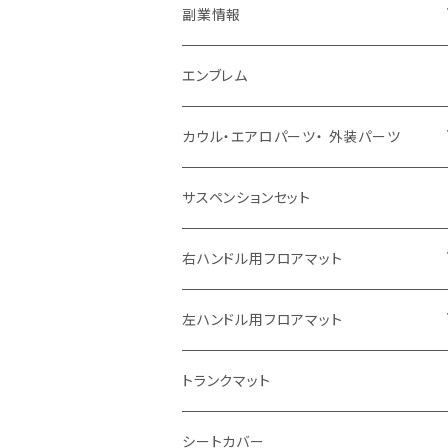
副業情報
せどり
エンブレム
古着系
コンテンツビジネス
カウル・エアロパーツ・ 外装パーツ
ホンダ
サスペンションセット
ヤマハ
右ハンドル用フロアマット
スズキ
トヨタ
左ハンドル用フロアマット
カワサキ
日産
トヨタ
トランクマット
BMW
ホンダ
日産
シートカバー