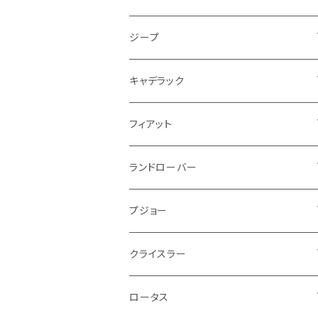
PCVバルブ
クーラント
アームレスト
シトロエン
プジョー
ランドローバー
サスペンション
ドリンクホルダー
バイク ハンドル系
タイヤ回り
ワイパー
タンク系
ワイパー
ライト系
ワイパー
フロアマット
ジープ
モーター
ドア回り
ハンドガード
泥除け
フィアット
ルノー
ロータス
マフラー
携帯・スマホホルダー
シートカバー
フロントバンパー回り
トランクマット
ケーブル系
排気系
ドア回り
フロアマット
キャデラック
エンジンガード
スロットル
ホイール
グリル
ガスケット
クライスラー
サーブ
メルセデス ベンツ
ライト系
クッション
バイク その他
ライト系
ドア回り
エンジン系
ダッシュボード
ワイパー
収納用品
フロアマット
フィアット
クーラント
ブレーキランプ
サーブ
フォード
ミニ
ドア系
ステッカー
バイク フェンダー系
タンク系
その他
タイヤ回り
キーホルダー
フロアマット
ランドローバー
その他
方向指示器
泥除け
ベントレー
ミニ
プジョー
エアコン系
足回り
ケーブル系
フロントワイパー
フロアマット
プジョー
フォグランプ
サスペンション
ロータス
ロータス
ポルシェ
ブレーキ系
オイル系
バンパー回り
リアワイパー
ダッシュボード
フロアマット
クライスラー
ウインカー
ブレーキランプ
ポルシェ
マセラティ
ルノー
外装系
ライト系
トランクマット
その他
フロアマット
ロータス