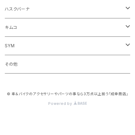
ブレーキクラッチレバー
その他
足回り
足回り
フェンダー系
ブレーキ系
ミラー
ハスクバーナ
サスペンション
サスペンション
クラッチブレーキレバー
フェンダー系
ミラー
キムコ
ミラー
SYM
ミラー
その他
© 車＆バイクのアクセサリーやパーツの事なら3万点以上揃う「成幸商店」
Powered by