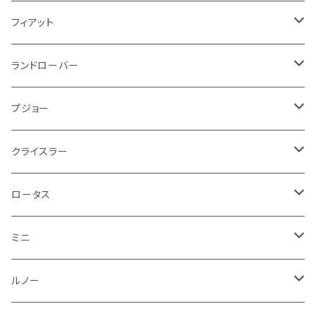
エンジンガード
スロットル
ホイール
グリル
ガスケット
クライスラー
サーブ
メルセデス ベンツ
ライト系
クッション
バイク その他
ライト系
ドア回り
エンジン系
ダッシュボード
ワイパー
収納用品
フロアマット
フィアット
クーラント
ブレーキランプ
サーブ
フォード
ミニ
ドア系
ステッカー
バイク フェンダー系
タンク系
その他
タイヤ回り
キーホルダー
フロアマット
ランドローバー
その他
方向指示器
泥除け
ベントレー
ミニ
プジョー
エアコン系
足回り
ケーブル系
フロントワイパー
フロアマット
プジョー
フォグランプ
サスペンション
ロータス
ロータス
ポルシェ
ブレーキ系
オイル系
バンパー回り
リアワイパー
ダッシュボード
フロアマット
クライスラー
ウインカー
ブレーキランプ
ポルシェ
マセラティ
ルノー
外装系
ライト系
トランクマット
その他
フロアマット
ロータス
フロントライト
ウインカー
ヒュンダイ
ロールスロイス
サーブ
タイヤ回り系
その他
ライト系
ライト系
フロアマット
ミニ
ナンバープレート
ホイール
ウインカー
ブレーキランプ
その他
ポルシェ
フォルクスワーゲン
ガソリンタンク
リアバンパー
ワイパー
トランクマット
フロアマット
ルノー