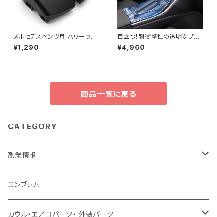
メルセデスベンツ用 パワーウィ
目立つ！耐衝撃性の透明なプラ
ンドウスイッチ 2個1セット キー
スチック製の車のドアセンターコ
¥1,290
¥4,960
とボタン付き W639 2003-20
ンソール Benz Cクラス w206
15 sprinter w906 mk2 2005
2022 耐スクラッチ性 フィルムア
-2015
クセサリー
商品一覧に戻る
CATEGORY
副業情報
せどり
エンブレム
古着系
コンテンツビジネス
カウル・エアロパーツ・ 外装パーツ