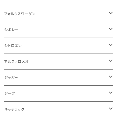
アクセルブレーキペダル
エンジンカバー
ヘッドライト
フェンダー
アストンマーティン
アルファロメオ
シトロエン
ステアリングホイール
キムコ
ケーブル系
タンドラ
ワイパー系
足回り系
その他
トランクマット
サイドミラー
プラグ系
フロアマット
フォルクスワーゲン
オイルクーラー
ステアリング
サスペンション
イグニッションコイル
シボレー
ランドローバー
フィアット
エンジン
SYM
吸気系
バンパー
トランクマット
運転席周り
ハンドル系
ブレーキ系
リアバンパー
フロアマット
シボレー
パワーステアリング系
エンジンVベルト
ラジエーター
アームレスト
アンチロックブレーキ
フォード
フィアット
ヒュンダイ
ラジエーター
収納用品
ミラー
外装系
足回り
その他
運転席周り
その他
プラグ系
フロアマット
シトロエン
オイルフィルター
クーラント
サスペンション
アームレスト
イグニッションコイル
アルファロメオ
クライスラー
ジャガー
ミッション
インテリア系
フェンダー
バイク ブレーキクラッチレバー
リアバンパー
冷却系
ブレーキ系
その他
フロアマット
アルファロメオ
バッテリー系
クーラント
アンチロックブレーキ
ミニ
アストンマーティン
ジープ
ドライブシャフト
灰皿・ゴミ箱
ギアシフト系
バイク 収納
トランクマット
フェンダー
冷却系
運転席周り
その他
フロアマット
ジャガー
PCVバルブ
クーラント
アームレスト
シトロエン
プジョー
ランドローバー
サスペンション
ドリンクホルダー
バイク ハンドル系
タイヤ回り
ワイパー
タンク系
ワイパー
ライト系
ワイパー
フロアマット
ジープ
モーター
ドア回り
ハンドガード
泥除け
フィアット
ルノー
ロータス
マフラー
携帯・スマホホルダー
シートカバー
フロントバンパー回り
トランクマット
ケーブル系
排気系
ドア回り
フロアマット
キャデラック