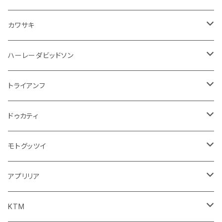
エアフィルター
インテリアパネル
ドア回り
電装系
カワサキ
ウインカー
ドリンクホルダー
エンジン系
モーター系
ミラー
ハーレーダビッドソン
オイル系
携帯・スマホホルダー
その他
ミラー
ハンドル系
ミラー
トライアンフ
ステッカー
フロントガラス回り
ブレーキ系
足回り
ミラー
ドゥカティ
ワイパー
クラッチブレーキレバー
サスペンション
ダッシュボード
リアガラス回り
駆動系
タンク系
ミラー
モトグッツイ
キャップ
外装系
ライト系
その他
ブレーキ系
その他
ミラー
アプリリア
スポイラー系
フォグランプ
ブレーキ・クラッチレバー
シートカバー
ミラー系
フェンダー系
ブレーキ系
ミラー
KTM