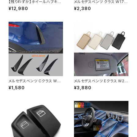
【残りわずか】ホイールハブキャ
メルセデスベンツ クラス W176
ップ ロゴエンブレム メルセデス
C117 W117用の中央アームレ
¥12,980
¥2,380
ベンツ AMG G350 G500 G6
スト付き収納ボックス
3 G65 S680 GLS600 147m
m C-1028 17028 4個
メルセデスベンツ Cクラス W20
メルセデスベンツ Eクラス W211
5 C43 C63 AMG 2014～201
2003-2008 グレー 車のサン
¥1,580
¥3,880
9 車のリアバンパースポイラー
バイザーシェードメイク化粧鏡
サイドケードエアベント インサ
ートアクセサリー