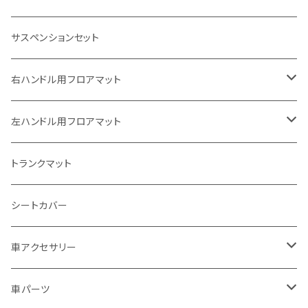
ホンダ
サスペンションセット
ヤマハ
右ハンドル用フロアマット
スズキ
トヨタ
左ハンドル用フロアマット
カワサキ
日産
トヨタ
トランクマット
BMW
ホンダ
日産
シートカバー
ドゥカティ - Ducati
スズキ
ホンダ
車アクセサリー
トライアンフ
マツダ
スズキ
トヨタ
車パーツ