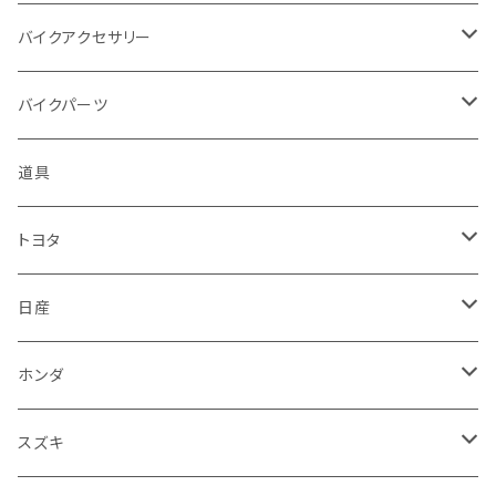
アプリリア - APRILIA
ミツビシ
マツダ
日産
ボンネット
バイクアクセサリー
ハーレーダビッドソン - Harley-Davidson
ダイハツ
ミツビシ
ホンダ
ルーフ
ホンダ
バイクパーツ
KTM
スバル
ダイハツ
スズキ
ピラー
ヤマハ
排気系
道具
マフラー
レクサス
スバル
マツダ
バンパー
スズキ
外装
トヨタ
サイレンサー
シートカバー
アウディ
レクサス
ミツビシ
フェンダー
カワサキ
ハンドル系
フロアマット
日産
ガスケット
燃料タンクキャップ
ハンドル
BMW
アウディ
ダイハツ
サイドミラー
ハーレーダビッドソン
ブレーキ
室内アクセサリー
フロアマット
ホンダ
カウル
ホーン
ブレーキパッド
収納ケース
メルセデス・ベンツ
BMW
スバル
フロントガラス
BMW
エンジン
ワイパー
電装系
フロアマット
スズキ