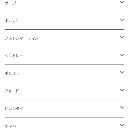
泥除け
ウインカー
ヒュンダイ
ボルボ
フロントワイパー
エンジン系
ミラー
ワイパー
フロアマット
サーブ
その他
シートベルト周り
リアワイパー
外装系
収納系
キーホルダー
タイヤ回り
フロアマット
ボルボ
アームレスト
泥除け
ステアリング
オーディオ系
シフトレバー
ワイパー
シフトノブ
フロアマット
アストンマーティン
ステアリングホイールカバー
運転席周り
その他
その他
その他
トランクマット
フロアマット
ベントレー
修理ツール
アームレスト
ホーン
ケーブル系
冷却系
シフトノブ
フロアマット
ポルシェ
ハンドル本体
ドア回り
ラジエーター
キーホルダー
排気系
運転席周り
外装
フロアマット
フォード
ガスケット
ドア回り
グリル
収納用品
通信系
ライト系
その他
フロアマット
ヒュンダイ
アームレスト
ウインカー
灰皿・ゴミ箱
吸気系
ダッシュボード
フロアマット
ヤマハ